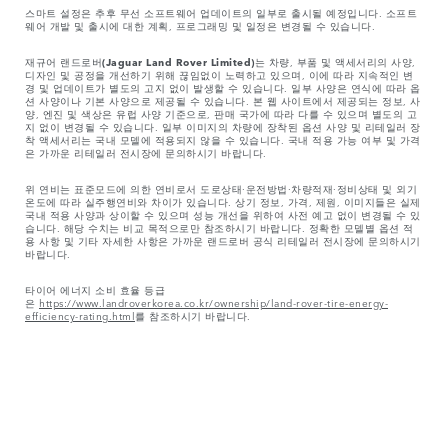
스마트 설정은 추후 무선 소프트웨어 업데이트의 일부로 출시될 예정입니다. 소프트
웨어 개발 및 출시에 대한 계획, 프로그래밍 및 일정은 변경될 수 있습니다.
재규어 랜드로버
(Jaguar Land Rover Limited)
는 차량, 부품 및 액세서리의 사양,
디자인 및 공정을 개선하기 위해 끊임없이 노력하고 있으며, 이에 따라 지속적인 변
경 및 업데이트가 별도의 고지 없이 발생할 수 있습니다. 일부 사양은 연식에 따라 옵
션 사양이나 기본 사양으로 제공될 수 있습니다. 본 웹 사이트에서 제공되는 정보, 사
양, 엔진 및 색상은 유럽 사양 기준으로, 판매 국가에 따라 다를 수 있으며 별도의 고
지 없이 변경될 수 있습니다. 일부 이미지의 차량에 장착된 옵션 사양 및 리테일러 장
착 액세서리는 국내 모델에 적용되지 않을 수 있습니다. 국내 적용 가능 여부 및 가격
은 가까운 리테일러 전시장에 문의하시기 바랍니다.
위 연비는 표준모드에 의한 연비로서 도로상태·운전방법·차량적재·정비상태 및 외기
온도에 따라 실주행연비와 차이가 있습니다. 상기 정보, 가격, 제원, 이미지들은 실제
국내 적용 사양과 상이할 수 있으며 성능 개선을 위하여 사전 예고 없이 변경될 수 있
습니다. 해당 수치는 비교 목적으로만 참조하시기 바랍니다. 정확한 모델별 옵션 적
용 사항 및 기타 자세한 사항은 가까운 랜드로버 공식 리테일러 전시장에 문의하시기
바랍니다.
타이어 에너지 소비 효율 등급
은
https://www.landroverkorea.co.kr/ownership/land-rover-tire-energy-
efficiency-rating.html
를 참조하시기 바랍니다.