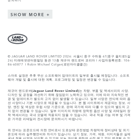
SHOW MORE
© JAGUAR LAND ROVER LIMITED 2026: 서울시 중구 수하동 67(중구 을지로5길
26) 미래에셋센터원빌딩 동관 13층 재규어 랜드로버 코리아 I 사업자등록번호: 106-
86-60877 I Robin Michael Colgan(로빈마이클콜간)
스마트 설정은 추후 무선 소프트웨어 업데이트의 일부로 출시될 예정입니다. 소프트
웨어 개발 및 출시에 대한 계획, 프로그래밍 및 일정은 변경될 수 있습니다.
재규어 랜드로버
(Jaguar Land Rover Limited)
는 차량, 부품 및 액세서리의 사양,
디자인 및 공정을 개선하기 위해 끊임없이 노력하고 있으며, 이에 따라 지속적인 변
경 및 업데이트가 별도의 고지 없이 발생할 수 있습니다. 일부 사양은 연식에 따라 옵
션 사양이나 기본 사양으로 제공될 수 있습니다. 본 웹 사이트에서 제공되는 정보, 사
양, 엔진 및 색상은 유럽 사양 기준으로, 판매 국가에 따라 다를 수 있으며 별도의 고
지 없이 변경될 수 있습니다. 일부 이미지의 차량에 장착된 옵션 사양 및 리테일러 장
착 액세서리는 국내 모델에 적용되지 않을 수 있습니다. 국내 적용 가능 여부 및 가격
은 가까운 리테일러 전시장에 문의하시기 바랍니다.
위 연비는 표준모드에 의한 연비로서 도로상태·운전방법·차량적재·정비상태 및 외기
온도에 따라 실주행연비와 차이가 있습니다. 상기 정보, 가격, 제원, 이미지들은 실제
국내 적용 사양과 상이할 수 있으며 성능 개선을 위하여 사전 예고 없이 변경될 수 있