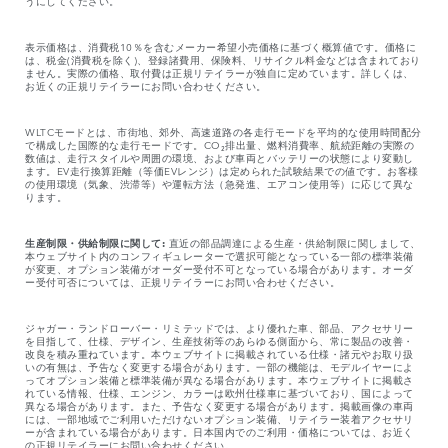
うにしてください。
表示価格は、消費税10％を含むメーカー希望小売価格に基づく概算値です。価格に
は、税金(消費税を除く)、登録諸費用、保険料、リサイクル料金などは含まれており
ません。実際の価格、取付費は正規リテイラーが独自に定めています。詳しくは、
お近くの正規リテイラーにお問い合わせください。
WLTCモードとは、市街地、郊外、高速道路の各走行モードを平均的な使用時間配分
で構成した国際的な走行モードです。CO₂排出量、燃料消費率、航続距離の実際の
数値は、走行スタイルや周囲の環境、および車両とバッテリーの状態により変動し
ます。EV走行換算距離（等価EVレンジ）は定められた試験結果での値です。お客様
の使用環境（気象、渋滞等）や運転方法（急発進、エアコン使用等）に応じて異な
ります。
生産制限・供給制限に関して:
直近の部品調達による生産・供給制限に関しまして、
本ウェブサイト内のコンフィギュレーターで選択可能となっている一部の標準装備
が変更、オプション装備がオーダー受付不可となっている場合があります。オーダ
ー受付可否については、正規リテイラーにお問い合わせください。
ジャガー・ランドローバー・リミテッドでは、より優れた車、部品、アクセサリー
を目指して、仕様、デザイン、生産技術等のあらゆる側面から、常に製品の改善・
改良を積み重ねています。本ウェブサイトに掲載されている仕様・諸元やお取り扱
いの有無は、予告なく変更する場合があります。一部の機能は、モデルイヤーによ
ってオプション装備と標準装備が異なる場合があります。本ウェブサイトに掲載さ
れている情報、仕様、エンジン、カラーは欧州仕様車に基づいており、国によって
異なる場合があります。また、予告なく変更する場合があります。掲載画像の車両
には、一部地域でご利用いただけないオプション装備、リテイラー装着アクセサリ
ーが含まれている場合があります。日本国内でのご利用・価格については、お近く
の正規リテイラーにお問い合わせください。