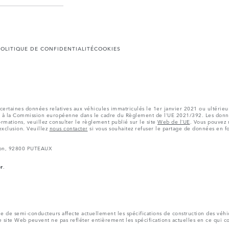
POLITIQUE DE CONFIDENTIALITÉ
COOKIES
certaines données relatives aux véhicules immatriculés le 1er janvier 2021 ou ultérieu
s à la Commission européenne dans le cadre du Règlement de l’UE 2021/392. Les donné
ormations, veuillez consulter le règlement publié sur le site
Web de l’UE
. Vous pouvez 
’exclusion. Veuillez
nous contacter
si vous souhaitez refuser le partage de données en f
lon, 92800 PUTEAUX
r
.
de semi-conducteurs affecte actuellement les spécifications de construction des véhicul
le site Web peuvent ne pas refléter entièrement les spécifications actuelles en ce qui co