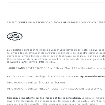
SÉLECTIONNER UN MARCHÉ
CONDITIONS GÉNÉRALES
NOUS CONTACTER
La législation européenne impose à Jaguar Land Rover de collecter et divulguer 
relatives à la consommation de carburant et d’énergie doivent être communiqué
données relatives à l’énergie électrique et la distance parcourue. Pour plus d’inf
Une notification de refus est requise avant la fin du mois de mars pour garantir l
© JAGUAR LAND ROVER LIMITED 2026
JAGUAR LAND ROVER FRANCE - Tour Défense Plaza, 23 Rue Delarivière Lefoul
Pour les trajets courts, privilégiez la marche ou le vélo
#SeDéplacerMoinsPollue
INFORMATIONS SUR LES ÉTIQUETTES ÉNERGIE
INFORMATIONS SUR LES PNEUMATIQUES – VOIR REGULATION (UE) 2020/740
Remarque importante sur les images et les spécifications.
La pénurie mondiale 
s’avère très fluctuante, et par conséquent, les images utilisées actuellement sur 
couleurs. Veuillez consulter votre concessionnaire pour avoir confirmation