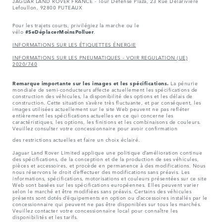
JAGUAR LAND ROVER FRANCE - Tour Défense Plaza, 23 Rue Delarivière
Lefoullon, 92800 PUTEAUX
Pour les trajets courts, privilégiez la marche ou le
vélo
#SeDéplacerMoinsPolluer
.
INFORMATIONS SUR LES ÉTIQUETTES ÉNERGIE
INFORMATIONS SUR LES PNEUMATIQUES – VOIR REGULATION (UE)
2020/740
Remarque importante sur les images et les spécifications.
La pénurie
mondiale de semi-conducteurs affecte actuellement les spécifications de
construction des véhicules, la disponibilité des options et les délais de
construction. Cette situation s’avère très fluctuante, et par conséquent, les
images utilisées actuellement sur le site Web peuvent ne pas refléter
entièrement les spécifications actuelles en ce qui concerne les
caractéristiques, les options, les finitions et les combinaisons de couleurs.
Veuillez consulter votre concessionnaire pour avoir confirmation
des restrictions actuelles et faire un choix éclairé.
Jaguar Land Rover Limited applique une politique d’amélioration continue
des spécifications, de la conception et de la production de ses véhicules,
pièces et accessoires, et procède en permanence à des modifications. Nous
nous réservons le droit d’effectuer des modifications sans préavis. Les
informations, spécifications, motorisations et couleurs présentées sur ce site
Web sont basées sur les spécifications européennes. Elles peuvent varier
selon le marché et être modifiées sans préavis. Certains des véhicules
présents sont dotés d’équipements en option ou d’accessoires installés par le
concessionnaire qui peuvent ne pas être disponibles sur tous les marchés.
Veuillez contacter votre concessionnaire local pour connaître les
disponibilités et les tarifs.