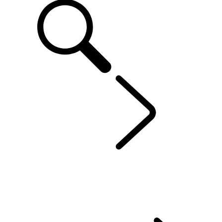
DÉCOUVRIR SV
...
NO
APERÇU
RANGE ROVER SV
RANGE ROVER SPORT SV
SV BESPOKE
Range Rover par SV Bespoke
Range Rover Sport par SV Bespoke
RANGE ROVER SPORT SV CELESTIAL COLLECTION