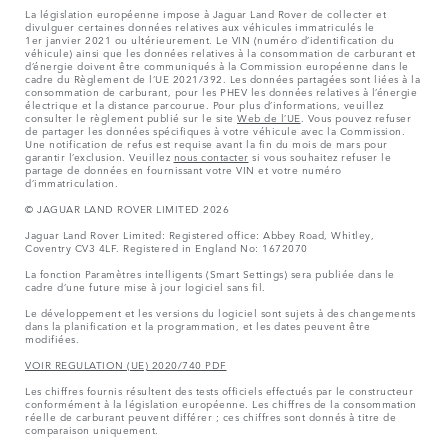
La législation européenne impose à Jaguar Land Rover de collecter et
divulguer certaines données relatives aux véhicules immatriculés le
1er janvier 2021 ou ultérieurement. Le VIN (numéro d’identification du
véhicule) ainsi que les données relatives à la consommation de carburant et
d’énergie doivent être communiqués à la Commission européenne dans le
cadre du Règlement de l’UE 2021/392. Les données partagées sont liées à la
consommation de carburant, pour les PHEV les données relatives à l’énergie
électrique et la distance parcourue. Pour plus d’informations, veuillez
consulter le règlement publié sur le site
Web de l’UE
. Vous pouvez refuser
de partager les données spécifiques à votre véhicule avec la Commission.
Une notification de refus est requise avant la fin du mois de mars pour
garantir l’exclusion. Veuillez
nous contacter
si vous souhaitez refuser le
partage de données en fournissant votre VIN et votre numéro
d’immatriculation.
© JAGUAR LAND ROVER LIMITED 2026
Jaguar Land Rover Limited: Registered office: Abbey Road, Whitley,
Coventry CV3 4LF. Registered in England No: 1672070
La fonction Paramètres intelligents (Smart Settings) sera publiée dans le
cadre d’une future mise à jour logiciel sans fil.
Le développement et les versions du logiciel sont sujets à des changements
dans la planification et la programmation, et les dates peuvent être
modifiées.
VOIR REGULATION (UE) 2020/740 PDF
Les chiffres fournis résultent des tests officiels effectués par le constructeur
conformément à la législation européenne. Les chiffres de la consommation
réelle de carburant peuvent différer ; ces chiffres sont donnés à titre de
comparaison uniquement.