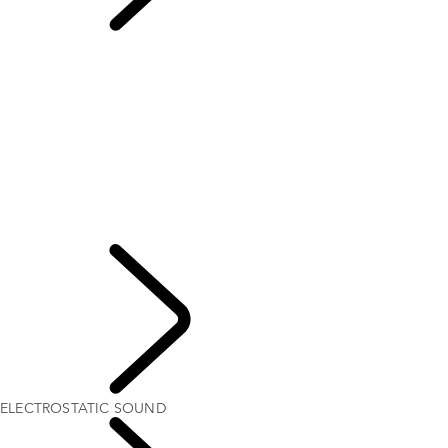
ELECTROSTATIC
SOUND
London Editions
APERÇU
L’HISTOIRE DE RANGE ROVER
Range Rover Sport Challenges
Ranger Rover House
WIMBLEDON
TAILGATE EVENT SUITE – EMILY BOOKER
SYSTÈME AUDIO MERIDIAN
TROUVEZ LA POSITION DE CONDUITE IDÉALE
ELECTROSTATIC SOUND
Explore
ELECTROSTATIC SOUND