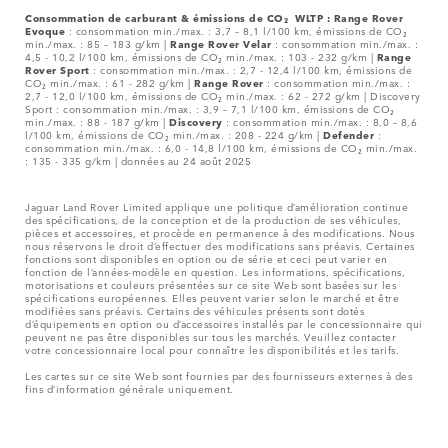
Consommation de carburant & émissions de CO₂ WLTP :
Range Rover
Evoque
: consommation min./max. : 3,7 – 8,1 l/100 km, émissions de CO₂
min./max. : 85 – 183 g/km |
Range Rover Velar
: consommation min./max. :
4,5 - 10,2 l/100 km, émissions de CO₂ min./max. : 103 - 232 g/km |
Range
Rover Sport
: consommation min./max. : 2,7 - 12,4 l/100 km, émissions de
CO₂ min./max. : 61 - 282 g/km |
Range Rover
: consommation min./max. :
2,7 - 12,0 l/100 km, émissions de CO₂ min./max. : 62 - 272 g/km | Discovery
Sport : consommation min./max. : 3,9 – 7,1 l/100 km, émissions de CO₂
min./max. : 88 - 187 g/km |
Discovery
: consommation min./max. : 8,0 – 8,6
l/100 km, émissions de CO₂ min./max. : 208 - 224 g/km |
Defender
:
consommation min./max. : 6,0 - 14,8 l/100 km, émissions de CO₂ min./max.
: 135 - 335 g/km | données au 24 août 2025
Jaguar Land Rover Limited applique une politique d’amélioration continue
des spécifications, de la conception et de la production de ses véhicules,
pièces et accessoires, et procède en permanence à des modifications. Nous
nous réservons le droit d’effectuer des modifications sans préavis. Certaines
fonctions sont disponibles en option ou de série et ceci peut varier en
fonction de l’années-modèle en question. Les informations, spécifications,
motorisations et couleurs présentées sur ce site Web sont basées sur les
spécifications européennes. Elles peuvent varier selon le marché et être
modifiées sans préavis. Certains des véhicules présents sont dotés
d’équipements en option ou d’accessoires installés par le concessionnaire qui
peuvent ne pas être disponibles sur tous les marchés. Veuillez contacter
votre concessionnaire local pour connaître les disponibilités et les tarifs.
Les cartes sur ce site Web sont fournies par des fournisseurs externes à des
fins d’information générale uniquement.