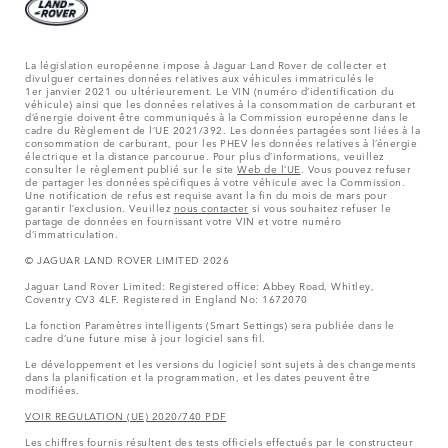
La législation européenne impose à Jaguar Land Rover de collecter et
divulguer certaines données relatives aux véhicules immatriculés le
1er janvier 2021 ou ultérieurement. Le VIN (numéro d’identification du
véhicule) ainsi que les données relatives à la consommation de carburant et
d’énergie doivent être communiqués à la Commission européenne dans le
cadre du Règlement de l’UE 2021/392. Les données partagées sont liées à la
consommation de carburant, pour les PHEV les données relatives à l’énergie
électrique et la distance parcourue. Pour plus d’informations, veuillez
consulter le règlement publié sur le site
Web de l’UE
. Vous pouvez refuser
de partager les données spécifiques à votre véhicule avec la Commission.
Une notification de refus est requise avant la fin du mois de mars pour
garantir l’exclusion. Veuillez
nous contacter
si vous souhaitez refuser le
partage de données en fournissant votre VIN et votre numéro
d’immatriculation.
© JAGUAR LAND ROVER LIMITED 2026
Jaguar Land Rover Limited: Registered office: Abbey Road, Whitley,
Coventry CV3 4LF. Registered in England No: 1672070
La fonction Paramètres intelligents (Smart Settings) sera publiée dans le
cadre d’une future mise à jour logiciel sans fil.
Le développement et les versions du logiciel sont sujets à des changements
dans la planification et la programmation, et les dates peuvent être
modifiées.
VOIR REGULATION (UE) 2020/740 PDF
Les chiffres fournis résultent des tests officiels effectués par le constructeur