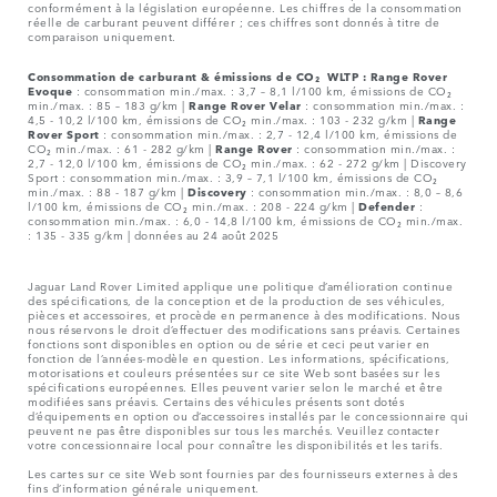
conformément à la législation européenne. Les chiffres de la consommation
réelle de carburant peuvent différer ; ces chiffres sont donnés à titre de
comparaison uniquement.
Consommation de carburant & émissions de CO₂ WLTP :
Range Rover
Evoque
: consommation min./max. : 3,7 – 8,1 l/100 km, émissions de CO₂
min./max. : 85 – 183 g/km |
Range Rover Velar
: consommation min./max. :
4,5 - 10,2 l/100 km, émissions de CO₂ min./max. : 103 - 232 g/km |
Range
Rover Sport
: consommation min./max. : 2,7 - 12,4 l/100 km, émissions de
CO₂ min./max. : 61 - 282 g/km |
Range Rover
: consommation min./max. :
2,7 - 12,0 l/100 km, émissions de CO₂ min./max. : 62 - 272 g/km | Discovery
Sport : consommation min./max. : 3,9 – 7,1 l/100 km, émissions de CO₂
min./max. : 88 - 187 g/km |
Discovery
: consommation min./max. : 8,0 – 8,6
l/100 km, émissions de CO₂ min./max. : 208 - 224 g/km |
Defender
:
consommation min./max. : 6,0 - 14,8 l/100 km, émissions de CO₂ min./max.
: 135 - 335 g/km | données au 24 août 2025
Jaguar Land Rover Limited applique une politique d’amélioration continue
des spécifications, de la conception et de la production de ses véhicules,
pièces et accessoires, et procède en permanence à des modifications. Nous
nous réservons le droit d’effectuer des modifications sans préavis. Certaines
fonctions sont disponibles en option ou de série et ceci peut varier en
fonction de l’années-modèle en question. Les informations, spécifications,
motorisations et couleurs présentées sur ce site Web sont basées sur les
spécifications européennes. Elles peuvent varier selon le marché et être
modifiées sans préavis. Certains des véhicules présents sont dotés
d’équipements en option ou d’accessoires installés par le concessionnaire qui
peuvent ne pas être disponibles sur tous les marchés. Veuillez contacter
votre concessionnaire local pour connaître les disponibilités et les tarifs.
Les cartes sur ce site Web sont fournies par des fournisseurs externes à des
fins d’information générale uniquement.