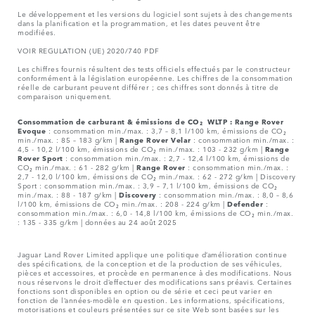
Le développement et les versions du logiciel sont sujets à des changements
dans la planification et la programmation, et les dates peuvent être
modifiées.
VOIR REGULATION (UE) 2020/740 PDF
Les chiffres fournis résultent des tests officiels effectués par le constructeur
conformément à la législation européenne. Les chiffres de la consommation
réelle de carburant peuvent différer ; ces chiffres sont donnés à titre de
comparaison uniquement.
Consommation de carburant & émissions de CO₂ WLTP :
Range Rover
Evoque
: consommation min./max. : 3,7 – 8,1 l/100 km, émissions de CO₂
min./max. : 85 – 183 g/km |
Range Rover Velar
: consommation min./max. :
4,5 - 10,2 l/100 km, émissions de CO₂ min./max. : 103 - 232 g/km |
Range
Rover Sport
: consommation min./max. : 2,7 - 12,4 l/100 km, émissions de
CO₂ min./max. : 61 - 282 g/km |
Range Rover
: consommation min./max. :
2,7 - 12,0 l/100 km, émissions de CO₂ min./max. : 62 - 272 g/km | Discovery
Sport : consommation min./max. : 3,9 – 7,1 l/100 km, émissions de CO₂
min./max. : 88 - 187 g/km |
Discovery
: consommation min./max. : 8,0 – 8,6
l/100 km, émissions de CO₂ min./max. : 208 - 224 g/km |
Defender
:
consommation min./max. : 6,0 - 14,8 l/100 km, émissions de CO₂ min./max.
: 135 - 335 g/km | données au 24 août 2025
Jaguar Land Rover Limited applique une politique d’amélioration continue
des spécifications, de la conception et de la production de ses véhicules,
pièces et accessoires, et procède en permanence à des modifications. Nous
nous réservons le droit d’effectuer des modifications sans préavis. Certaines
fonctions sont disponibles en option ou de série et ceci peut varier en
fonction de l’années-modèle en question. Les informations, spécifications,
motorisations et couleurs présentées sur ce site Web sont basées sur les