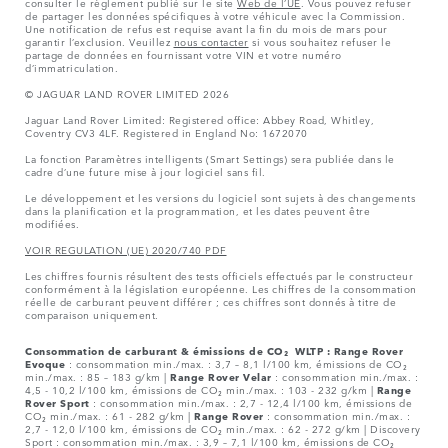
consulter le règlement publié sur le site
Web de l’UE
. Vous pouvez refuser
de partager les données spécifiques à votre véhicule avec la Commission.
Une notification de refus est requise avant la fin du mois de mars pour
garantir l’exclusion. Veuillez
nous contacter
si vous souhaitez refuser le
partage de données en fournissant votre VIN et votre numéro
d’immatriculation.
© JAGUAR LAND ROVER LIMITED 2026
Jaguar Land Rover Limited: Registered office: Abbey Road, Whitley,
Coventry CV3 4LF. Registered in England No: 1672070
La fonction Paramètres intelligents (Smart Settings) sera publiée dans le
cadre d’une future mise à jour logiciel sans fil.
Le développement et les versions du logiciel sont sujets à des changements
dans la planification et la programmation, et les dates peuvent être
modifiées.
VOIR REGULATION (UE) 2020/740 PDF
Les chiffres fournis résultent des tests officiels effectués par le constructeur
conformément à la législation européenne. Les chiffres de la consommation
réelle de carburant peuvent différer ; ces chiffres sont donnés à titre de
comparaison uniquement.
Consommation de carburant & émissions de CO₂ WLTP :
Range Rover
Evoque
: consommation min./max. : 3,7 – 8,1 l/100 km, émissions de CO₂
min./max. : 85 – 183 g/km |
Range Rover Velar
: consommation min./max. :
4,5 - 10,2 l/100 km, émissions de CO₂ min./max. : 103 - 232 g/km |
Range
Rover Sport
: consommation min./max. : 2,7 - 12,4 l/100 km, émissions de
CO₂ min./max. : 61 - 282 g/km |
Range Rover
: consommation min./max. :
2,7 - 12,0 l/100 km, émissions de CO₂ min./max. : 62 - 272 g/km | Discovery
Sport : consommation min./max. : 3,9 – 7,1 l/100 km, émissions de CO₂