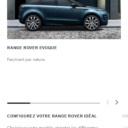
RANGE ROVER EVOQUE
Fascinant par nature.
CONFIGUREZ VOTRE RANGE ROVER IDÉAL
VO
Choisissez votre modèle et testez les différentes
Ad