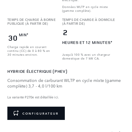
Données WLTP en cycle mixte
(gamme complète).
TEMPS DE CHARGE À BORNE
TEMPS DE CHARGE À DOMICILE
PUBLIQUE (À PARTIR DE)
(À PARTIR DE)
2
MIN
‡
30
HEURES ET 12 MINUTES
‡
Charge rapide en courant
continu (CC) de 0 à 80 % en
30 minutes environ.
Jusqu’à 100 % avec un chargeur
domestique de 7 kW CA.
HYBRIDE ÉLECTRIQUE (PHEV)
Consommation de carburant WLTP en cycle mixte (gamme
complète) 3,7 - 4,0 l/100 km
La variante P270e est détaillée ici.
CONFIGURATEUR