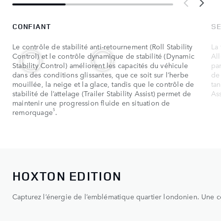
CONFIANT
SE
Le contrôle de stabilité anti-retournement (Roll Stability
La 
Control) et le contrôle dynamique de stabilité (Dynamic
Al
Stability Control) améliorent les capacités du véhicule
pa
dans des conditions glissantes, que ce soit sur l’herbe
de 
mouillée, la neige et la glace, tandis que le contrôle de
tan
stabilité de l’attelage (Trailer Stability Assist) permet de
Ass
maintenir une progression fluide en situation de
5
remorquage
.
HOXTON EDITION
Capturez l’énergie de l’emblématique quartier londonien. Une cé