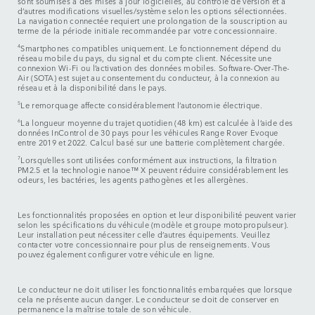
sont soumises à des mises à jour logicielles, au contrôle de version et à
d’autres modifications visuelles/système selon les options sélectionnées.
La navigation connectée requiert une prolongation de la souscription au
terme de la période initiale recommandée par votre concessionnaire.
4
Smartphones compatibles uniquement. Le fonctionnement dépend du
réseau mobile du pays, du signal et du compte client. Nécessite une
connexion Wi-Fi ou l’activation des données mobiles. Software-Over-The-
Air (SOTA) est sujet au consentement du conducteur, à la connexion au
réseau et à la disponibilité dans le pays.
5
Le remorquage affecte considérablement l’autonomie électrique.
6
La longueur moyenne du trajet quotidien (48 km) est calculée à l’aide des
données InControl de 30 pays pour les véhicules Range Rover Evoque
entre 2019 et 2022. Calcul basé sur une batterie complètement chargée.
7
Lorsqu’elles sont utilisées conformément aux instructions, la filtration
PM2.5 et la technologie nanoe™ X peuvent réduire considérablement les
odeurs, les bactéries, les agents pathogènes et les allergènes.
Les fonctionnalités proposées en option et leur disponibilité peuvent varier
selon les spécifications du véhicule (modèle et groupe motopropulseur).
Leur installation peut nécessiter celle d’autres équipements. Veuillez
contacter votre concessionnaire pour plus de renseignements. Vous
pouvez également configurer votre véhicule en ligne.
Le conducteur ne doit utiliser les fonctionnalités embarquées que lorsque
cela ne présente aucun danger. Le conducteur se doit de conserver en
permanence la maîtrise totale de son véhicule.