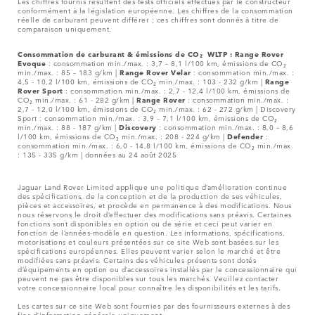
Les chiffres fournis résultent des tests officiels effectués par le constructeur
conformément à la législation européenne. Les chiffres de la consommation
réelle de carburant peuvent différer ; ces chiffres sont donnés à titre de
comparaison uniquement.
Consommation de carburant & émissions de CO₂ WLTP :
Range Rover
Evoque
: consommation min./max. : 3,7 – 8,1 l/100 km, émissions de CO₂
min./max. : 85 – 183 g/km |
Range Rover Velar
: consommation min./max. :
4,5 - 10,2 l/100 km, émissions de CO₂ min./max. : 103 - 232 g/km |
Range
Rover Sport
: consommation min./max. : 2,7 - 12,4 l/100 km, émissions de
CO₂ min./max. : 61 - 282 g/km |
Range Rover
: consommation min./max. :
2,7 - 12,0 l/100 km, émissions de CO₂ min./max. : 62 - 272 g/km | Discovery
Sport : consommation min./max. : 3,9 – 7,1 l/100 km, émissions de CO₂
min./max. : 88 - 187 g/km |
Discovery
: consommation min./max. : 8,0 – 8,6
l/100 km, émissions de CO₂ min./max. : 208 - 224 g/km |
Defender
:
consommation min./max. : 6,0 - 14,8 l/100 km, émissions de CO₂ min./max.
: 135 - 335 g/km | données au 24 août 2025
Jaguar Land Rover Limited applique une politique d’amélioration continue
des spécifications, de la conception et de la production de ses véhicules,
pièces et accessoires, et procède en permanence à des modifications. Nous
nous réservons le droit d’effectuer des modifications sans préavis. Certaines
fonctions sont disponibles en option ou de série et ceci peut varier en
fonction de l’années-modèle en question. Les informations, spécifications,
motorisations et couleurs présentées sur ce site Web sont basées sur les
spécifications européennes. Elles peuvent varier selon le marché et être
modifiées sans préavis. Certains des véhicules présents sont dotés
d’équipements en option ou d’accessoires installés par le concessionnaire qui
peuvent ne pas être disponibles sur tous les marchés. Veuillez contacter
votre concessionnaire local pour connaître les disponibilités et les tarifs.
Les cartes sur ce site Web sont fournies par des fournisseurs externes à des
fins d’information générale uniquement.