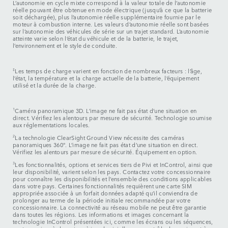
L’autonomie en cycle mixte correspond à la valeur totale de l’autonomie
réelle pouvant être obtenue en mode électrique (jusqu’à ce que la batterie
soit déchargée), plus l’autonomie réelle supplémentaire fournie par le
moteur à combustion interne. Les valeurs d’autonomie réelle sont basées
sur l’autonomie des véhicules de série sur un trajet standard. L’autonomie
atteinte varie selon l’état du véhicule et de la batterie, le trajet,
l’environnement et le style de conduite.
‡
Les temps de charge varient en fonction de nombreux facteurs : l’âge,
l’état, la température et la charge actuelle de la batterie, l’équipement
utilisé et la durée de la charge.
1
Caméra panoramique 3D. L’image ne fait pas état d’une situation en
direct. Vérifiez les alentours par mesure de sécurité. Technologie soumise
aux réglementations locales.
2
La technologie ClearSight Ground View nécessite des caméras
panoramiques 360°. L’image ne fait pas état d’une situation en direct.
Vérifiez les alentours par mesure de sécurité. Équipement en option.
3
Les fonctionnalités, options et services tiers de Pivi et InControl, ainsi que
leur disponibilité, varient selon les pays. Contactez votre concessionnaire
pour connaître les disponibilités et l’ensemble des conditions applicables
dans votre pays. Certaines fonctionnalités requièrent une carte SIM
appropriée associée à un forfait données adapté qu’il conviendra de
prolonger au terme de la période initiale recommandée par votre
concessionnaire. La connectivité au réseau mobile ne peut être garantie
dans toutes les régions. Les informations et images concernant la
technologie InControl présentées ici, comme les écrans ou les séquences,