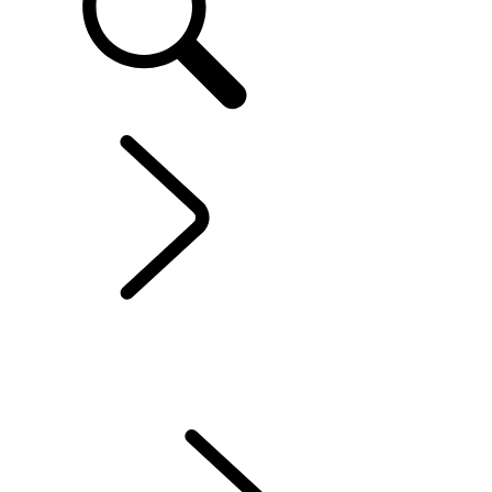
Range Rover Evoque
...
APERÇU
APERÇU
GALERIE
MODÈLES ET SPÉCIFICATIONS
OPTIONS & ACCESSOIRES
OFFRES SPÉCIALES ACTUELLES
ENTREPRISE ET MOBILITÉ