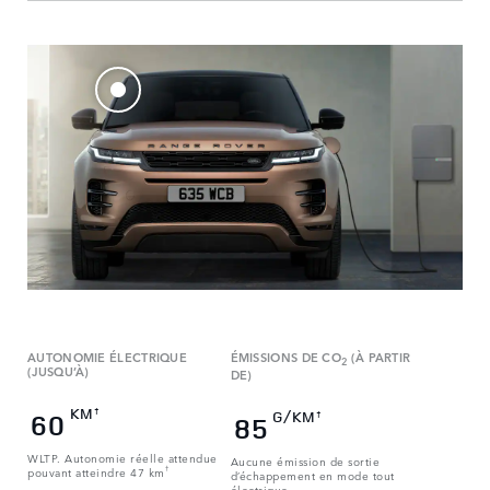
AUTONOMIE ÉLECTRIQUE
ÉMISSIONS DE CO
(À PARTIR
2
(JUSQU’À)
DE)
KM
†
G/KM
60
†
85
WLTP. Autonomie réelle attendue
Aucune émission de sortie
pouvant atteindre 47 km
†
d’échappement en mode tout
électrique.