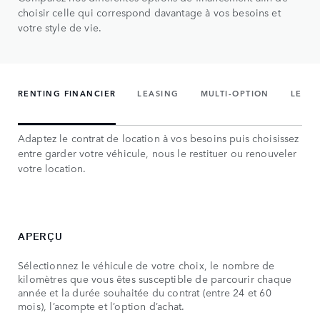
choisir celle qui correspond davantage à vos besoins et
votre style de vie.
RENTING FINANCIER
LEASING
MULTI-OPTION
LE CR
Adaptez le contrat de location à vos besoins puis choisissez
entre garder votre véhicule, nous le restituer ou renouveler
votre location.
APERÇU
TA
Sélectionnez le véhicule de votre choix, le nombre de
Dét
kilomètres que vous êtes susceptible de parcourir chaque
ver
année et la durée souhaitée du contrat (entre 24 et 60
être
mois), l’acompte et l’option d’achat.
ain