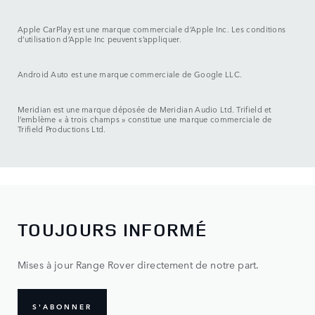
Apple CarPlay est une marque commerciale d’Apple Inc. Les conditions
d’utilisation d’Apple Inc peuvent s’appliquer.
Android Auto est une marque commerciale de Google LLC.
Meridian est une marque déposée de Meridian Audio Ltd. Trifield et
l’emblème « à trois champs » constitue une marque commerciale de
Trifield Productions Ltd.
TOUJOURS INFORMÉ
Mises à jour Range Rover directement de notre part.
S'ABONNER