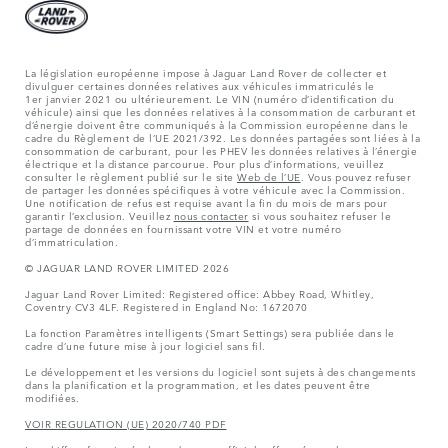
La législation européenne impose à Jaguar Land Rover de collecter et
divulguer certaines données relatives aux véhicules immatriculés le
1er janvier 2021 ou ultérieurement. Le VIN (numéro d’identification du
véhicule) ainsi que les données relatives à la consommation de carburant et
d’énergie doivent être communiqués à la Commission européenne dans le
cadre du Règlement de l’UE 2021/392. Les données partagées sont liées à la
consommation de carburant, pour les PHEV les données relatives à l’énergie
électrique et la distance parcourue. Pour plus d’informations, veuillez
consulter le règlement publié sur le site
Web de l’UE
. Vous pouvez refuser
de partager les données spécifiques à votre véhicule avec la Commission.
Une notification de refus est requise avant la fin du mois de mars pour
garantir l’exclusion. Veuillez
nous contacter
si vous souhaitez refuser le
partage de données en fournissant votre VIN et votre numéro
d’immatriculation.
© JAGUAR LAND ROVER LIMITED 2026
Jaguar Land Rover Limited: Registered office: Abbey Road, Whitley,
Coventry CV3 4LF. Registered in England No: 1672070
La fonction Paramètres intelligents (Smart Settings) sera publiée dans le
cadre d’une future mise à jour logiciel sans fil.
Le développement et les versions du logiciel sont sujets à des changements
dans la planification et la programmation, et les dates peuvent être
modifiées.
VOIR REGULATION (UE) 2020/740 PDF