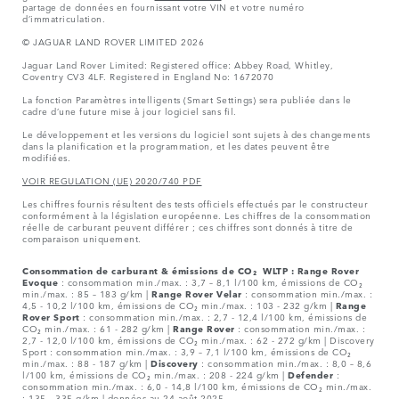
partage de données en fournissant votre VIN et votre numéro
d’immatriculation.
© JAGUAR LAND ROVER LIMITED 2026
Jaguar Land Rover Limited: Registered office: Abbey Road, Whitley,
Coventry CV3 4LF. Registered in England No: 1672070
La fonction Paramètres intelligents (Smart Settings) sera publiée dans le
cadre d’une future mise à jour logiciel sans fil.
Le développement et les versions du logiciel sont sujets à des changements
dans la planification et la programmation, et les dates peuvent être
modifiées.
VOIR REGULATION (UE) 2020/740 PDF
Les chiffres fournis résultent des tests officiels effectués par le constructeur
conformément à la législation européenne. Les chiffres de la consommation
réelle de carburant peuvent différer ; ces chiffres sont donnés à titre de
comparaison uniquement.
Consommation de carburant & émissions de CO₂ WLTP :
Range Rover
Evoque
: consommation min./max. : 3,7 – 8,1 l/100 km, émissions de CO₂
min./max. : 85 – 183 g/km |
Range Rover Velar
: consommation min./max. :
4,5 - 10,2 l/100 km, émissions de CO₂ min./max. : 103 - 232 g/km |
Range
Rover Sport
: consommation min./max. : 2,7 - 12,4 l/100 km, émissions de
CO₂ min./max. : 61 - 282 g/km |
Range Rover
: consommation min./max. :
2,7 - 12,0 l/100 km, émissions de CO₂ min./max. : 62 - 272 g/km | Discovery
Sport : consommation min./max. : 3,9 – 7,1 l/100 km, émissions de CO₂
min./max. : 88 - 187 g/km |
Discovery
: consommation min./max. : 8,0 – 8,6
l/100 km, émissions de CO₂ min./max. : 208 - 224 g/km |
Defender
:
consommation min./max. : 6,0 - 14,8 l/100 km, émissions de CO₂ min./max.
: 135 - 335 g/km | données au 24 août 2025