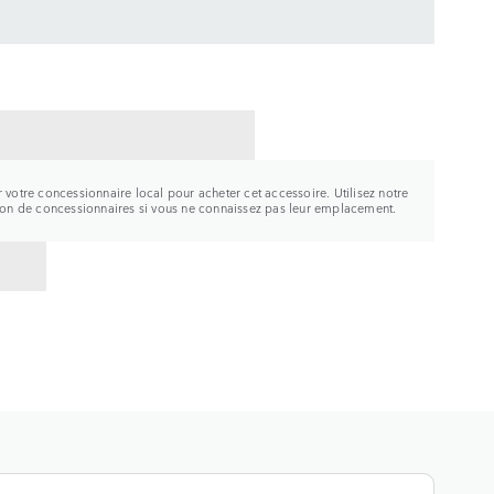
CTER UN CONCESSIONNAIRE
r votre concessionnaire local pour acheter cet accessoire. Utilisez notre
tion de concessionnaires si vous ne connaissez pas leur emplacement.
R À