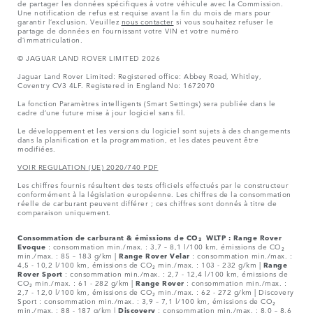
de partager les données spécifiques à votre véhicule avec la Commission.
Une notification de refus est requise avant la fin du mois de mars pour
garantir l’exclusion. Veuillez
nous contacter
si vous souhaitez refuser le
partage de données en fournissant votre VIN et votre numéro
d’immatriculation.
© JAGUAR LAND ROVER LIMITED 2026
Jaguar Land Rover Limited: Registered office: Abbey Road, Whitley,
Coventry CV3 4LF. Registered in England No: 1672070
La fonction Paramètres intelligents (Smart Settings) sera publiée dans le
cadre d’une future mise à jour logiciel sans fil.
Le développement et les versions du logiciel sont sujets à des changements
dans la planification et la programmation, et les dates peuvent être
modifiées.
VOIR REGULATION (UE) 2020/740 PDF
Les chiffres fournis résultent des tests officiels effectués par le constructeur
conformément à la législation européenne. Les chiffres de la consommation
réelle de carburant peuvent différer ; ces chiffres sont donnés à titre de
comparaison uniquement.
Consommation de carburant & émissions de CO₂ WLTP :
Range Rover
Evoque
: consommation min./max. : 3,7 – 8,1 l/100 km, émissions de CO₂
min./max. : 85 – 183 g/km |
Range Rover Velar
: consommation min./max. :
4,5 - 10,2 l/100 km, émissions de CO₂ min./max. : 103 - 232 g/km |
Range
Rover Sport
: consommation min./max. : 2,7 - 12,4 l/100 km, émissions de
CO₂ min./max. : 61 - 282 g/km |
Range Rover
: consommation min./max. :
2,7 - 12,0 l/100 km, émissions de CO₂ min./max. : 62 - 272 g/km | Discovery
Sport : consommation min./max. : 3,9 – 7,1 l/100 km, émissions de CO₂
min./max. : 88 - 187 g/km |
Discovery
: consommation min./max. : 8,0 – 8,6