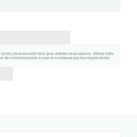
CTER UN CONCESSIONNAIRE
r votre concessionnaire local pour acheter cet accessoire. Utilisez notre
tion de concessionnaires si vous ne connaissez pas leur emplacement.
R À