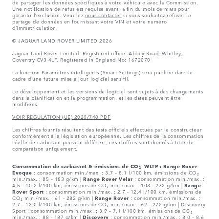
de partager les données spécifiques à votre véhicule avec la Commission.
Une notification de refus est requise avant la fin du mois de mars pour
garantir l’exclusion. Veuillez
nous contacter
si vous souhaitez refuser le
partage de données en fournissant votre VIN et votre numéro
d’immatriculation.
© JAGUAR LAND ROVER LIMITED 2026
Jaguar Land Rover Limited: Registered office: Abbey Road, Whitley,
Coventry CV3 4LF. Registered in England No: 1672070
La fonction Paramètres intelligents (Smart Settings) sera publiée dans le
cadre d’une future mise à jour logiciel sans fil.
Le développement et les versions du logiciel sont sujets à des changements
dans la planification et la programmation, et les dates peuvent être
modifiées.
VOIR REGULATION (UE) 2020/740 PDF
Les chiffres fournis résultent des tests officiels effectués par le constructeur
conformément à la législation européenne. Les chiffres de la consommation
réelle de carburant peuvent différer ; ces chiffres sont donnés à titre de
comparaison uniquement.
Consommation de carburant & émissions de CO₂ WLTP :
Range Rover
Evoque
: consommation min./max. : 3,7 – 8,1 l/100 km, émissions de CO₂
min./max. : 85 – 183 g/km |
Range Rover Velar
: consommation min./max. :
4,5 - 10,2 l/100 km, émissions de CO₂ min./max. : 103 - 232 g/km |
Range
Rover Sport
: consommation min./max. : 2,7 - 12,4 l/100 km, émissions de
CO₂ min./max. : 61 - 282 g/km |
Range Rover
: consommation min./max. :
2,7 - 12,0 l/100 km, émissions de CO₂ min./max. : 62 - 272 g/km | Discovery
Sport : consommation min./max. : 3,9 – 7,1 l/100 km, émissions de CO₂
min./max. : 88 - 187 g/km |
Discovery
: consommation min./max. : 8,0 – 8,6