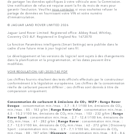
de partager les données spécifiques à votre véhicule avec la Commission.
Une notification de refus est requise avant la fin du mois de mars pour
garantir l’exclusion. Veuillez
nous contacter
si vous souhaitez refuser le
partage de données en fournissant votre VIN et votre numéro
d’immatriculation.
© JAGUAR LAND ROVER LIMITED 2026
Jaguar Land Rover Limited: Registered office: Abbey Road, Whitley,
Coventry CV3 4LF. Registered in England No: 1672070
La fonction Paramètres intelligents (Smart Settings) sera publiée dans le
cadre d’une future mise à jour logiciel sans fil.
Le développement et les versions du logiciel sont sujets à des changements
dans la planification et la programmation, et les dates peuvent être
modifiées.
VOIR REGULATION (UE) 2020/740 PDF
Les chiffres fournis résultent des tests officiels effectués par le constructeur
conformément à la législation européenne. Les chiffres de la consommation
réelle de carburant peuvent différer ; ces chiffres sont donnés à titre de
comparaison uniquement.
Consommation de carburant & émissions de CO₂ WLTP :
Range Rover
Evoque
: consommation min./max. : 3,7 – 8,1 l/100 km, émissions de CO₂
min./max. : 85 – 183 g/km |
Range Rover Velar
: consommation min./max. :
4,5 - 10,2 l/100 km, émissions de CO₂ min./max. : 103 - 232 g/km |
Range
Rover Sport
: consommation min./max. : 2,7 - 12,4 l/100 km, émissions de
CO₂ min./max. : 61 - 282 g/km |
Range Rover
: consommation min./max. :
2,7 - 12,0 l/100 km, émissions de CO₂ min./max. : 62 - 272 g/km | Discovery
Sport : consommation min./max. : 3,9 – 7,1 l/100 km, émissions de CO₂
min./max. : 88 - 187 g/km |
Discovery
: consommation min./max. : 8,0 – 8,6