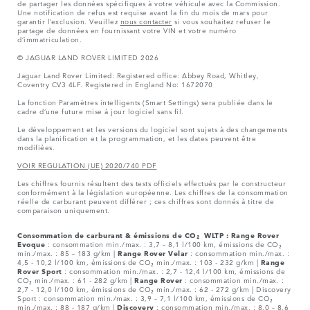
de partager les données spécifiques à votre véhicule avec la Commission.
Une notification de refus est requise avant la fin du mois de mars pour
garantir l’exclusion. Veuillez
nous contacter
si vous souhaitez refuser le
partage de données en fournissant votre VIN et votre numéro
d’immatriculation.
© JAGUAR LAND ROVER LIMITED 2026
Jaguar Land Rover Limited: Registered office: Abbey Road, Whitley,
Coventry CV3 4LF. Registered in England No: 1672070
La fonction Paramètres intelligents (Smart Settings) sera publiée dans le
cadre d’une future mise à jour logiciel sans fil.
Le développement et les versions du logiciel sont sujets à des changements
dans la planification et la programmation, et les dates peuvent être
modifiées.
VOIR REGULATION (UE) 2020/740 PDF
Les chiffres fournis résultent des tests officiels effectués par le constructeur
conformément à la législation européenne. Les chiffres de la consommation
réelle de carburant peuvent différer ; ces chiffres sont donnés à titre de
comparaison uniquement.
Consommation de carburant & émissions de CO₂ WLTP :
Range Rover
Evoque
: consommation min./max. : 3,7 – 8,1 l/100 km, émissions de CO₂
min./max. : 85 – 183 g/km |
Range Rover Velar
: consommation min./max. :
4,5 - 10,2 l/100 km, émissions de CO₂ min./max. : 103 - 232 g/km |
Range
Rover Sport
: consommation min./max. : 2,7 - 12,4 l/100 km, émissions de
CO₂ min./max. : 61 - 282 g/km |
Range Rover
: consommation min./max. :
2,7 - 12,0 l/100 km, émissions de CO₂ min./max. : 62 - 272 g/km | Discovery
Sport : consommation min./max. : 3,9 – 7,1 l/100 km, émissions de CO₂
min./max. : 88 - 187 g/km |
Discovery
: consommation min./max. : 8,0 – 8,6