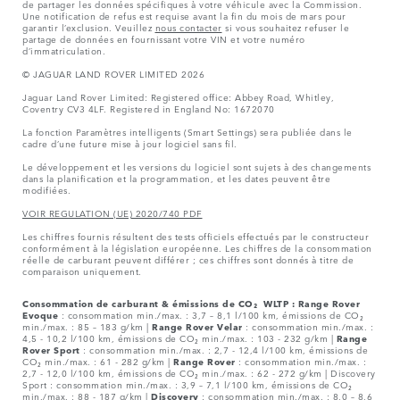
de partager les données spécifiques à votre véhicule avec la Commission.
Une notification de refus est requise avant la fin du mois de mars pour
garantir l’exclusion. Veuillez
nous contacter
si vous souhaitez refuser le
partage de données en fournissant votre VIN et votre numéro
d’immatriculation.
© JAGUAR LAND ROVER LIMITED 2026
Jaguar Land Rover Limited: Registered office: Abbey Road, Whitley,
Coventry CV3 4LF. Registered in England No: 1672070
La fonction Paramètres intelligents (Smart Settings) sera publiée dans le
cadre d’une future mise à jour logiciel sans fil.
Le développement et les versions du logiciel sont sujets à des changements
dans la planification et la programmation, et les dates peuvent être
modifiées.
VOIR REGULATION (UE) 2020/740 PDF
Les chiffres fournis résultent des tests officiels effectués par le constructeur
conformément à la législation européenne. Les chiffres de la consommation
réelle de carburant peuvent différer ; ces chiffres sont donnés à titre de
comparaison uniquement.
Consommation de carburant & émissions de CO₂ WLTP :
Range Rover
Evoque
: consommation min./max. : 3,7 – 8,1 l/100 km, émissions de CO₂
min./max. : 85 – 183 g/km |
Range Rover Velar
: consommation min./max. :
4,5 - 10,2 l/100 km, émissions de CO₂ min./max. : 103 - 232 g/km |
Range
Rover Sport
: consommation min./max. : 2,7 - 12,4 l/100 km, émissions de
CO₂ min./max. : 61 - 282 g/km |
Range Rover
: consommation min./max. :
2,7 - 12,0 l/100 km, émissions de CO₂ min./max. : 62 - 272 g/km | Discovery
Sport : consommation min./max. : 3,9 – 7,1 l/100 km, émissions de CO₂
min./max. : 88 - 187 g/km |
Discovery
: consommation min./max. : 8,0 – 8,6