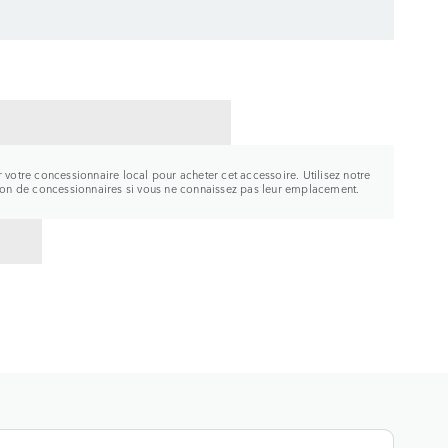
CTER UN CONCESSIONNAIRE
r votre concessionnaire local pour acheter cet accessoire. Utilisez notre
tion de concessionnaires si vous ne connaissez pas leur emplacement.
R À