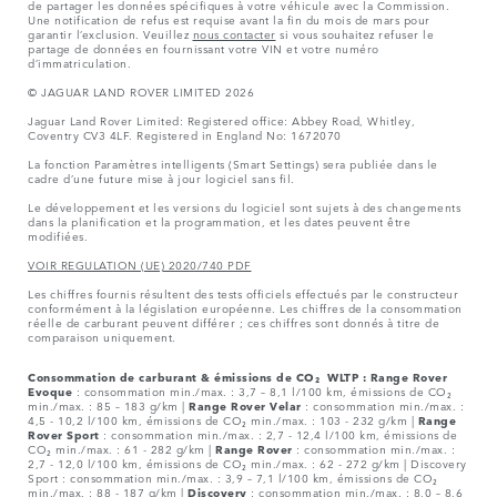
de partager les données spécifiques à votre véhicule avec la Commission.
Une notification de refus est requise avant la fin du mois de mars pour
garantir l’exclusion. Veuillez
nous contacter
si vous souhaitez refuser le
partage de données en fournissant votre VIN et votre numéro
d’immatriculation.
© JAGUAR LAND ROVER LIMITED 2026
Jaguar Land Rover Limited: Registered office: Abbey Road, Whitley,
Coventry CV3 4LF. Registered in England No: 1672070
La fonction Paramètres intelligents (Smart Settings) sera publiée dans le
cadre d’une future mise à jour logiciel sans fil.
Le développement et les versions du logiciel sont sujets à des changements
dans la planification et la programmation, et les dates peuvent être
modifiées.
VOIR REGULATION (UE) 2020/740 PDF
Les chiffres fournis résultent des tests officiels effectués par le constructeur
conformément à la législation européenne. Les chiffres de la consommation
réelle de carburant peuvent différer ; ces chiffres sont donnés à titre de
comparaison uniquement.
Consommation de carburant & émissions de CO₂ WLTP :
Range Rover
Evoque
: consommation min./max. : 3,7 – 8,1 l/100 km, émissions de CO₂
min./max. : 85 – 183 g/km |
Range Rover Velar
: consommation min./max. :
4,5 - 10,2 l/100 km, émissions de CO₂ min./max. : 103 - 232 g/km |
Range
Rover Sport
: consommation min./max. : 2,7 - 12,4 l/100 km, émissions de
CO₂ min./max. : 61 - 282 g/km |
Range Rover
: consommation min./max. :
2,7 - 12,0 l/100 km, émissions de CO₂ min./max. : 62 - 272 g/km | Discovery
Sport : consommation min./max. : 3,9 – 7,1 l/100 km, émissions de CO₂
min./max. : 88 - 187 g/km |
Discovery
: consommation min./max. : 8,0 – 8,6