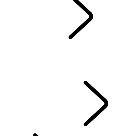
DESCUBRE SV
...
Ran
RESUMEN
VEHÍCULOS SV
Range Rover Sport SV
SV BESPOKE
Range Rover by SV Bespoke
Range Rover Sport by SV Bespoke
RANGE ROVER SPORT SV CELESTIAL COLLECTION
Range Rover Sport SV
...
INNOVATION THAT PUSHES BOUNDARIES