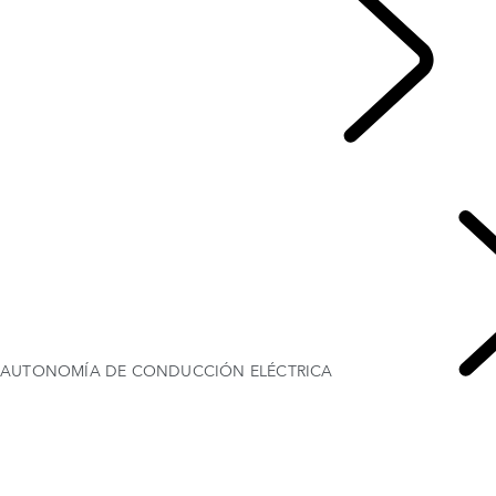
RANGE ROVER ELÉCTRICO
...
PÁSATE AL ELÉCTRICO CON RANGE ROVER
CARGA DE VEHÍCULO ELÉCTRICO E HÍBRIDO (PHEV)
AUTONOMÍA DE CONDUCCIÓN ELÉCTRICA
AUTONOMÍA DE CONDUCCIÓN ELÉCTRICA