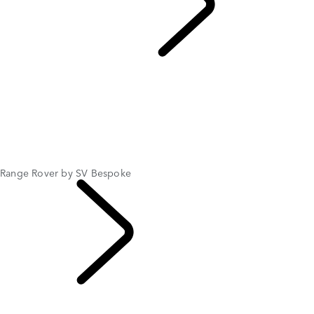
DESCUBRE SV
...
Range Rover by SV Bespoke
RESUMEN
VEHÍCULOS SV
Range Rover Sport SV
SV BESPOKE
Range Rover by SV Bespoke
Range Rover Sport by SV Bespoke
RANGE ROVER SPORT SV CELESTIAL COLLECTION
Range Rover by SV Bespoke
DESCUBRE SV