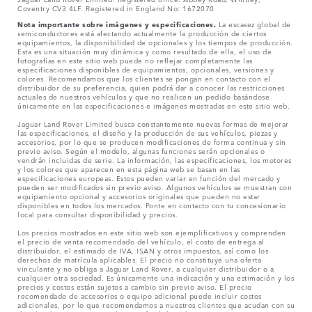
Coventry CV3 4LF. Registered in England No: 1672070
Nota importante sobre imágenes y especificaciones.
La escasez global de
semiconductores está afectando actualmente la producción de ciertos
equipamientos, la disponibilidad de opcionales y los tiempos de producción.
Esta es una situación muy dinámica y como resultado de ella, el uso de
fotografías en este sitio web puede no reflejar completamente las
especificaciones disponibles de equipamientos, opcionales, versiones y
colores. Recomendamos que los clientes se pongan en contacto con el
distribuidor de su preferencia, quien podrá dar a conocer las restricciones
actuales de nuestros vehículos y que no realicen un pedido basándose
únicamente en las especificaciones e imágenes mostradas en este sitio web.
Jaguar Land Rover Limited busca constantemente nuevas formas de mejorar
las especificaciones, el diseño y la producción de sus vehículos, piezas y
accesorios, por lo que se producen modificaciones de forma continua y sin
previo aviso. Según el modelo, algunas funciones serán opcionales o
vendrán incluidas de serie. La información, las especificaciones, los motores
y los colores que aparecen en esta página web se basan en las
especificaciones europeas. Estos pueden variar en función del mercado y
pueden ser modificados sin previo aviso. Algunos vehículos se muestran con
equipamiento opcional y accesorios originales que pueden no estar
disponibles en todos los mercados. Ponte en contacto con tu concesionario
local para consultar disponibilidad y precios.
Los precios mostrados en este sitio web son ejemplificativos y comprenden
el precio de venta recomendado del vehículo, el costo de entrega al
distribuidor, el estimado de IVA, ISAN y otros impuestos, así como los
derechos de matrícula aplicables. El precio no constituye una oferta
vinculante y no obliga a Jaguar Land Rover, a cualquier distribuidor o a
cualquier otra sociedad. Es únicamente una indicación y una estimación y los
precios y costos están sujetos a cambio sin previo aviso. El precio
recomendado de accesorios o equipo adicional puede incluir costos
adicionales, por lo que recomendamos a nuestros clientes que acudan con su