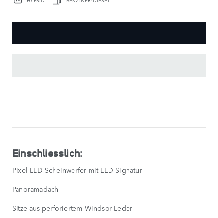
AUSSTATTUNGS-
HIGHLIGHTS
SHOW
LESS
Einschliesslich:
Pixel-LED-Scheinwerfer mit LED-Signatur
Panoramadach
Sitze aus perforiertem Windsor-Leder