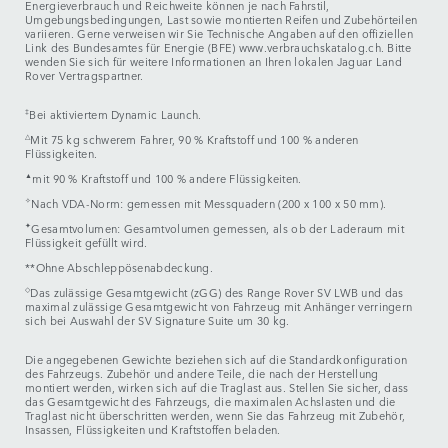
Energieverbrauch und Reichweite können je nach Fahrstil,
Umgebungsbedingungen, Last sowie montierten Reifen und Zubehörteilen
variieren. Gerne verweisen wir Sie Technische Angaben auf den offiziellen
Link des Bundesamtes für Energie (BFE) www.verbrauchskatalog.ch. Bitte
wenden Sie sich für weitere Informationen an Ihren lokalen Jaguar Land
Rover Vertragspartner.
‡
Bei aktiviertem Dynamic Launch.
△
Mit 75 kg schwerem Fahrer, 90 % Kraftstoff und 100 % anderen
Flüssigkeiten.
▲
mit 90 % Kraftstoff und 100 % andere Flüssigkeiten.
✧
Nach VDA-Norm: gemessen mit Messquadern (200 x 100 x 50 mm).
✦
Gesamtvolumen: Gesamtvolumen gemessen, als ob der Laderaum mit
Flüssigkeit gefüllt wird.
**Ohne Abschleppösenabdeckung.
◇
Das zulässige Gesamtgewicht (zGG) des Range Rover SV LWB und das
maximal zulässige Gesamtgewicht von Fahrzeug mit Anhänger verringern
sich bei Auswahl der SV Signature Suite um 30 kg.
Die angegebenen Gewichte beziehen sich auf die Standardkonfiguration
des Fahrzeugs. Zubehör und andere Teile, die nach der Herstellung
montiert werden, wirken sich auf die Traglast aus. Stellen Sie sicher, dass
das Gesamtgewicht des Fahrzeugs, die maximalen Achslasten und die
Traglast nicht überschritten werden, wenn Sie das Fahrzeug mit Zubehör,
Insassen, Flüssigkeiten und Kraftstoffen beladen.