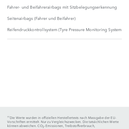
Fahrer- und Beifahrerairbags mit Sitzbelegungserkennung
Seitenairbags (Fahrer und Beifahrer)
Reifendruckkontrollsystem (Tyre Pressure Monitoring System, T
††
Die Werte wurden in offiziellen Herstellertests nach Massgabe der EU-
Vorschriften ermittelt. Nur zu Vergleichszwecken. Die tatsächlichen Werte
können abweichen. CO
-Emissionen, Treibstoffverbrauch,
2