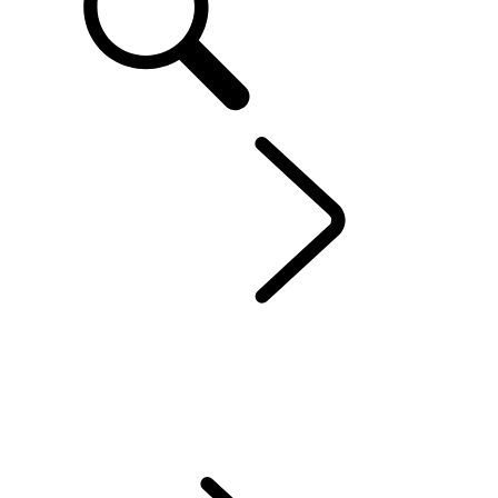
DE
RANGE ROVER
...
MODELLE
ÜBERBLICK
GALERIE
Range Rover SV
RANGE ROVER BESPOKE
MODELLE
PERSONALISIERUNG
AKTUELLE ANGEBOTE