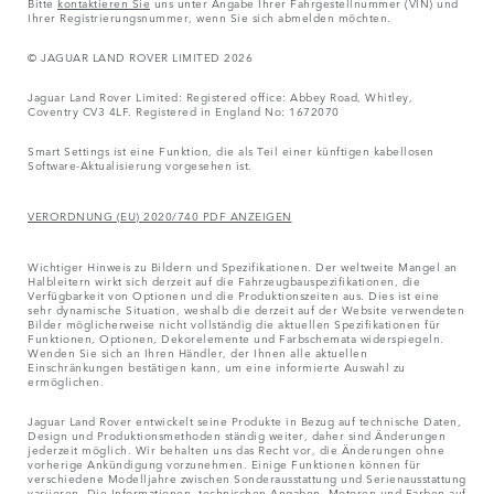
Bitte
kontaktieren Sie
uns unter Angabe Ihrer Fahrgestellnummer (VIN) und
Ihrer Registrierungsnummer, wenn Sie sich abmelden möchten.
© JAGUAR LAND ROVER LIMITED 2026
Jaguar Land Rover Limited: Registered office: Abbey Road, Whitley,
Coventry CV3 4LF. Registered in England No: 1672070
Smart Settings ist eine Funktion, die als Teil einer künftigen kabellosen
Software-Aktualisierung vorgesehen ist.
VERORDNUNG (EU) 2020/740 PDF ANZEIGEN
Wichtiger Hinweis zu Bildern und Spezifikationen. Der weltweite Mangel an
Halbleitern wirkt sich derzeit auf die Fahrzeugbauspezifikationen, die
Verfügbarkeit von Optionen und die Produktionszeiten aus. Dies ist eine
sehr dynamische Situation, weshalb die derzeit auf der Website verwendeten
Bilder möglicherweise nicht vollständig die aktuellen Spezifikationen für
Funktionen, Optionen, Dekorelemente und Farbschemata widerspiegeln.
Wenden Sie sich an Ihren Händler, der Ihnen alle aktuellen
Einschränkungen bestätigen kann, um eine informierte Auswahl zu
ermöglichen.
Jaguar Land Rover entwickelt seine Produkte in Bezug auf technische Daten,
Design und Produktionsmethoden ständig weiter, daher sind Änderungen
jederzeit möglich. Wir behalten uns das Recht vor, die Änderungen ohne
vorherige Ankündigung vorzunehmen. Einige Funktionen können für
verschiedene Modelljahre zwischen Sonderausstattung und Serienausstattung
variieren. Die Informationen, technischen Angaben, Motoren und Farben auf