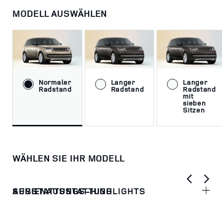
MODELL AUSWÄHLEN
Normaler
Langer
Langer
Radstand
Radstand
Radstand
mit
sieben
Sitzen
WÄHLEN SIE IHR MODELL
AUSSTATTUNGS-HIGHLIGHTS
SERIENAUSSTATTUNG