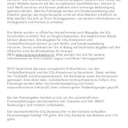
dieser Website basieren auf den europäischen Spezifikationen, können je
nach Markt variieren und können jederzeit ohne vorherige Ankündigung
geändert werden. Manche Fahrzeuge werden mit Sonderausstattung oder
Zubehör gezeigt, das möglicherweise nicht auf allen Märkten erhältlich ist.
Bitte wenden Sie sich an Ihren Vertragspartner, um weitere Informationen zu
Verfügbarkeit und Preisen zu erhalten.
Die Werte wurden in offiziellen Herstellertests nach Massgabe der EU-
Vorschriften ermittelt. Nur zu Vergleichszwecken. Die tatsächlichen Werte
können abweichen. Die Angaben für CO₂-Emissionen und
Treibstoffverbrauch können je nach Reifen und Sonderausstattung
variieren. Gerne verweisen wir Sie in Bezug auf technische Angaben auf den
offiziellen Link des Bundesamtes für Energie
(BFE)
www.verbrauchskatalog.ch
. Bitte wenden Sie sich für weitere
Informationen an Ihren lokalen Jaguar Land Rover Vertragspartner.
WLTP bezeichnet das neue europäische Prüfverfahren, um den
Treibstoffverbrauch und die CO₂-Emissionen zu berechnen. Dabei werden
der Treibstoff- und Energieverbrauch, die Reichweite sowie die Emissionen
gemessen. Dies dient dazu, realistischere Verbrauchswerte zu liefern. Die
Fahrzeuge werden dabei mit Sonderausstattung und einem
anspruchsvolleren Fahrprofil unter schwierigeren Testbedingungen geprüft.
Bei den Preisangaben handelt es sich um die unverbindlichen
Preisempfehlungen des Herstellers inkl. Garantie und inkl. MWST.
Änderungen und Irrtümer vorbehalten.
Der durchschnittliche CO₂-Ausstoss aller in der Schweiz verkauften
Personenwagen beträgt 129 g/km. Die CO₂-Zielwerte des Marktes sind 118
g/km.