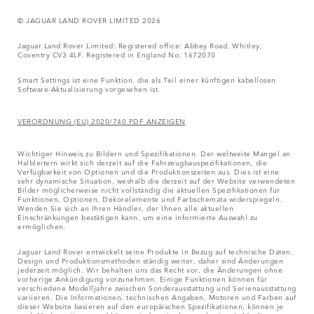
© JAGUAR LAND ROVER LIMITED 2026
Jaguar Land Rover Limited: Registered office: Abbey Road, Whitley,
Coventry CV3 4LF. Registered in England No: 1672070
Smart Settings ist eine Funktion, die als Teil einer künftigen kabellosen
Software-Aktualisierung vorgesehen ist.
VERORDNUNG (EU) 2020/740 PDF ANZEIGEN
Wichtiger Hinweis zu Bildern und Spezifikationen. Der weltweite Mangel an
Halbleitern wirkt sich derzeit auf die Fahrzeugbauspezifikationen, die
Verfügbarkeit von Optionen und die Produktionszeiten aus. Dies ist eine
sehr dynamische Situation, weshalb die derzeit auf der Website verwendeten
Bilder möglicherweise nicht vollständig die aktuellen Spezifikationen für
Funktionen, Optionen, Dekorelemente und Farbschemata widerspiegeln.
Wenden Sie sich an Ihren Händler, der Ihnen alle aktuellen
Einschränkungen bestätigen kann, um eine informierte Auswahl zu
ermöglichen.
Jaguar Land Rover entwickelt seine Produkte in Bezug auf technische Daten,
Design und Produktionsmethoden ständig weiter, daher sind Änderungen
jederzeit möglich. Wir behalten uns das Recht vor, die Änderungen ohne
vorherige Ankündigung vorzunehmen. Einige Funktionen können für
verschiedene Modelljahre zwischen Sonderausstattung und Serienausstattung
variieren. Die Informationen, technischen Angaben, Motoren und Farben auf
dieser Website basieren auf den europäischen Spezifikationen, können je