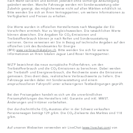
nach Markt variieren und können jederzeit ohne vorherige Ankündigung
geändert werden. Manche Fahrzeuge werden mit Sonderausstattung oder
Zubehör gezeigt, das möglicherweise nicht auf allen Märkten erhältlich ist.
Bitte wenden Sie sich an Ihren Vertragspartner, um weitere Informationen zu
Verfügbarkeit und Preisen zu erhalten.
Die Werte wurden in offiziellen Herstellertests nach Massgabe der EU-
Vorschriften ermittelt. Nur zu Vergleichszwecken. Die tatsächlichen Werte
können abweichen. Die Angaben für CO₂-Emissionen und
Treibstoffverbrauch können je nach Reifen und Sonderausstattung
variieren. Gerne verweisen wir Sie in Bezug auf technische Angaben auf den
offiziellen Link des Bundesamtes für Energie
(BFE)
www.verbrauchskatalog.ch
. Bitte wenden Sie sich für weitere
Informationen an Ihren lokalen Jaguar Land Rover Vertragspartner.
WLTP bezeichnet das neue europäische Prüfverfahren, um den
Treibstoffverbrauch und die CO₂-Emissionen zu berechnen. Dabei werden
der Treibstoff- und Energieverbrauch, die Reichweite sowie die Emissionen
gemessen. Dies dient dazu, realistischere Verbrauchswerte zu liefern. Die
Fahrzeuge werden dabei mit Sonderausstattung und einem
anspruchsvolleren Fahrprofil unter schwierigeren Testbedingungen geprüft.
Bei den Preisangaben handelt es sich um die unverbindlichen
Preisempfehlungen des Herstellers inkl. Garantie und inkl. MWST.
Änderungen und Irrtümer vorbehalten.
Der durchschnittliche CO₂-Ausstoss aller in der Schweiz verkauften
Personenwagen beträgt 129 g/km. Die CO₂-Zielwerte des Marktes sind 118
g/km.
Auf unseren Webseiten verwenden wir LiveChat (
www.livechat.com
) von
LiveChat Inc., 1 Int. Place 1400, Boston, MA 02110, USA. Diese