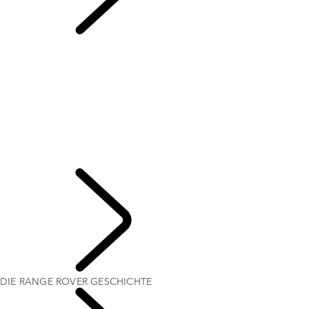
DIE RANGE ROVER
GESCHICHTE
London Editionen
ÜBERSICHT
DIE RANGE ROVER GESCHICHTE
RANGE ROVER SPORT HERAUSFORDERUNGEN
Range Rover House
WIMBLEDON
EVENT-SITZSYSTEM IM KOFFERRAUM – EMILY BOOKER
MERIDIAN SOUNDSYSTEM
ELEKTROSTATISCHER SOUND
ENTDECKEN
DIE RANGE ROVER GESCHICHTE