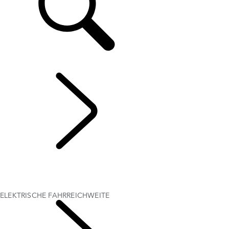
DE
LAND ROVER ELEKTROMOBILITÄT
...
ELEKTRISCHE
FAHRREICHWEITE
MIT RANGE ROVER AUF ELEKTRISCH UMSTEIGEN
LADEN VON ELEKTROFAHRZEUGEN
ELEKTRISCHE FAHRREICHWEITE
ELEKTRISCHE FAHRREICHWEITE