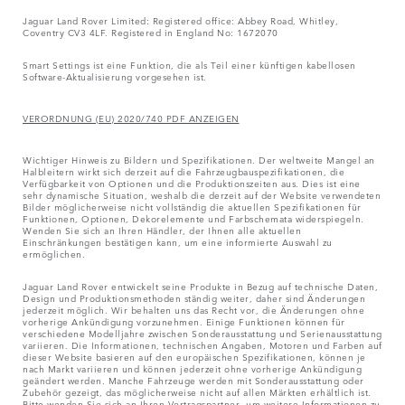
Jaguar Land Rover Limited: Registered office: Abbey Road, Whitley,
Coventry CV3 4LF. Registered in England No: 1672070
Smart Settings ist eine Funktion, die als Teil einer künftigen kabellosen
Software-Aktualisierung vorgesehen ist.
VERORDNUNG (EU) 2020/740 PDF ANZEIGEN
Wichtiger Hinweis zu Bildern und Spezifikationen. Der weltweite Mangel an
Halbleitern wirkt sich derzeit auf die Fahrzeugbauspezifikationen, die
Verfügbarkeit von Optionen und die Produktionszeiten aus. Dies ist eine
sehr dynamische Situation, weshalb die derzeit auf der Website verwendeten
Bilder möglicherweise nicht vollständig die aktuellen Spezifikationen für
Funktionen, Optionen, Dekorelemente und Farbschemata widerspiegeln.
Wenden Sie sich an Ihren Händler, der Ihnen alle aktuellen
Einschränkungen bestätigen kann, um eine informierte Auswahl zu
ermöglichen.
Jaguar Land Rover entwickelt seine Produkte in Bezug auf technische Daten,
Design und Produktionsmethoden ständig weiter, daher sind Änderungen
jederzeit möglich. Wir behalten uns das Recht vor, die Änderungen ohne
vorherige Ankündigung vorzunehmen. Einige Funktionen können für
verschiedene Modelljahre zwischen Sonderausstattung und Serienausstattung
variieren. Die Informationen, technischen Angaben, Motoren und Farben auf
dieser Website basieren auf den europäischen Spezifikationen, können je
nach Markt variieren und können jederzeit ohne vorherige Ankündigung
geändert werden. Manche Fahrzeuge werden mit Sonderausstattung oder
Zubehör gezeigt, das möglicherweise nicht auf allen Märkten erhältlich ist.
Bitte wenden Sie sich an Ihren Vertragspartner, um weitere Informationen zu