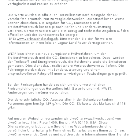
Verfügbarkeit und Preisen zu erhalten.
Die Werte wurden in offiziellen Herstellertests nach Massgabe der EU-
Vorschriften ermittelt. Nur zu Vergleichszwecken. Die tatsächlichen Werte
können abweichen. Die Angaben für CO₂-Emissionen und
Treibstoffverbrauch können je nach Reifen und Sonderausstattung
variieren. Gerne verweisen wir Sie in Bezug auf technische Angaben auf den
offiziellen Link des Bundesamtes für Energie
(BFE)
www.verbrauchskatalog.ch
. Bitte wenden Sie sich für weitere
Informationen an Ihren lokalen Jaguar Land Rover Vertragspartner.
WLTP bezeichnet das neue europäische Prüfverfahren, um den
Treibstoffverbrauch und die CO₂-Emissionen zu berechnen. Dabei werden
der Treibstoff- und Energieverbrauch, die Reichweite sowie die Emissionen
gemessen. Dies dient dazu, realistischere Verbrauchswerte zu liefern. Die
Fahrzeuge werden dabei mit Sonderausstattung und einem
anspruchsvolleren Fahrprofil unter schwierigeren Testbedingungen geprüft.
Bei den Preisangaben handelt es sich um die unverbindlichen
Preisempfehlungen des Herstellers inkl. Garantie und inkl. MWST.
Änderungen und Irrtümer vorbehalten.
Der durchschnittliche CO₂-Ausstoss aller in der Schweiz verkauften
Personenwagen beträgt 129 g/km. Die CO₂-Zielwerte des Marktes sind 118
g/km.
Auf unseren Webseiten verwenden wir LiveChat (
www.livechat.com
) von
LiveChat Inc., 1 Int. Place 1400, Boston, MA 02110, USA. Diese
Dienstleistung erlaubt uns, während Ihres Webseitenbesuchs eine
persönliche Unterhaltung in Form eines Echtzeitchats mit Ihnen zu führen.
LiveChat verwendet Cookies und speichert darin Informationen über Sie, die