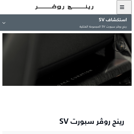
استكشاف SV
رينج روڤر سبورت SV المجموعة الفلكية
رينج روڤر سبورت SV