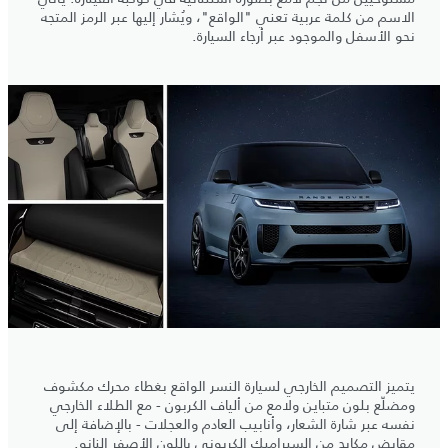
الاسم من كلمة عربية تعني "الواقع"، ويُشار إليها عبر الرمز المتجه
نحو الأسفل والموجود عبر أرجاء السيارة.
يتميز التصميم الخارجي لسيارة النسر الواقع بغطاء محرك مكشوف
ومضلّع بلون متباين ولامع من ألياف الكربون - مع الطلاء الخارجي
نفسه عبر شارة الشعار، وأنابيب العادم والعجلات - بالإضافة إلى
مقابض مكابح من السيراميك الكربوني باللون الأصفر النانو.