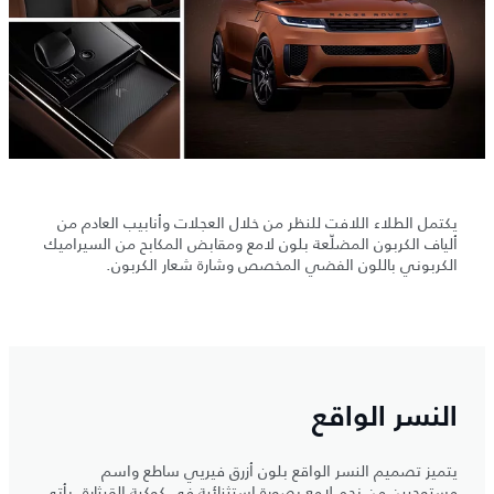
يكتمل الطلاء اللافت للنظر من خلال العجلات وأنابيب العادم من
ألياف الكربون المضلّعة بلون لامع ومقابض المكابح من السيراميك
الكربوني باللون الفضي المخصص وشارة شعار الكربون.
النسر الواقع
يتميز تصميم النسر الواقع بلون أزرق فيريي ساطع واسم
مستوحيين من نجم لامع بصورة استثنائية في كوكبة القيثارة. يأتي