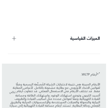
ت
م
الميزات القياسية
*
*أرقام WLTP.
الأرقام المبينة هي نتيجة لاختبارات الشركة المُصنِّعة الرسمية وفقًا
لقوانين الاتحاد الأوروبي مع بطارية مشحونة بالكامل. لأغراض المقارنة
فقط. قد تختلف الأرقام في الاستعمال الفعلي. قد تتفاوت أرقام
ثنائي
أكسيد الكربون وتوفير استهلاك الوقود واستهلاك الطاقة ومسافة
القيادة الكهربائية وفقًا لعوامل محددة مثل أساليب القيادة والظروف
البيئية والحمولة والعجلات المستخدمة والإكسسوارات المركّبة والطريق
الفعلي وحالة البطارية. تستند أرقام مسافة القيادة الكهربائية إلى سيارة