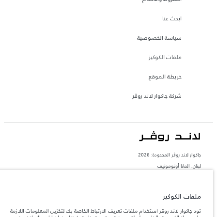
ابحث عنا
سياسة الخصوصية
ملفات الكوكيز
خريطة الموقع
شركة جاكوار لاند روڤر
جاكوار لاند روڨر المحدودة: 2026
لبنان, المانا أوتوموتيف
تعكس الأوزان المذكورة مواصفات السيارة القياسية. سوف تؤثر الإكسسوارات وغيرها من
العناصر المثبتة بعد نقطة التصنيع في الحمولة. تأكد من عدم تجاوز الوزن الإجمالي للسيارة
والحد الأقصى لأحمال المحور عند تحميل السيارة بالإكسسوارات والركاب والسوائل والوقود
ملفات الكوكيز
والحمولة.
تود جاكوار لاند روڤر استخدام ملفات تعريف الارتباط الخاصة بك لتخزين المعلومات اللازمة