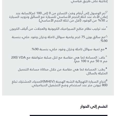
إنتاجية على طريق قياسي.
▽
تم الوصول إلى أرقام وقت التسارع من 0 إلى 100 كم/الساعة عند
إعلان الأداء عند كتلة الحجم الأساسي للسيارة مع السائق وتزويد السيارة
بـ 50% من الوقود (أقل من كتلة الحجم الأساسي).
*
عند تركيب نظام مكابح السيراميك الكربونية والعجلات من ألياف الكربون
△
مع سائق بوزن 75 كجم وكمية سوائل كاملة وخزان وقود مليء بنسبة
90%.
▲
مع كمية سوائل كاملة وخزان وقود مليء بنسبة 90%.
✧
جاف: المساحة كما هي مقاسة مع كتل صلبة متوافقة مع VDA (‏200
مم x ‏50 مم x ‏100 مم).
✦
رطب: المساحة كما هي مقاسة من خلال محاكاة مساحة التحميل
المليئة بالسائل.
‡
إخراج السيارة الكهربائية الشبه الهجينة (MHEV)/المحرك المشترك تبلغ
800 نيوتن متر عند استخدام وضع التشغيل الديناميكي.
انضم إلى الحوار