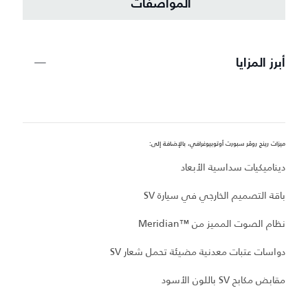
المواصفات
أبرز المزايا
ميزات رينج روڤر سبورت أوتوبيوغرافي، بالإضافة إلى:
مي
ديناميكيات سداسية الأبعاد
غ
باقة التصميم الخارجي في سيارة SV
أ
نظام الصوت المميز من Meridian™‎
مقا
دواسات عتبات معدنية مضيئة تحمل شعار SV
ب
مقابض مكابح SV باللون الأسود
ظهر