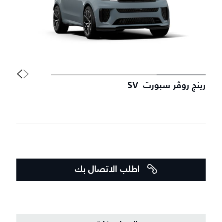
رينج روڤر سبورت SV
سي
اطلب الاتصال بك