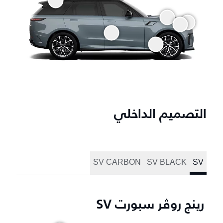
التصميم الداخلي
SV CARBON
SV BLACK
SV
رينج روڤر سبورت SV