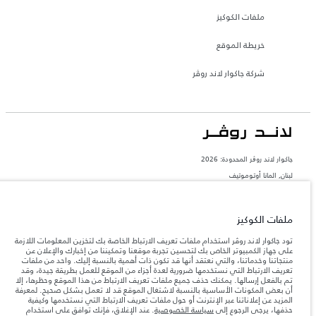
ملفات الكوكيز
خريطة الموقع
شركة جاكوار لاند روڤر
جاكوار لاند روڨر المحدودة: 2026
لبنان, المانا أوتوموتيف
تعكس الأوزان المذكورة مواصفات السيارة القياسية. سوف تؤثر الإكسسوارات وغيرها من
العناصر المثبتة بعد نقطة التصنيع في الحمولة. تأكد من عدم تجاوز الوزن الإجمالي للسيارة
والحد الأقصى لأحمال المحور عند تحميل السيارة بالإكسسوارات والركاب والسوائل والوقود
ملفات الكوكيز
والحمولة.
تود جاكوار لاند روڤر استخدام ملفات تعريف الارتباط الخاصة بك لتخزين المعلومات اللازمة
على جهاز الكمبيوتر الخاص بك لتحسين تجربة موقعنا وتمكيننا من إخبارك والإعلان عن
المعلومات والمواصفات والأسعار والألوان المذكورة على هذا الموقع قد تختلف من بلد إلى
منتجاتنا وخدماتنا، والتي نعتقد أنها قد تكون ذات أهمية بالنسبة إليك. واحد من ملفات
آخر، كما أنّها قد تتغير بدون إشعار مسبق. الرجاء التواصل مع وكيلنا المحلي للتأكد من توفّرها
تعريف الارتباط التي نستخدمها ضرورية لعدة أجزاء من الموقع للعمل بطريقة جيدة، وقد
والتحقق من الأسعار.
تم بالفعل إرسالها. يمكنك حذف جميع ملفات تعريف الارتباط من هذا الموقع وحظرها، إلا
إن النقص العالمي في أشباه الموصلات يؤثر حاليًا
أن بعض المكونات الأساسية بالنسبة لاشتغال الموقع قد لا تعمل بشكل صحيح. لمعرفة
ملاحظة مهمة حول الصور والمواصفات.
في مواصفات تصميم السيارات وتوفر الخيارات وتوقيتات التصاميم. هذا ظرف ديناميكي
المزيد عن إعلاناتنا عبر الإنترنت أو حول ملفات تعريف الارتباط التي نستخدمها وكيفية
للغاية، ونتيجة لذلك، قد لا تمثّل الصور المستخدَمة ضمن موقع الويب حاليًا المواصفات الحالية
حذفها، يرجى الرجوع إلى
سياسة الخصوصية
. عند الإغلاق، فإنك توافق على استخدام