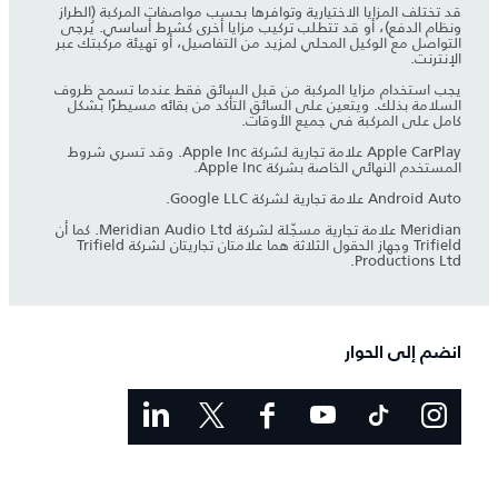
قد تختلف المزايا الاختيارية وتوافرها بحسب مواصفات المركبة (الطراز
ونظام الدفع)، أو قد تتطلب تركيب مزايا أخرى كشرط أساسي. يُرجى
التواصل مع الوكيل المحلي لمزيد من التفاصيل، أو تهيئة مركبتك عبر
الإنترنت.
يجب استخدام مزايا المركبة من قبل السائق فقط عندما تسمح ظروف
السلامة بذلك. ويتعين على السائق التأكد من بقائه مسيطرًا بشكل
كامل على المركبة في جميع الأوقات.
Apple CarPlay علامة تجارية لشركة Apple Inc. وقد تسري شروط
المستخدم النهائي الخاصة بشركة Apple Inc.
Android Auto علامة تجارية لشركة Google LLC.
Meridian علامة تجارية مسجّلة لشركة Meridian Audio Ltd. كما أن
Trifield وجهاز الحقول الثلاثة هما علامتان تجاريتان لشركة Trifield
Productions Ltd.
انضم إلى الحوار