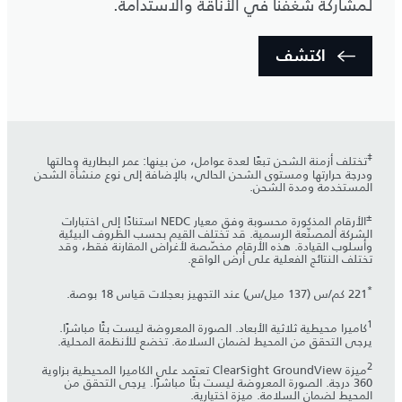
لمشاركة شغفنا في الأناقة والاستدامة.
اكتشف
‡
تختلف أزمنة الشحن تبعًا لعدة عوامل، من بينها: عمر البطارية وحالتها
ودرجة حرارتها ومستوى الشحن الحالي، بالإضافة إلى نوع منشأة الشحن
المستخدمة ومدة الشحن.
±
الأرقام المذكورة محسوبة وفق معيار NEDC استنادًا إلى اختبارات
الشركة المصنّعة الرسمية. قد تختلف القيم بحسب الظروف البيئية
وأسلوب القيادة. هذه الأرقام مخصّصة لأغراض المقارنة فقط، وقد
تختلف النتائج الفعلية على أرض الواقع.
*
221 كم/س (137 ميل/س) عند التجهيز بعجلات قياس 18 بوصة.
1
كاميرا محيطية ثلاثية الأبعاد. الصورة المعروضة ليست بثًا مباشرًا.
يرجى التحقق من المحيط لضمان السلامة. تخضع للأنظمة المحلية.
2
ميزة ClearSight GroundView تعتمد على الكاميرا المحيطية بزاوية
360 درجة. الصورة المعروضة ليست بثًا مباشرًا. يرجى التحقق من
المحيط لضمان السلامة. ميزة اختيارية.