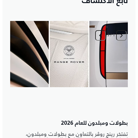
تابع الاكتشاف
3
/
1
ا
م
بطولات ومبلدون للعام 2026
تفتخر رينج روڤر بالتعاون مع بطولات ومبلدون،