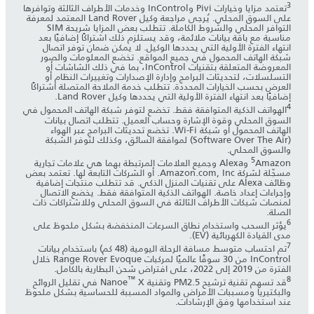
3
تعتمد مزايا وخيارات Pivi وInControl وخدمات الأطراف الثالثة وتوافرها
على السوق المحلي. يُرجى مراجعة وكيل Land Rover المعتمد لمعرفة
التوافر المحلي والشروط الكاملة. تتطلب بعض المزايا شريحة SIM
مناسبة مع باقة بيانات ملائمة، وقد يستلزم ذلك اشتراكًا إضافيًا بعد
انتهاء الفترة الأولية التي يحددها الوكيل. لا يمكن ضمان توفر اتصال
شبكة الهاتف المحمول في جميع المواقع. تخضع المعلومات والصور
المعروضة المتعلقة بتقنيات InControl، بما في ذلك الشاشات أو
التسلسلات، لتحديثات البرامج وإدارة الإصدارات وتغييرات النظام أو
العرض بحسب الخيارات المحددة. تتطلب خدمة الملاحة المتصلة اشتراكًا
إضافيًا بعد انتهاء الفترة الأولية التي يحددها وكيل Land Rover.
4
الهواتف الذكية المتوافقة فقط. تخضع لتوفر شبكة الهاتف المحمول في
السوق المحلي وقوة الإشارة وحساب العميل. تتطلب اتصال بيانات
الهاتف المحمول أو شبكة Wi-Fi. تخضع تحديثات البرامج عبر الهواء
(Software Over The Air) لموافقة السائق، وكذلك لتوفر الشبكة
والسوق المحلي.
5
Amazon وAlexa وجميع العلامات المرتبطة بهما هي علامات تجارية
مسجّلة لشركة Amazon.com, Inc. أو الشركات التابعة لها. تعتمد بعض
وظائف Alexa على تقنيات المنزل الذكي. قد تتطلب منتجات إضافية
وإجراءات إعداد خاصة. الهواتف الذكية المتوافقة فقط. يخضع الاتصال
لمنصات شبكات الأطراف الثالثة في السوق المحلي وللاشتراكات ذات
الصلة.
6
يؤثر السحب واستخدام نطاق السرعات المنخفضة بشكل ملحوظ على
مدى القيادة الكهربائية (EV).
7
تم احتساب متوسط مسافة الرحلة اليومية (48 كم) باستخدام بيانات
InControl من 30 سوقًا عالميًا لمركبات Range Rover Evoque خلال
الفترة من 2019 إلى 2022، على افتراض شحن البطارية بالكامل.
™
8
قد تسهم تقنية ترشيح PM2.5 وتقنية Nanoe
X في تقليل الروائح
والبكتيريا ومسببات الأمراض والمواد المسببة للحساسية بشكل ملحوظ
عند استخدامها وفق الإرشادات.