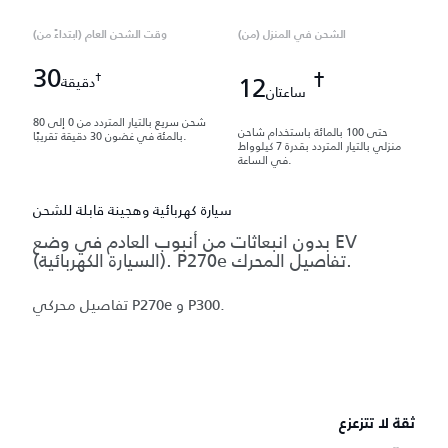
الشحن في المنزل (من)
وقت الشحن العام (ابتداءً من)
30
†
†
12
دقيقة
ساعتان
شحن سريع بالتيار المتردد من 0 إلى 80
حتى 100 بالمائة باستخدام شاحن
بالمئة في غضون 30 دقيقة تقريبًا.
منزلي بالتيار المتردد بقدرة 7 كيلوواط
في الساعة.
سيارة كهربائية وهجينة قابلة للشحن
بدون انبعاثات من أنبوب العادم في وضع EV
(السيارة الكهربائية). P270e تفاصيل المحرك.
تفاصيل محركي P270e و P300.
ثقة لا تتزعزع