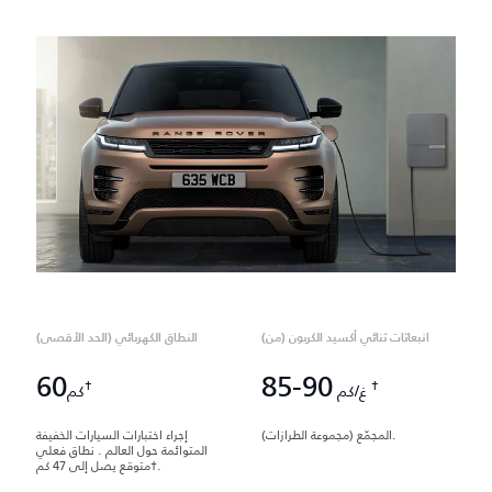
انبعاثات ثنائي أكسيد الكربون (من)
النطاق الكهربائي (الحد الأقصى)
60
85-90
†
†
غ/كم
كم
المجمّع (مجموعة الطرازات).
إجراء اختبارات السيارات الخفيفة
المتوائمة حول العالم . نطاق فعلي
متوقع يصل إلى 47 كم†.