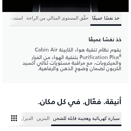
خذ نفسًا عميقًا
حقِّق المستوى المثالي من الراحة
استشعر كل 
خذ نفسًا عميقًا
يقوم نظام تنقية هواء الكابينة Cabin Air
8
Purification Plus
بتنقية الهواء من الغبار
والميكروبات، مع مراقبة مستويات ثنائي أكسيد
الكربون لضمان وضوح الذهن والرفاهية.
أنيقة. فعّال. في كل مكان.
سيارة كهربائية وهجينة قابلة للشحن
البنزين
الديزل