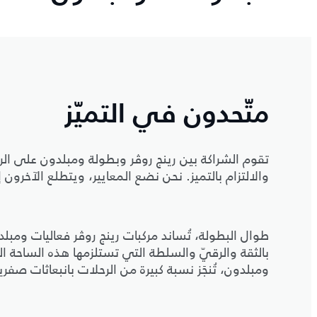
متّحدون في التميّز
تقوم الشراكة بين رينج روڤر وبطولة ومبلدون على الرياد
والالتزام بالتميز. نحن نضع المعايير، ويتطلع الآخرون إ
طوال البطولة، تُساند مركبات رينج روڤر فعاليات ومبلد
بالثقة والرقيّ والسلطة التي تستلزمها هذه الساحة ا
ومبلدون، تُنجَز نسبة كبيرة من الرحلات بانبعاثات صفري