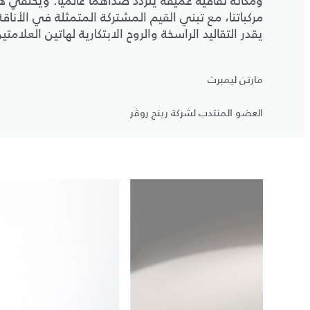
ومكانة ثقافية عميقة يتردد صداهما عالمياً. ويحتفي هذا 
مركباتنا، مع تبني القيم المشتركة المتمثلة في الأناق
يقدر التقاليد الراسخة والروح الابتكارية لهاتين العلامت
مارتن ليمبرت
العضو المنتدب لشركة رينج روڤر
3
/
1