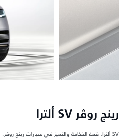
رينج روڤر SV ألترا
SV ألترا. قمة الفخامة والتميز في سيارات رينج روڤر.