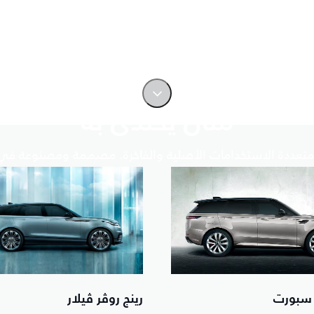
مثال يحتذى به
المتعددة الاستخدامات الأصلية والفاخرة. مصممة ومصنوعة في 
 سبورت
رينج روڤر ڤيلار