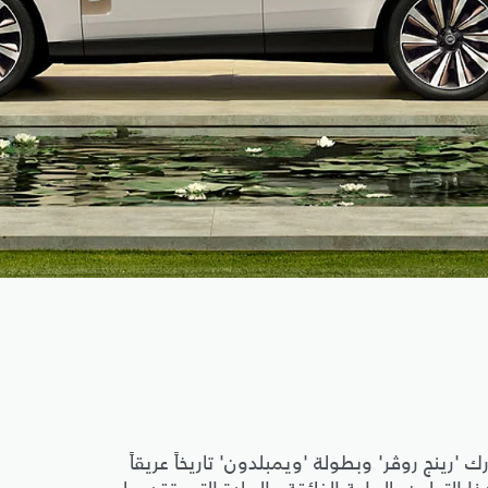
ارك 'رينج روڤر' وبطولة 'ويمبلدون' تاريخاً عريقاً