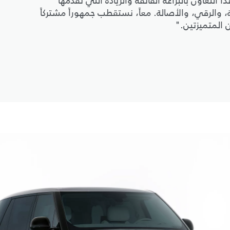
التعاون بالبراعة الفائقة والريادة التي تقدمها
ة، والرقي، والأصالة. معاً، نستقطب جمهوراً مشتركاً
ين المتميزتين."