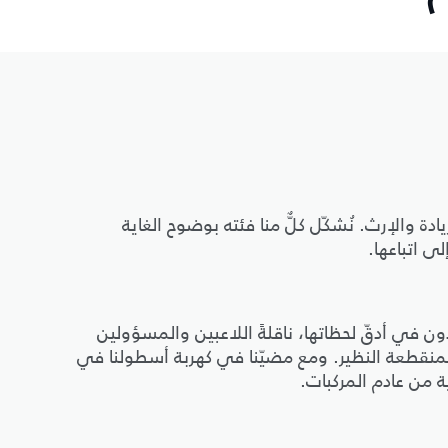
ة والإرث. نُشكّل كلٌّ منا فئته بوضوح الغاية
لى اتباعها.
ون في أدقّ لحظاتها، ناقلةً اللاعبين والمسؤولين
لمنقطعة النظير. ومع مضيّنا في كهربة أسطولنا في
ة من عادم المركبات.