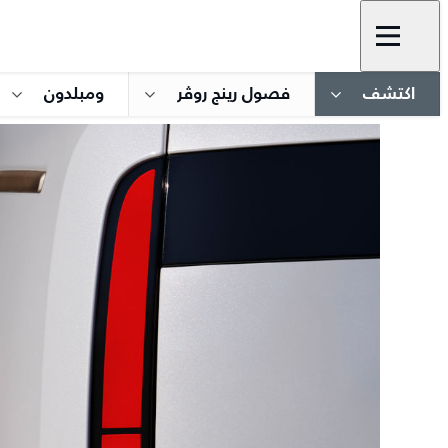
اكتشف
فصول رينج روڤر
ومبلدون