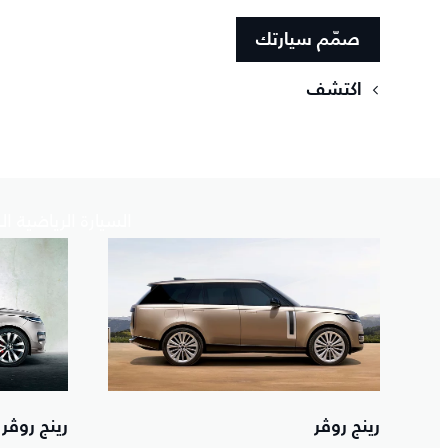
صمّم سيارتك
اكتشف
السيارة الرياضية 
رينج روڤر
رينج روڤر