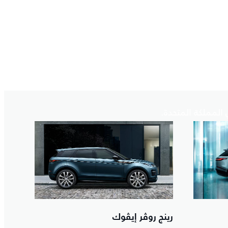
المملكة المتحدة.
رينج روڤر إيڤوك