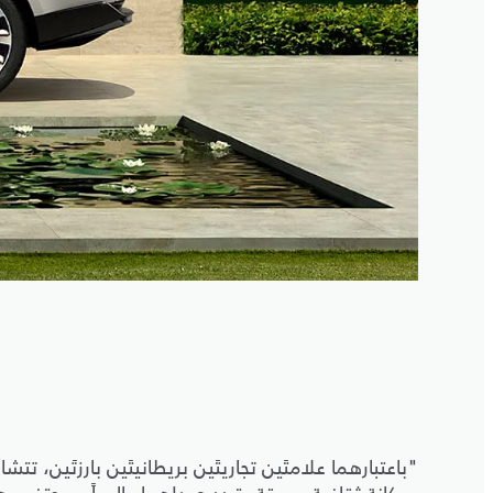
"باعتبارهما علامتَين تجاريتَين بريطانيتَين بارزتَين، تتش