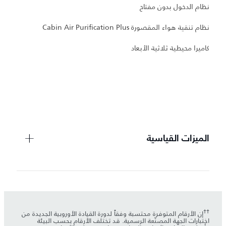
نظام الدخول بدون مفتاح
نظام تنقية هواء المقصورة Cabin Air Purification Plus
و
كاميرا محيطية ثلاثية الأبعاد
ع
مر
عت
الميزات القياسية
††
إن الأرقام المتوفرة محتسبة وفقاً لدورة القيادة الأوروبية الجديدة من
اختبارات الجهة المصنّعة الرسمية. قد تختلف الأرقام بحسب البيئة