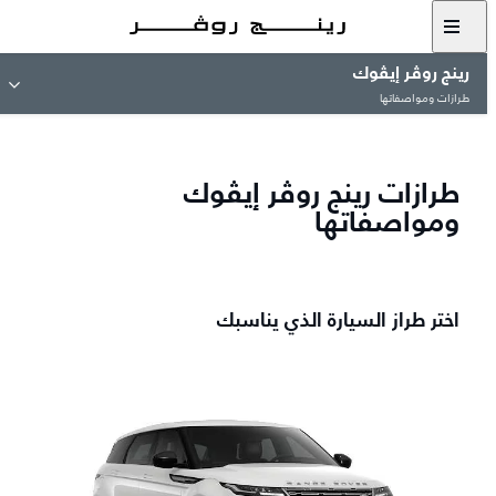
رينج روڤر إيڤوك
طرازات ومواصفاتها
طرازات رينج روڤر إيڤوك
ومواصفاتها
اختر طراز السيارة الذي يناسبك