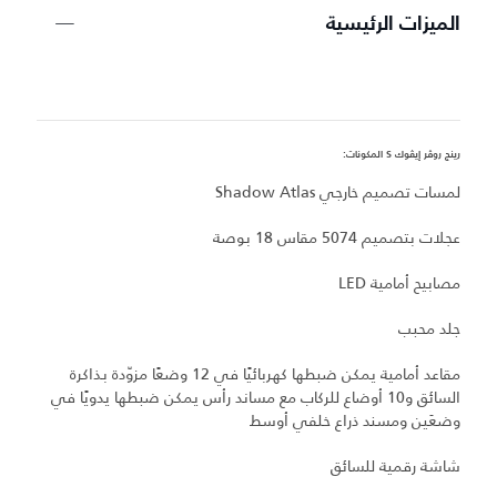
الميزات الرئيسية
رينج روڤر إيڤوك S المكونات:
ري
لمسات تصميم خارجي Shadow Atlas
ل
عجلات بتصميم 5074 مقاس 18 بوصة
ال
مصابيح أمامية LED
س
جلد محبب
نظ
مقاعد أمامية يمكن ضبطها كهربائيًا في 12 وضعًا مزوّدة بذاكرة
السائق و10 أوضاع للركاب مع مساند رأس يمكن ضبطها يدويًا في
ج
وضعَين ومسند ذراع خلفي أوسط
ت
شاشة رقمية للسائق
بط