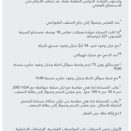
وأسلوب القيادة. لأغراض المقارنة فقط. قد تختلف الأرقام في
الاستعمال الفعلي.
*
عند القياس وصولاً إلى زجاج السقف البانورامي
‡
إذا كانت السيارة مزوّدة بعجلات مقاس 18 بوصة، فستبلغ السرعة
القصوى 221 كم/ساعة.
⬧
مع خزان وقود كبير. 54 لترًا بخزان وقود صديق للبيئة
‡‡
عند الدمج مع محرك كهربائي.
△
مع سائق بوزن 75 كجم وكمية سوائل كاملة وخزان وقود مليء بنسبة
90%.
▲
مع كمية سوائل كاملة وخزان وقود مليء بنسبة 90%.
✧
جاف: المساحة كما هي مقاسة مع كتل صلبة متوافقة مع VDA (‏200
مم x ‏50 مم x ‏100 مم). يتم قياس الحجم وصولاً إلى بطانة السقف.
✦
رطب: المساحة كما هي مقاسة من خلال محاكاة مساحة التحميل
المليئة بالسائل. يتم قياس الحجم وصولاً إلى بطانة السقف.
†مع إزالة غطاء عين القطر.
الأوزان تخص السيارات ذات المواصفات القياسية. الإضافات الاختيارية