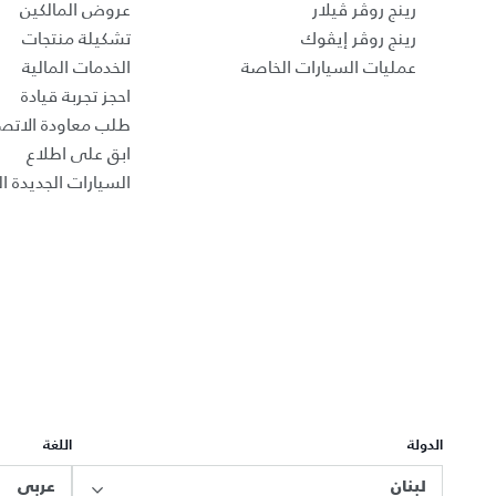
رينج روڤر ڤيلار
عروض المالكين
رينج روڤر إيڤوك
تشكيلة منتجات
عمليات السيارات الخاصة
الخدمات المالية
احجز تجربة قيادة
طلب معاودة الاتص
ابق على اطلاع
السيارات الجديدة ال
الدولة
اللغة
لبنان
عربي