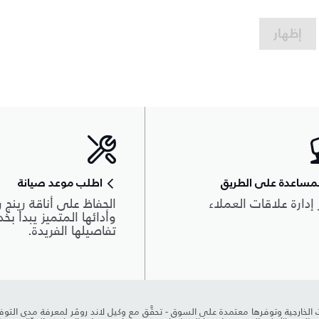
إظهار
مساعدة على الطريق
اطلب موعد صيانة
 إدارة علاقات العملاء
الحفاظ على أناقة رينج ر
وأدائها المتميز يبدأ بخ
تفاصيلها الفريدة.
Pi وInControl وخياراتها وخدمات الجهات الخارجية وتوفرها معتمدة على السوق - تحقَّق مع وكيل لاند رو