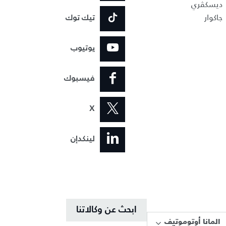
ديسكڤري
جاكوار
تيك توك
يوتيوب
فيسبوك
X
لينكدإن
ابحث عن وكالاتنا
المانا أوتوموتيف