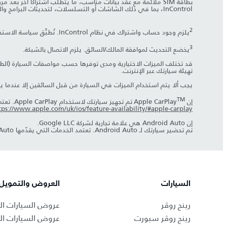
بطاقة SIM ملائمة مع عقد بيانات مناسب، ما يتطلب اشتراكاً آخر 
InControl، بما في ذلك الشاشات أو التسلسلات، لتحديثات البرامج والتحكم في الإصدار وغيرها من التغييرات التي تطرأ على النظام/التغييرات المرئية وفق الخيارات المحددة. يمكن العثور على الشروط والأحكام الكاملة
2
يلزم وجود حساب واشتراك في نظام InControl. تُطبَّق سياسة الاستخدام العادل. لمواصلة استخدام الميزة ذات الصلة بعد فترة الاشتراك الأولية، ستحتاج إلى تجديد اشتراكك ودفع رسوم التجديد المطبَّقة.
3
يخضع التحديث لموافقة المالك/السائق. يلزم الاتصال بالشبكة.
قد تختلف الميزات الاختيارية ومدى توفرها حسب مواصفات السيارة (الطر
تهيئة سيارتك عبر الإنترنت.
يجب ألا يتم استخدام الميزات في السيارة من قبل السائقين إلا عندما ي
TM
إن Apple CarPlay
تم تجهيز سيارتك لاستخدام Apple CarPlay. تعتمد الخدمات التي يقدّمها Apple CarPlay على توفر الميزة في بلدك، يُرجى الاطّلاع على
tps://www.apple.com/uk/ios/feature-availability/#apple-carplay
إن Android Auto هي علامة تجارية لشركة Google LLC.
تم تحضير سيارتك لـ Android Auto. تعتمد الخدمات التي يقدّمها Android Auto على توفر الميزة في بلدك، يُرجى الاطلاع على
السيارات
العروض والتمويل
رينج روڤر
عروض السيارات ال
رينج روڤر سبورت
عروض السيارات ا