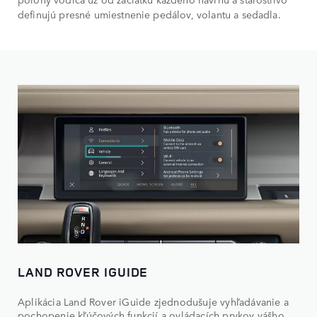
definujú presné umiestnenie pedálov, volantu a sedadla.
LAND ROVER IGUIDE
Aplikácia Land Rover iGuide zjednodušuje vyhľadávanie a
pochopenie kľúčových funkcií a ovládacích prvkov vášho