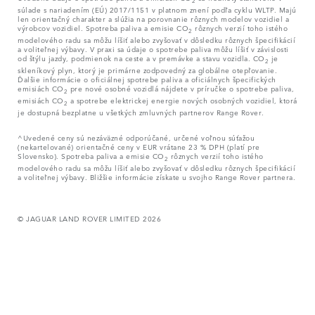
2
súlade s nariadením (EÚ) 2017/1151 v platnom znení podľa cyklu WLTP. Majú
len orientačný charakter a slúžia na porovnanie rôznych modelov vozidiel a
výrobcov vozidiel. Spotreba paliva a emisie CO
rôznych verzií toho istého
2
modelového radu sa môžu líšiť alebo zvyšovať v dôsledku rôznych špecifikácií
a voliteľnej výbavy. V praxi sa údaje o spotrebe paliva môžu líšiť v závislosti
od štýlu jazdy, podmienok na ceste a v premávke a stavu vozidla. CO
je
2
skleníkový plyn, ktorý je primárne zodpovedný za globálne otepľovanie.
Ďalšie informácie o oficiálnej spotrebe paliva a oficiálnych špecifických
emisiách CO
pre nové osobné vozidlá nájdete v príručke o spotrebe paliva,
2
emisiách CO
a spotrebe elektrickej energie nových osobných vozidiel, ktorá
2
je dostupná bezplatne u všetkých zmluvných partnerov Range Rover.
^Uvedené ceny sú nezáväzné odporúčané, určené voľnou súťažou
(nekartelované) orientačné ceny v EUR vrátane 23 % DPH (platí pre
Slovensko). Spotreba paliva a emisie CO
rôznych verzií toho istého
2
modelového radu sa môžu líšiť alebo zvyšovať v dôsledku rôznych špecifikácií
a voliteľnej výbavy. Bližšie informácie získate u svojho Range Rover partnera.
© JAGUAR LAND ROVER LIMITED 2026