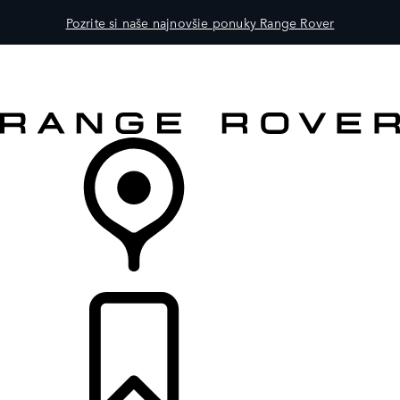
Pozrite si naše najnovšie ponuky Range Rover
MODELY
PRE MAJITEĽOV
OBJAVTE
KÚPIŤ & JAZDIŤ
PREDAJCOVIA