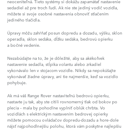
neoceniteľná. Tieto systémy si dokážu zapamätať nastavenie
sedadiel až pre troch ľudí. Ak nie ste jediný vodič vozidla,
môžete si svoje osobné nastavenia obnoviť stlačením
jediného tlačidla.
Úpravy môžu zahŕňať posun dopredu a dozadu, výšku, sklon
operadla, sklon sedáka, dĺžku sedáka, bedrovú opierku
a bočné vedenie.
Nezabúdajte na to, že je dôležité, aby sa akékoľvek
nastavenie sedadla, stĺpika volantu alebo zrkadiel
vykonávalo len v stojacom vozidle. Nikdy sa nepokúšajte
vykonávať žiadne úpravy, ani tie najmenšie, keď sa vozidlo
pohybuje.
Ak má váš Range Rover nastaviteľnú bedrovú opierku,
nastavte ju tak, aby ste cítili rovnomerný tlak od bokov po
plecia – mala by pohodlne vyplniť oblúk chrbta. Vo
vozidlách s elektrickým nastavením bedrovej opierky
môžete pomocou ovládačov dopredu-dozadu a hore-dole
nájsť najpohodlnejšiu polohu, ktorá vám poskytne najlepšiu