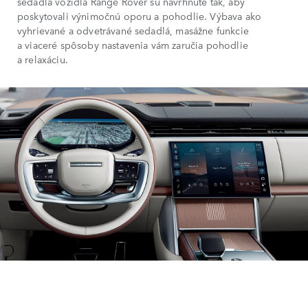
sedadlá vozidla Range Rover sú navrhnuté tak, aby
poskytovali výnimočnú oporu a pohodlie. Výbava ako
vyhrievané a odvetrávané sedadlá, masážne funkcie
a viaceré spôsoby nastavenia vám zaručia pohodlie
a relaxáciu.