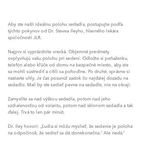
Aby ste našli ideálnu polohu sedadla, postupujte podľa
týchto pokynov od Dr. Stevea Ileyho, hlavného lekára
spoločnosti JLR.
Najprv si vyprázdnite vrecká. Objemné predmety
ovplyvňujú vašu polohu pri sedení. Odložte si peňaženku,
telefón alebo kľúče od domu na bezpečné miesto, aby ste
sa mohli sústrediť a cítili sa pohodlne. Po druhé, správne si
nastavte uhly. Je čas posunúť zadok čo najďalej dozadu na
sedadlo. Mali by ste sedieť pevne na sedadle, nie na okraji.
Zamyslite sa nad výškou sedadla, potom nad jeho
vzdialenosťou od volantu, potom nad sklonom sedadla a tak
ďalej. Trvá to len pár minút.
Dr. Iley hovorí: „Ľudia si môžu myslieť, že sedenie je poloha
na odpočinok, že sedieť sa dá donekonečna.“ Ale nedá.“