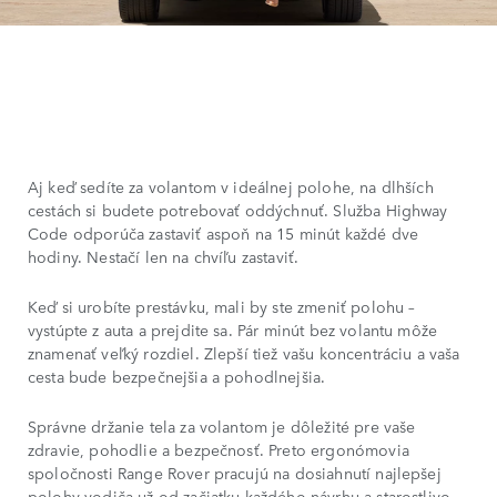
Aj keď sedíte za volantom v ideálnej polohe, na dlhších
cestách si budete potrebovať oddýchnuť. Služba Highway
Code odporúča zastaviť aspoň na 15 minút každé dve
hodiny. Nestačí len na chvíľu zastaviť.
Keď si urobíte prestávku, mali by ste zmeniť polohu –
vystúpte z auta a prejdite sa. Pár minút bez volantu môže
znamenať veľký rozdiel. Zlepší tiež vašu koncentráciu a vaša
cesta bude bezpečnejšia a pohodlnejšia.
Správne držanie tela za volantom je dôležité pre vaše
zdravie, pohodlie a bezpečnosť. Preto ergonómovia
spoločnosti Range Rover pracujú na dosiahnutí najlepšej
polohy vodiča už od začiatku každého návrhu a starostlivo