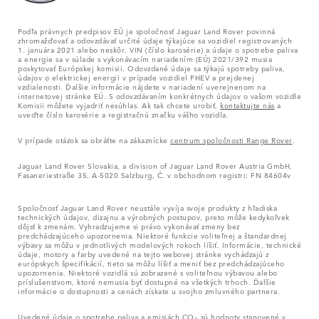
Podľa právnych predpisov EÚ je spoločnosť Jaguar Land Rover povinná
zhromažďovať a odovzdávať určité údaje týkajúce sa vozidiel registrovaných
1. januára 2021 alebo neskôr. VIN (číslo karosérie) a údaje o spotrebe paliva
a energie sa v súlade s vykonávacím nariadením (EÚ) 2021/392 musia
poskytovať Európskej komisii. Odovzdané údaje sa týkajú spotreby paliva,
údajov o elektrickej energii v prípade vozidiel PHEV a prejdenej
vzdialenosti. Ďalšie informácie nájdete v nariadení uverejnenom na
internetovej stránke EÚ. S odovzdávaním konkrétnych údajov o vašom vozidle
Komisii môžete vyjadriť nesúhlas. Ak tak chcete urobiť,
kontaktujte nás
a
uveďte číslo karosérie a registračnú značku vášho vozidla.
V prípade otázok sa obráťte na zákaznícke
centrum spoločnosti Range Rover
.
Jaguar Land Rover Slovakia, a division of Jaguar Land Rover Austria GmbH,
Fasaneriestraße 35, A-5020 Salzburg, Č. v obchodnom registri: FN 84604v
Spoločnosť Jaguar Land Rover neustále vyvíja svoje produkty z hľadiska
technických údajov, dizajnu a výrobných postupov, preto môže kedykoľvek
dôjsť k zmenám. Vyhradzujeme si právo vykonávať zmeny bez
predchádzajúceho upozornenia. Niektoré funkcie voliteľnej a štandardnej
výbavy sa môžu v jednotlivých modelových rokoch líšiť. Informácie, technické
údaje, motory a farby uvedené na tejto webovej stránke vychádzajú z
európskych špecifikácií, tieto sa môžu líšiť a meniť bez predchádzajúceho
upozornenia. Niektoré vozidlá sú zobrazené s voliteľnou výbavou alebo
príslušenstvom, ktoré nemusia byť dostupné na všetkých trhoch. Ďalšie
informácie o dostupnosti a cenách získate u svojho zmluvného partnera.
Uvedené údaje o spotrebe paliva a emisiách CO
sú hodnoty stanovené v