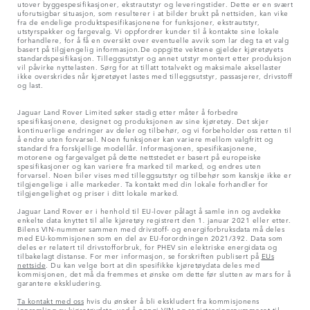
utover byggespesifikasjoner, ekstrautstyr og leveringstider. Dette er en svært
uforutsigbar situasjon, som resulterer i at bilder brukt på nettsiden, kan vike
fra de endelige produktspesifikasjonene for funksjoner, ekstrautstyr,
utstyrspakker og fargevalg. Vi oppfordrer kunder til å kontakte sine lokale
forhandlere, for å få en oversikt over eventuelle avvik som lar deg ta et valg
basert på tilgjengelig informasjon.De oppgitte vektene gjelder kjøretøyets
standardspesifikasjon. Tilleggsutstyr og annet utstyr montert etter produksjon
vil påvirke nyttelasten. Sørg for at tillatt totalvekt og maksimale aksellaster
ikke overskrides når kjøretøyet lastes med tilleggsutstyr, passasjerer, drivstoff
og last.
Jaguar Land Rover Limited søker stadig etter måter å forbedre
spesifikasjonene, designet og produksjonen av sine kjøretøy. Det skjer
kontinuerlige endringer av deler og tilbehør, og vi forbeholder oss retten til
å endre uten forvarsel. Noen funksjoner kan variere mellom valgfritt og
standard fra forskjellige modellår. Informasjonen, spesifikasjonene,
motorene og fargevalget på dette nettstedet er basert på europeiske
spesifikasjoner og kan variere fra marked til marked, og endres uten
forvarsel. Noen biler vises med tilleggsutstyr og tilbehør som kanskje ikke er
tilgjengelige i alle markeder. Ta kontakt med din lokale forhandler for
tilgjengelighet og priser i ditt lokale marked.
Jaguar Land Rover er i henhold til EU-lover pålagt å samle inn og avdekke
enkelte data knyttet til alle kjøretøy registrert den 1. januar 2021 eller etter.
Bilens VIN-nummer sammen med drivstoff- og energiforbruksdata må deles
med EU-kommisjonen som en del av EU-forordningen 2021/392. Data som
deles er relatert til drivstofforbruk, for PHEV sin elektriske energidata og
tilbakelagt distanse. For mer informasjon, se forskriften publisert på
EUs
nettside
. Du kan velge bort at din spesifikke kjøretøydata deles med
kommisjonen, det må da fremmes et ønske om dette før slutten av mars for å
garantere ekskludering.
Ta kontakt med oss
hvis du ønsker å bli ekskludert fra kommisjonens
innsamling av kjøretøydata, ved å oppgi VIN og registreringsnummeret til