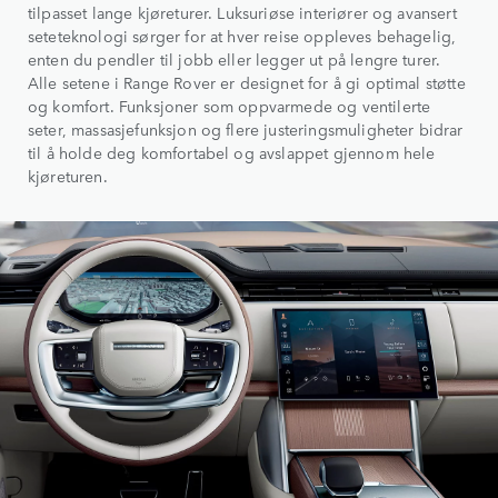
tilpasset lange kjøreturer. Luksuriøse interiører og avansert
seteteknologi sørger for at hver reise oppleves behagelig,
enten du pendler til jobb eller legger ut på lengre turer.
Alle setene i Range Rover er designet for å gi optimal støtte
og komfort. Funksjoner som oppvarmede og ventilerte
seter, massasjefunksjon og flere justeringsmuligheter bidrar
til å holde deg komfortabel og avslappet gjennom hele
kjøreturen.