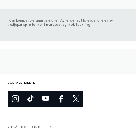
1
Kun kompatible smarttelefoner. Avhenger av tilgjengeligheten av
tredjepartsplattformer i markedet og mobildekning.
SOSIALE MEDIER
VILKÅR OG BETINGELSER