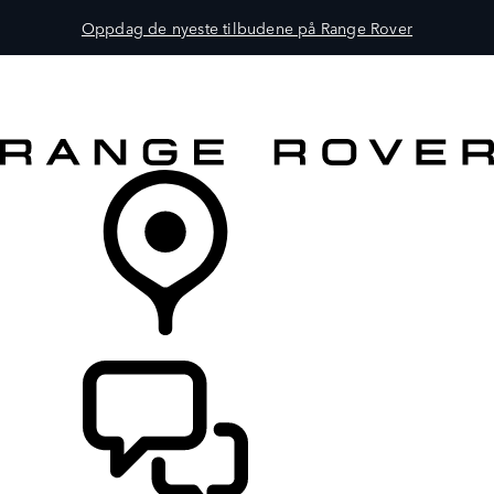
Oppdag de nyeste tilbudene på Range Rover
MODELLER
EIERSKAP
UTFORSK
KJØP
FINN EN FORHANDLER