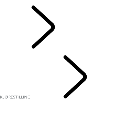
ELEKTROSTATISK LYD
UTFORSK LAND
ROVER
KJØRESTILLING
RANGE ROVER KAPITLER