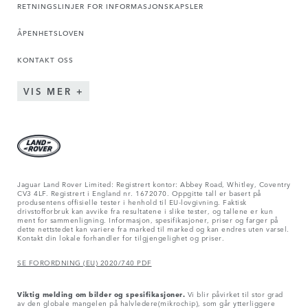
RETNINGSLINJER FOR INFORMASJONSKAPSLER
ÅPENHETSLOVEN
KONTAKT OSS
VIS MER
Jaguar Land Rover Limited: Registrert kontor: Abbey Road, Whitley, Coventry
CV3 4LF. Registrert i England nr. 1672070. Oppgitte tall er basert på
produsentens offisielle tester i henhold til EU-lovgivning. Faktisk
drivstofforbruk kan avvike fra resultatene i slike tester, og tallene er kun
ment for sammenligning. Informasjon, spesifikasjoner, priser og farger på
dette nettstedet kan variere fra marked til marked og kan endres uten varsel.
Kontakt din lokale forhandler for tilgjengelighet og priser.
SE FORORDNING (EU) 2020/740 PDF
Viktig melding om bilder og spesifikasjoner.
Vi blir påvirket til stor grad
av den globale mangelen på halvledere(mikrochip), som går ytterliggere