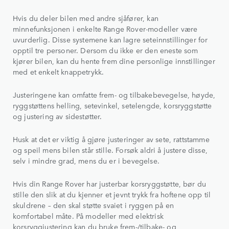
Hvis du deler bilen med andre sjåfører, kan
minnefunksjonen i enkelte Range Rover‑modeller være
uvurderlig. Disse systemene kan lagre seteinnstillinger for
opptil tre personer. Dersom du ikke er den eneste som
kjører bilen, kan du hente frem dine personlige innstillinger
med et enkelt knappetrykk.
Justeringene kan omfatte frem- og tilbakebevegelse, høyde,
ryggstøttens helling, setevinkel, setelengde, korsryggstøtte
og justering av sidestøtter.
Husk at det er viktig å gjøre justeringer av sete, rattstamme
og speil mens bilen står stille. Forsøk aldri å justere disse,
selv i mindre grad, mens du er i bevegelse.
Hvis din Range Rover har justerbar korsryggstøtte, bør du
stille den slik at du kjenner et jevnt trykk fra hoftene opp til
skuldrene – den skal støtte svaiet i ryggen på en
komfortabel måte. På modeller med elektrisk
korsryggjustering kan du bruke frem‑/tilbake‑ og