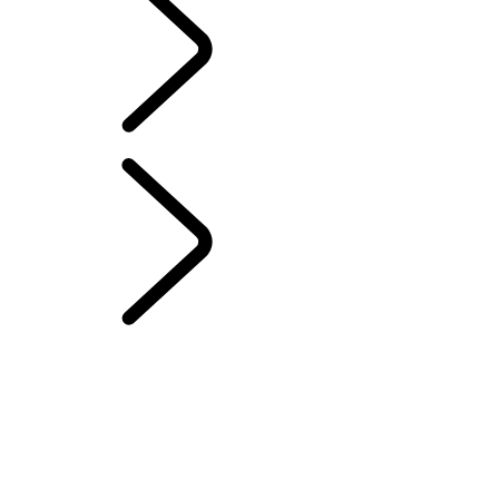
Norwegian (Nynorsk)
RANGE ROVER KAPITLER
...
KJØRESTILLING
OVERSIKT
HISTORIEN OM RANGE ROVER
Range Rover House
WIMBLEDON
TAILGATE EVENT SUITE
MERIDIAN SOUND SYSTEM
KJØRESTILLING
London-utgaver