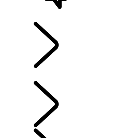
STØTTE OG CHAT
UTFORSK LAND ROVER
...
RANGE ROVER
KAPITLER
RANGE ROVER KAPITLER