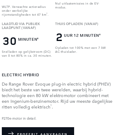
Nul uitlaatemissies in de EV-
WLTP. Verwachte actieradius
modus.
onder werkelijke
rijomstandigheden tot 47 km
†
.
LAADTIJD VIA PUBLIEK
THUIS OPLADEN (VANAF)
LAADPUNT (VANAF)
2
UUR 12 MINUTEN
‡
30
MINUTEN
‡
Opladen tot 100% met een 7 kW
Snelladen op gelijkstroom (DC)
AC-thuislader.
van 0 tot 80% in ca. 30 minuten.
ELECTRIC HYBRID
De Range Rover Evoque plug-in electric hybrid (PHEV)
biedt het beste van twee werelden, waarbij hybrid-
technologie een 80 kW elektromotor combineert met
een Ingenium-benzinemotor. Rijd uw meeste dagelijkse
1
ritten volledig elektrisch
.
P270e-motor in detail.
PROEFRIT AANVRAGEN​