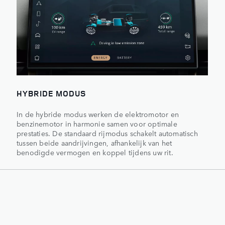
HYBRIDE MODUS
In de hybride modus werken de elektromotor en
benzinemotor in harmonie samen voor optimale
prestaties. De standaard rijmodus schakelt automatisch
tussen beide aandrijvingen, afhankelijk van het
benodigde vermogen en koppel tijdens uw rit.