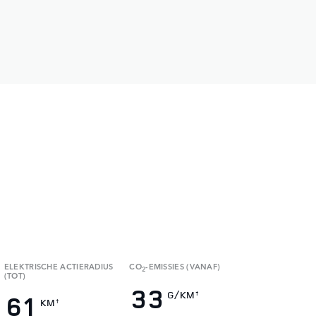
ELEKTRISCHE ACTIERADIUS
CO
-EMISSIES (VANAF)
2
(TOT)
33
61
G/KM
†
KM
†