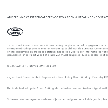
ANDERE MARKT KIEZEN
CAREERS
VOORWAARDEN & BEPALINGEN
CONTAC
Jaguar Land Rover is krachtens EU-wetgeving verplicht bepaalde gegevens te ver
energieverbruiksgegevens moeten worden gedeeld met de Europese Commissie a
energiegegevens en afgelegde afstand. Raadpleeg voor meer informatie de ver
garanderen, moet u dit vóór het einde van maart aangeven. Neem
contact met o
© JAGUAR LAND ROVER LIMITED 2026
Jaguar Land Rover Limited: Registered office: Abbey Road, Whitley, Coventry C
Het is de bedoeling dat Smart Setting als onderdeel van een toekomstige draadl
Softwareontwikkelingen en -releases zijn onderhevig aan verschuivingen in pla