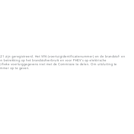
1 zijn geregistreerd. Het VIN (voertuigidentificatienummer) en de brandstof- en
etrekking op het brandstofverbruik en voor PHEV's op elektrische
ifieke voertuiggegevens niet met de Commissie te delen. Om uitsluiting te
nummer op te geven.