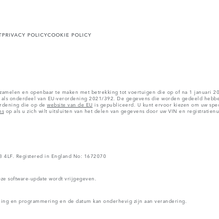
T
PRIVACY POLICY
COOKIE POLICY
zamelen en openbaar te maken met betrekking tot voertuigen die op of na 1 januari 202
ls onderdeel van EU-verordening 2021/392. De gegevens die worden gedeeld hebben b
ordening die op de
website van de EU
is gepubliceerd. U kunt ervoor kiezen om uw spec
ns
op als u zich wilt uitsluiten van het delen van gegevens door uw VIN en registratie
V3 4LF. Registered in England No: 1672070
oze software-update wordt vrijgegeven.
nning en programmering en de datum kan onderhevig zijn aan verandering.