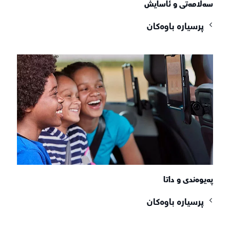
سەلامەتی و ئاسایش
پرسیارە باوەکان
پەیوەندی و داتا
پرسیارە باوەکان