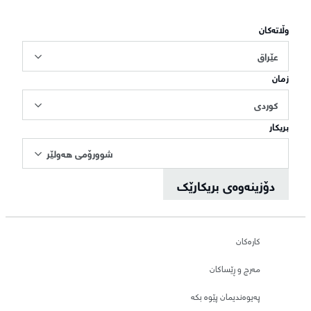
وڵاتەکان
عێراق
زمان
کوردی
بریکار
شوورۆمی هەولێر
دۆزینەوەی بریکارێک
کارەکان
مەرج و ڕێساکان
پەیوەندیمان پێوە بکە