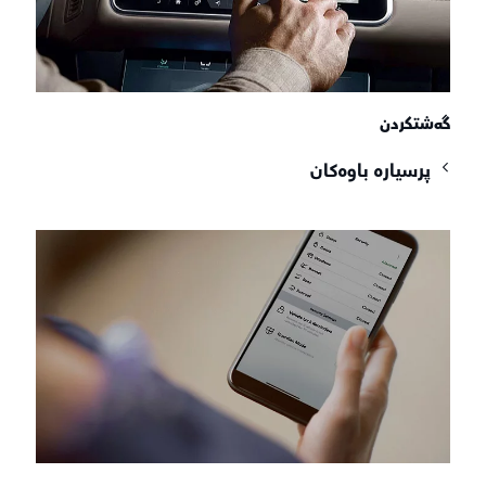
گەشتکردن
پرسیارە باوەکان