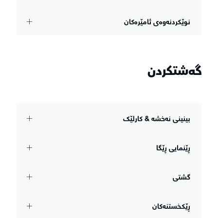
نوێکردنەوەی ئامێرەکان
گەشتکردن
بینینی نەخشە & کارلێک
ڕێنمایی ڕێگا
گشتی
ڕێکخستنەکان