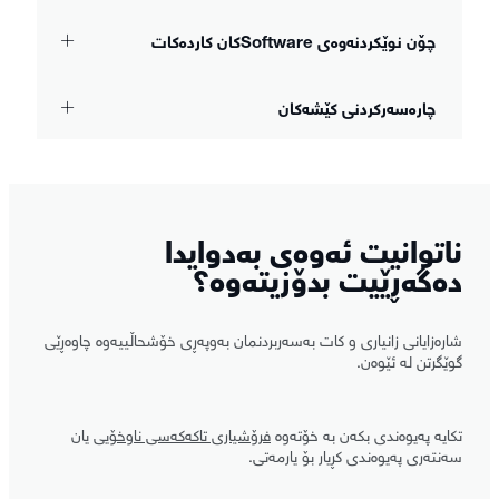
چۆن نوێکردنەوەی Softwareکان کاردەکات
چارەسەرکردنی کێشەکان
ناتوانیت ئەوەی بەدوایدا
دەگەڕێیت بدۆزیتەوە؟
شارەزایانی زانیاری و کات بەسەربردنمان بەوپەڕی خۆشحاڵییەوە چاوەڕێی
گوێگرتن لە ئێوەن.
تکایە پەیوەندی بکەن بە خۆتەوە
فرۆشیاری تاکەکەسی ناوخۆیی
یان
سەنتەری پەیوەندی کڕیار بۆ یارمەتی.