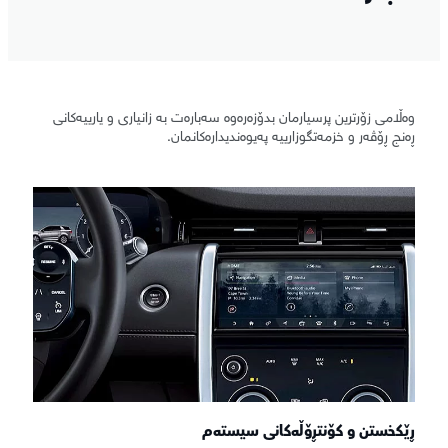
وەڵامی زۆرترین پرسیارمان بدۆزەرەوە سەبارەت بە زانیاری و یارییەکانی
ڕەنج ڕۆڤەر و خزمەتگوزارییە پەیوەندیدارەکانمان.
ڕێکخستن و کۆنتڕۆڵەکانی سیستەم