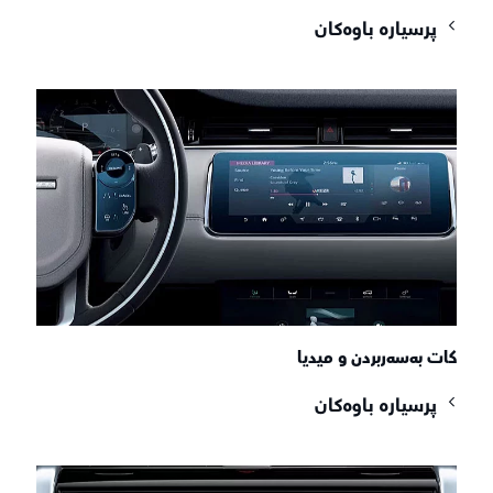
پرسیارە باوەکان
کات بەسەربردن و میدیا
پرسیارە باوەکان