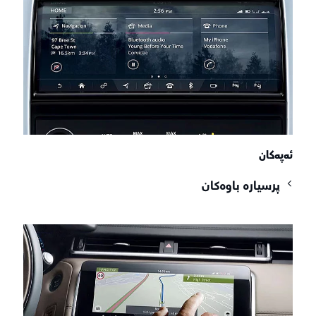
ئەپەکان
پرسیارە باوەکان