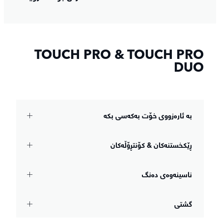
TOUCH PRO & TOUCH PRO
DUO
بە ئارەزووی خۆت بەکەسی بکە
ڕێکخستنەکان & کۆنتڕۆڵەکان
ناسینەوەی دەنگ
گشتی