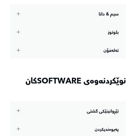
سیم & داتا
بلوتوز
تەلەفۆن
نوێکردنەوەی SOFTWAREکان
تێڕوانینێکی گشتی
پەیوەندیکردن