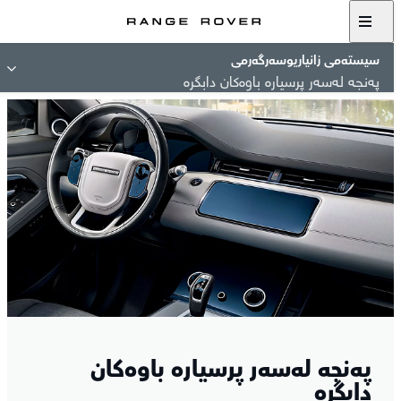
سیستەمی زانیاریوسەرگەرمی
پەنجە لەسەر پرسیارە باوەکان دابگرە
پەنجە لەسەر پرسیارە باوەکان
دابگرە