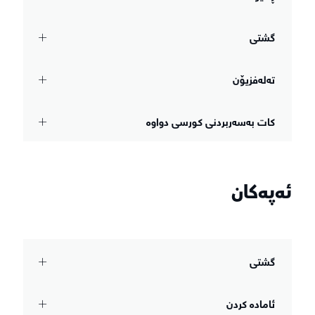
گشتی
تەلەفزیۆن
کات بەسەربردنی کورسی دواوە
ئەپەکان
گشتی
ئامادە کردن