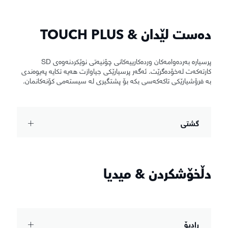
دەست لێدان & TOUCH PLUS
پرسیارە بەردەوامەکان وردەکارییەکانی چۆنیەتی نوێکردنەوەی SD
کارتەکەت لەخۆدەگرێت. ئەگەر پرسیارێکی جیاوازت هەیە تکایە پەیوەندی
بە فرۆشیارێکی تاکەکەسی بکە بۆ پشتگیری لە سیستەمی کۆنەکانمان.
گشتی
دڵخۆشکردن & میدیا
ڕادیۆ