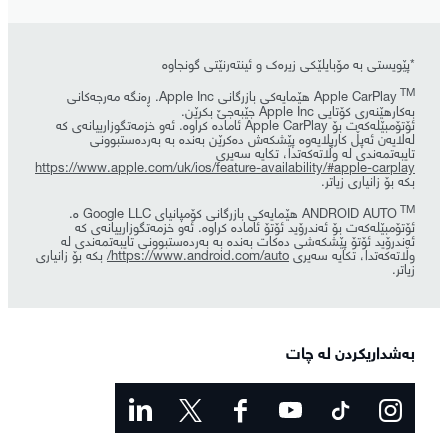
*پێویستی بە مۆبایلێکی زیرەک و ئینتەرنێتی گونجاوە
TM
Apple CarPlay
هێمایەکی بازرگانی Apple Inc. ڕەنگە مەرجەکانی
بەکارهێنەری کۆتایی Apple Inc جێبەجێ بکرێن.
ئۆتۆمبێلەکەت بۆ Apple CarPlay ئامادە کراوە. ئەو خزمەتگوزارییانەی کە
لەلایەن ئەپڵ کارپلایەوە پێشکەش دەکرێن بەندە بە بەردەستبوونی
تایبەتمەندی لە وڵاتەکەتدا، تکایە سەیری
https://www.apple.com/uk/ios/feature-availability/#apple-carplay
بکە بۆ زانیاری زیاتر.
TM
ANDROID AUTO
هێمایەکی بازرگانی کۆمپانیای Google LLC ە.
ئۆتۆمبێلەکەت بۆ ئەندرۆید ئۆتۆ ئامادە کراوە. ئەو خزمەتگوزارییانەی کە
ئەندرۆید ئۆتۆ پێشکەشی دەکات بەندە بە بەردەستبوونی تایبەتمەندی لە
وڵاتەکەتدا، تکایە سەیری
https://www.android.com/auto/
بکە بۆ زانیاری
زیاتر.
بەشداریکردن لە چات