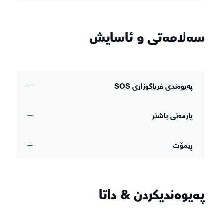
سەلامەتی و ئاسایش
پەیوەندی فریاگوزاری SOS
یارمەتی باشتر
ڕیمۆت
پەیوەندیکردن & داتا