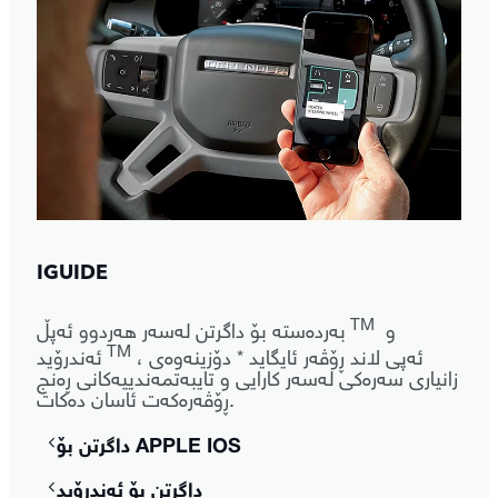
IGUIDE
TM
و
بەردەستە بۆ داگرتن لەسەر هەردوو ئەپڵ
TM
، ئەپی لاند ڕۆڤەر ئایگاید * دۆزینەوەی
ئەندرۆید
زانیاری سەرەکی لەسەر کارایی و تایبەتمەندییەکانی ڕەنج
ڕۆڤەرەکەت ئاسان دەکات.
داگرتن بۆ APPLE IOS
داگرتن بۆ ئەندرۆید