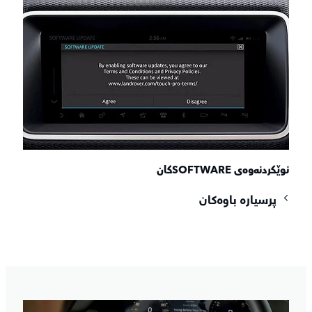
نوێکردنەوەی SOFTWAREکان
پرسیارە باوەکان