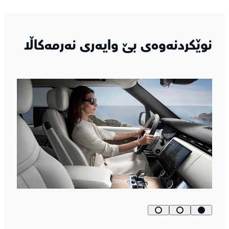
نوێکردنەوەی بێ وایەری نەرمەکاڵا