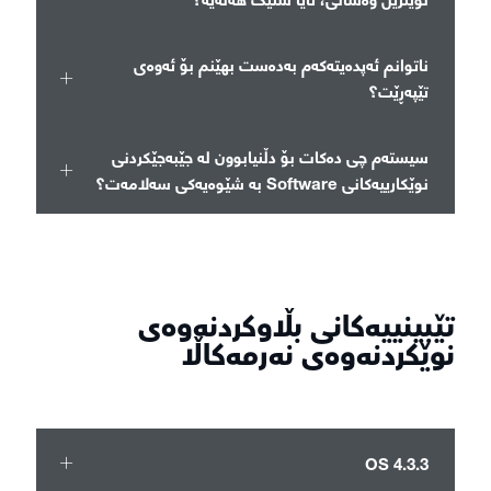
ناتوانم ئەپدەیتەکەم بەدەست بهێنم بۆ ئەوەی
تێپەڕێت؟
سیستەم چی دەکات بۆ دڵنیابوون لە جێبەجێکردنی
نوێکارییەکانی Software بە شێوەیەکی سەلامەت؟
تێبینییەکانی بڵاوکردنەوەی
نوێکردنەوەی نەرمەکاڵا
OS 4.3.3