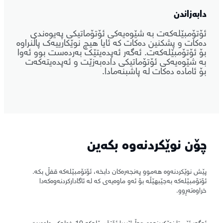
دابەزاندن
ئۆتۆمبێلەکەت بە شێوەیەکی ئۆتۆماتیکی پەیوەندی
دەکات و پشکنین دەکات کە ئایا هیچ نوێکارییەک پاڵنراوە
بۆ ئۆتۆمبێلەکەت. ئەگەر ئەپدەیتێک بەردەست بوو ئەوا
بە شێوەیەکی ئۆتۆماتیکی دادەبەزێت و ئەپدەیتەکەت
بۆ ئامادە دەکات لە پاشبنەمادا.
چۆن نوێکردنەوە بکەین
پێش نوێکردنەوە هەموو پەنجەرەکان دابخە، ئۆتۆمبێلەکە قفڵ بکە.
ئۆتۆمبێلەکە بەجێبهێڵە بۆ ئەو ماوەیەی کە لە ئاگادارکردنەوەکەدا
خراوەتەڕوو.
ئەگەر ئێستا نوێکردنەوە هەڵبژێردرا ئۆتۆمبێلەکە 10 خولەک چاوەڕێ