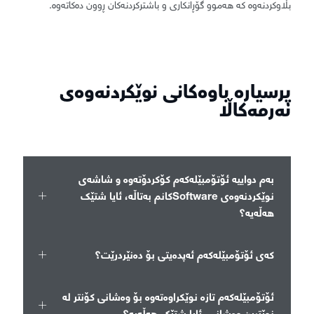
بڵاوکردنەوە کە هەموو گۆڕانکاری و باشترکردنەکان ڕوون دەکاتەوە.
پرسیارە باوەکانی نوێکردنەوەی
نەرمەکاڵا
بەم دواییە ئۆتۆمبێلەکەم کۆکردۆتەوە و شاشەی
نوێکردنەوەی Softwareکانم بەتاڵە، ئایا شتێک
هەڵەیە؟
کەی ئۆتۆمبێلەکەم ئەپدەیتی بۆ دەنێردرێت؟
ئۆتۆمبێلەکەم تازە نوێکراوەتەوە بۆ وەشانی کۆنتر لە
نوێترین وەشانی، ئایا شتێک هەڵەیە؟