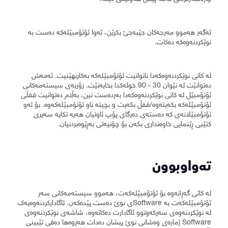
ئەگەر هەموو مەرجەکان جێبەجێ بکرێن، ئەوا ئۆتۆمبێلەکە دەست بە
نوێکردنەوەکە دەکات.
لە کاتی نوێکردنەوەکەدا ناتوانیت ئۆتۆمبێلەکە بەکاربهێنیت. ئەمەش
دەتوانێت لە نێوان 30 - 90 خولەکدا بخایەنێت. زۆربەی سیستەمەکانی
ئۆتۆمبێل لە کاتی نوێکردنەوەکەدا بەردەست نین، بەڵام دەتوانیت قفڵی
ئۆتۆمبێلەکە بکەیتەوە/قفڵ بکەیت و بچیتە ناو ئۆتۆمبێلەکەوە. بۆ ئەو
ئۆتۆمبێلانەی کە دەستەی دەرگای پۆپ ئاوتیان هەیە تکایە سەیری
کتێبی ڕێنمایی خاوەنداری بکەن بۆ چۆنیەتی بەڕێوەبردنیان.
تەواوبوون
لە کاتی گەڕانەوە بۆ ئۆتۆمبێلەکەت، هەموو سیستەمەکانی سەر
ئۆتۆمبێلەکەت بە Softwareی نوێ دەست پێدەکەن. ئاگادارکردنەوەیەک
لە نوێکردنەوەی سەرکەوتوو ئاگادارت دەکاتەوە، شاشەی نوێکردنەوەی
Software ژمارەی وەشانی نوێ پیشان دەدات هەروەها دەقی تێبینی