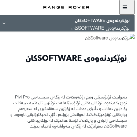
نوێکردنەوەی SOFTWAREکان
نوێکردنەوەی SOFTWAREکان
نوێکردنەوەی SOFTWAREکان
دەتوانیت ئۆتۆمبێلی ڕەنج ڕۆڤەرەکەت لە ڕێگەی سیستەمی Pivi Pro
نوێ بکەیتەوە. نوێکارییەکانی ئۆتۆمبێلەکەت نوێترین تایبەتمەندییەکانت
بۆ دابین دەکات و دڵنیای دەدات لە زۆرترین سەقامگیری لە سەرجەم
بوارەکانی ئۆتۆمبێلەکەتدا، لەوانەش بزوێنەر، گێڕ، ئەلیکترۆنیاتی ناوەوە، و
سیستەمی زانیاری و یاریکردن. ئێستا هەندێک لە نوێکارییەکانی
Softwareکان دەتوانرێت لە ڕێگەی هەواشەوە ئەنجام بدرێت.