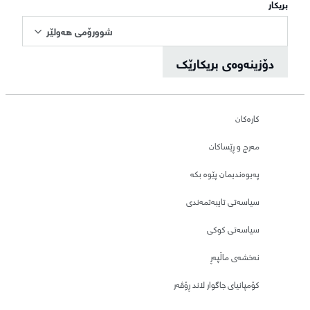
بریکار
شوورۆمی هەولێر
دۆزینەوەی بریکارێک
کارەکان
مەرج و ڕێساکان
پەیوەندیمان پێوە بکە
سیاسەتی تایبەتمەندی
سیاسەتی کوکی
نەخشەی ماڵپەڕ
کۆمپانیای جاگوار لاند ڕۆڤەر