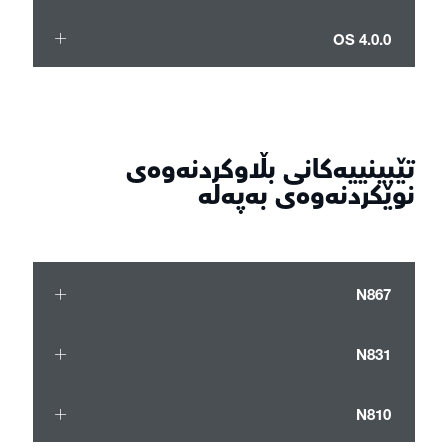
OS 4.0.0
تێبینییەکانی بڵاوکردنەوەی
نوێکردنەوەی بەپەلە
N867
N831
N810