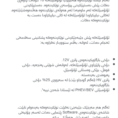
دەکات پێش دەستپێکردنی پرۆسەی نوێکردنەوە. دەستپێکردنی
ئۆتۆمبێلەکە لەم ماوەیەدا ئەم هەوڵەی نوێکردنەوە هەڵدەوەشێنێتەوە.
لەکاتی دیاریکراودا ئۆتۆمبێلەکە لە کاتی دیاریکراودا دەست بە
نوێکردنەوەکە دەکات.
ئۆتۆمبێلەکە پێش جێبەجێکردنی نوێکردنەوەکە پشکنینی سەلامەتی
ئەنجام دەدات، لەوانە، بەڵام سنووردار نەکراوە بە:
دۆخی بارگاویکردنەوەی پاتری 12V.
دۆخی پارێزراوی ئۆتۆمبێلەکە، لەوانەش شوێنی پەنجەرە، دۆخی
قوفڵ، برێکی وەستانی ئۆتۆمبێل.
پەیوەندی بەردەستە.
پاتری HV (ئەگەر گونجاو بێت) لە سەرووی 25% دۆخی
بارگاویکردنەوە.
ئۆتۆمبێلی PHEV/BEV لە ئێستادا شەحن نییە*.
ئەگەر هەر مەرجێک جێبەجێ نەکرێت نوێکردنەوەکە بەردەوام نابێت.
شاشەی نوێکردنەوەی Software ڕێنمایی دەدات لەسەر چۆنیەتی
چارەسەرکردنی ئەمە پێش هەوڵێکی دیکە.