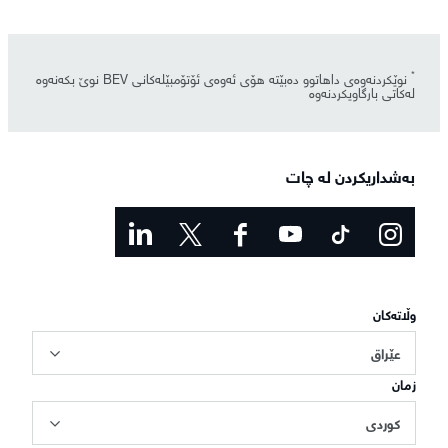
*
نوێکردنەوەی داهاتوو دەبێتە هۆی ئەوەی ئۆتۆمبێلەکانی BEV نوێ بکەنەوە
لەکاتی بارگاویکردنەوە
بەشداریکردن لە چات
وڵاتەکان
عێراق
زمان
کوردی