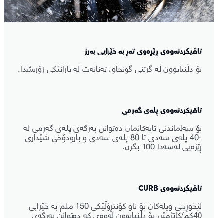
تاقیکردنەوەی ڕێڕەوی تەڕ بە خێرایی بەرز
بۆ دڵنیابوون لە گرتنی گونجاو، تەنانەت لە بارانێکی زۆریشدا.
تاقیکردنەوەی پلەی گەرمی
بۆ سەلماندنی تایەکانمان دەتوانن بەرگەی پلەی گەرمی لە
-40 پلەی سەدی تا 80 پلەی سەدی و بارودۆخی شێداری
ڕێژەیی لەسەدا 100 بگرن.
تاقیکردنەوەی CURB
لێخوڕینی ویلەکان بۆ ناو کۆنتڕۆڵێکی 150 ملم بە خێرایی
40کم/کاتژمێر، بۆ دڵنیابوون لەوەی کە دەتوانن بەرگەی