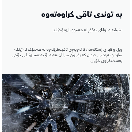
بە توندی تاقی کراوەتەوە
متمانە و توانای نەگۆڕ لە هەموو بارودۆخێکدا.
ویل و تایەی زستانەمان تا ئەوپەڕی تاقیدەکرێنەوە لە هەندێک لە ژینگە
سارد و تەڕەکانی جیهان کە زۆرترین سزایان هەیە بۆ بەدەستهێنانی دۆخی
پەسەندکراوی خۆیان.
2
/
1