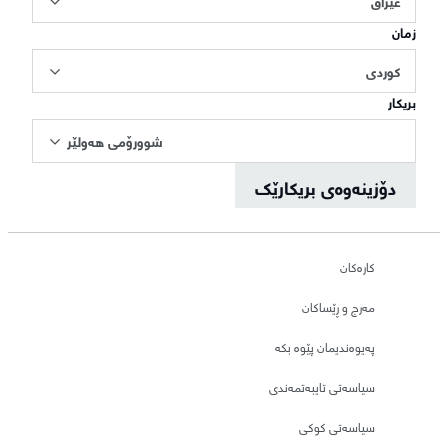
عێراق
زمان
کوردی
بریکار
شوورۆمی هەولێر
دۆزینەوەی بریکارێک
کارەکان
مەرج و ڕێساکان
پەیوەندیمان پێوە بکە
سیاسەتی تایبەتمەندی
سیاسەتی کوکی