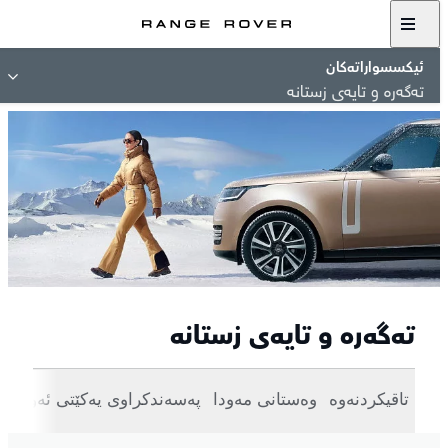
ئیکسسواراتەکان
تەگەرە و تایەی زستانە
تەگەرە و تایەی زستانە
تاقیکردنەوە
وەستانی مەودا
پەسەندکراوی یەکێتی ئەوروپا