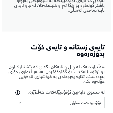
باشتر گونجاوە بۆ ڕێگا تەڕ و خلیسکەکان لە چاو تایەی
تایبەتمەندی ئەسڵی.
تایەی زستانە و تایەی خۆت
بدۆزەرەوە
هەڵبژاردەیەک لە ویل و تایەکان بگەڕێ کە پێشنیار کراون
بۆ ئۆتۆمبێلەکەت. بۆ گفتوگۆکردن لەسەر تەواوی جۆری
بەردەست، تکایە پەیوەندی بە فرۆشیاری ناوخۆیی
خۆتەوە بکە.
لە مینیوی دابەزین ئۆتۆمبێلەکەت هەڵبژێرە.
ئۆتۆمبێلەکەت هەڵبژێرە