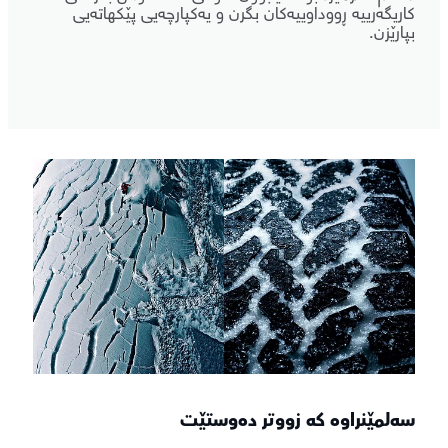
کاریگەرییە ڕووداوییەکان بگرن و یەکپارچەیی پێکهاتەیی
بپارێزن.
سەلمێنراوە کە زووتر دەوستێت