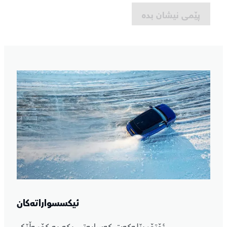
پێمی نیشان بدە
ئیکسسواراتەکان
ئۆتۆمبێلەکەت کەسایەتی بکە بە کۆمەڵێک