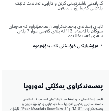
گەیاندنی باشترکردنی گرتن و کارایی، تەنانەت کاتێک
پلەکانی گەرما زۆر دادەبەزن.
تایەی زستانەی پەسەندکراومان سەلمێنراوە کە مەودای
سوکان تا لەسەدا 13* لە پلەی گەرمی خوار 7 پلەی
سەدی کەمدەکاتەوە.
فرۆشیارێکی فرۆشتنی تاک بدۆزەرەوە
پەسەندکراوی یەکێتی ئەوروپا
تایەی زستانەمان دوو نیشانەی کوالیتییان لەسەرە کە لەلایەن
دەسەڵاتدارانی یەکێتی ئەوروپا ستانداردکراون و کۆنترۆڵکراون و
پەسەندکراون – “M+S” و “3-Peak Mountain Snowflake” ئایکۆن