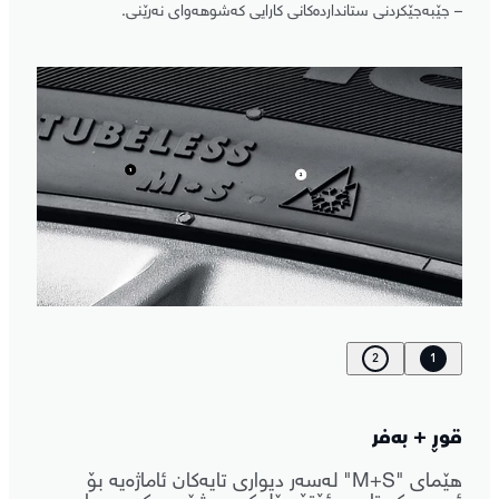
– جێبەجێکردنی ستانداردەکانی کارایی کەشوهەوای نەرێنی.
2
1
قوڕ + بەفر
هێمای "M+S" لەسەر دیواری تایەکان ئاماژەیە بۆ
ئەوەی کە تایەی ئۆتۆمبێلەکە بە شێوەیەکی بەرچاو