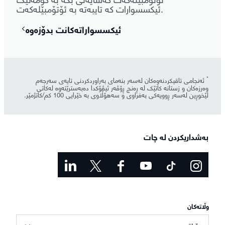
ئیکسسوارات کە تایبەتە بە ئۆتۆمبێلەکەت.
ئیکسسواراتەکانت بدۆزەوە
*
ئەنجامی تاقیکردنەوەکان لەسەر بنەمای بەراوردکردنی تایەی سەرجەم
وەرزەکان و زستانە کاتێک لە ڕەنج ڕۆڤەر ئیڤۆکدا دەبەسترێتەوە لەکاتی
لێخوڕین لەسەر ڕوویەکی بەفراوی و سەهۆڵاوی بە خێرایی 100 کم/کاتژمێر.
بەشداریکردن لە چات
وڵاتەکان