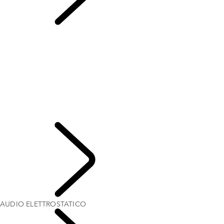
AUDIO
ELETTROSTATICO
Edizioni dedicate a Londra
PANORAMICA
LA STORIA DI RANGE ROVER
Range Rover Sport Challenges
Range Rover House
WIMBLEDON
PORTELLONE EVENT SUITE - EMILY BOOKER
IMPIANTO AUDIO MERIDIAN™ SOUND SYSTEM
AUDIO ELETTROSTATICO
ESPLORA
AUDIO ELETTROSTATICO