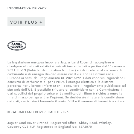
INFORMATIVA PRIVACY
VOIR PLUS
La legislazione europea impone a Jaguar Land Rover di raccogliere e
divulgare alcuni dati relativi ai veicoli immatricolati a partire dal 1° gennaio
2021. Il VIN (Vehicle Identification Number) e i dati relativi al consumo di
carburante e di energia devono essere condivisi con la Commissione
Europea ai sensi del Regolamento UE 2021/392. I dati condivisi riguardano il
consumo di carburante e, per i PHEV, l'energia elettrica e la distanza
percorsa. Per ulteriori informazioni, consultare il regolamento pubblicato sul
sito web dell'UE. È possibile rifiutare di condividere con la Commissione i
dati specifici del proprio veicolo. La notifica del rifiuto è richiesta entro la
fine di marzo per garantire l'opt-out. Se desiderate rifiutare la condivisione
dei dati, contattateci fornendo il vostro VIN e il numero di immatricolazione.
© JAGUAR LAND ROVER LIMITED 2026
Jaguar Land Rover Limited: Registered office: Abbey Road, Whitley,
Coventry CV3 4LF. Registered in England No: 1672070