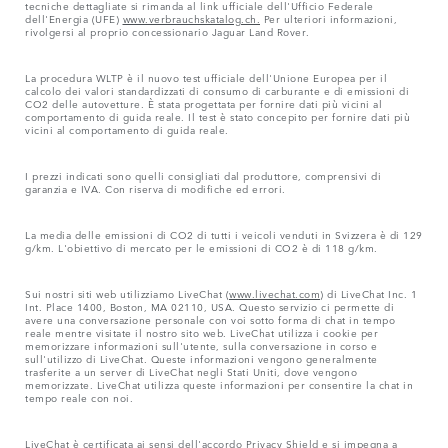
tecniche dettagliate si rimanda al link ufficiale dell'Ufficio Federale
dell'Energia (UFE)
www.verbrauchskatalog.ch.
Per ulteriori informazioni,
rivolgersi al proprio concessionario Jaguar Land Rover.
La procedura WLTP è il nuovo test ufficiale dell'Unione Europea per il
calcolo dei valori standardizzati di consumo di carburante e di emissioni di
CO2 delle autovetture. È stata progettata per fornire dati più vicini al
comportamento di guida reale. Il test è stato concepito per fornire dati più
vicini al comportamento di guida reale.
I prezzi indicati sono quelli consigliati dal produttore, comprensivi di
garanzia e IVA. Con riserva di modifiche ed errori.
La media delle emissioni di CO2 di tutti i veicoli venduti in Svizzera è di 129
g/km. L'obiettivo di mercato per le emissioni di CO2 è di 118 g/km.
Sui nostri siti web utilizziamo LiveChat (
www.livechat.com
) di LiveChat Inc. 1
Int. Place 1400, Boston, MA 02110, USA. Questo servizio ci permette di
avere una conversazione personale con voi sotto forma di chat in tempo
reale mentre visitate il nostro sito web. LiveChat utilizza i cookie per
memorizzare informazioni sull'utente, sulla conversazione in corso e
sull'utilizzo di LiveChat. Queste informazioni vengono generalmente
trasferite a un server di LiveChat negli Stati Uniti, dove vengono
memorizzate. LiveChat utilizza queste informazioni per consentire la chat in
tempo reale con noi.
LiveChat è certificata ai sensi dell'accordo Privacy Shield e si impegna a