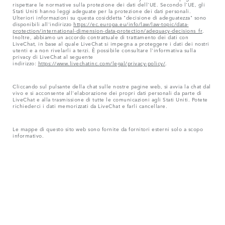
rispettare le normative sulla protezione dei dati dell'UE. Secondo l'UE, gli
Stati Uniti hanno leggi adeguate per la protezione dei dati personali.
Ulteriori informazioni su questa cosiddetta "decisione di adeguatezza" sono
disponibili all'indirizzo
https://ec.europa.eu/info/law/law-topic/data-
protection/international-dimension-data-protection/adequacy-decisions_fr
.
Inoltre, abbiamo un accordo contrattuale di trattamento dei dati con
LiveChat, in base al quale LiveChat si impegna a proteggere i dati dei nostri
utenti e a non rivelarli a terzi. È possibile consultare l'informativa sulla
privacy di LiveChat al seguente
indirizzo:
https://www.livechatinc.com/legal/privacy-policy/
.
Cliccando sul pulsante della chat sulle nostre pagine web, si avvia la chat dal
vivo e si acconsente all'elaborazione dei propri dati personali da parte di
LiveChat e alla trasmissione di tutte le comunicazioni agli Stati Uniti. Potete
richiederci i dati memorizzati da LiveChat e farli cancellare.
Le mappe di questo sito web sono fornite da fornitori esterni solo a scopo
informativo.