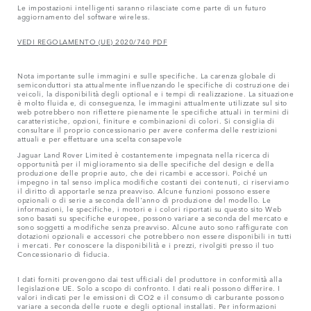
Le impostazioni intelligenti saranno rilasciate come parte di un futuro
aggiornamento del software wireless.
VEDI REGOLAMENTO (UE) 2020/740 PDF
Nota importante sulle immagini e sulle specifiche. La carenza globale di
semiconduttori sta attualmente influenzando le specifiche di costruzione dei
veicoli, la disponibilità degli optional e i tempi di realizzazione. La situazione
è molto fluida e, di conseguenza, le immagini attualmente utilizzate sul sito
web potrebbero non riflettere pienamente le specifiche attuali in termini di
caratteristiche, opzioni, finiture e combinazioni di colori. Si consiglia di
consultare il proprio concessionario per avere conferma delle restrizioni
attuali e per effettuare una scelta consapevole
Jaguar Land Rover Limited è costantemente impegnata nella ricerca di
opportunità per il miglioramento sia delle specifiche del design e della
produzione delle proprie auto, che dei ricambi e accessori. Poiché un
impegno in tal senso implica modifiche costanti dei contenuti, ci riserviamo
il diritto di apportarle senza preavviso. Alcune funzioni possono essere
opzionali o di serie a seconda dell'anno di produzione del modello. Le
informazioni, le specifiche, i motori e i colori riportati su questo sito Web
sono basati su specifiche europee, possono variare a seconda del mercato e
sono soggetti a modifiche senza preavviso. Alcune auto sono raffigurate con
dotazioni opzionali e accessori che potrebbero non essere disponibili in tutti
i mercati. Per conoscere la disponibilità e i prezzi, rivolgiti presso il tuo
Concessionario di fiducia.
I dati forniti provengono dai test ufficiali del produttore in conformità alla
legislazione UE. Solo a scopo di confronto. I dati reali possono differire. I
valori indicati per le emissioni di CO2 e il consumo di carburante possono
variare a seconda delle ruote e degli optional installati. Per informazioni