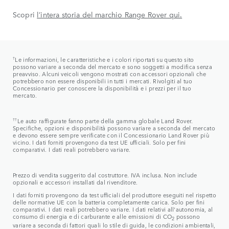
Scopri
l’intera storia del marchio Range Rover qui.
†
Le informazioni, le caratteristiche e i colori riportati su questo sito
possono variare a seconda del mercato e sono soggetti a modifica senza
preavviso. Alcuni veicoli vengono mostrati con accessori opzionali che
potrebbero non essere disponibili in tutti i mercati. Rivolgiti al tuo
Concessionario per conoscere la disponibilità e i prezzi per il tuo
mercato.
††
Le auto raffigurate fanno parte della gamma globale Land Rover.
Specifiche, opzioni e disponibilità possono variare a seconda del mercato
e devono essere sempre verificate con il Concessionario Land Rover più
vicino. I dati forniti provengono da test UE ufficiali. Solo per fini
comparativi. I dati reali potrebbero variare.
Prezzo di vendita suggerito dal costruttore. IVA inclusa. Non include
opzionali e accessori installati dal rivenditore.
I dati forniti provengono da test ufficiali del produttore eseguiti nel rispetto
delle normative UE con la batteria completamente carica. Solo per fini
comparativi. I dati reali potrebbero variare. I dati relativi all'autonomia, al
consumo di energia e di carburante e alle emissioni di CO
possono
2
variare a seconda di fattori quali lo stile di guida, le condizioni ambientali,