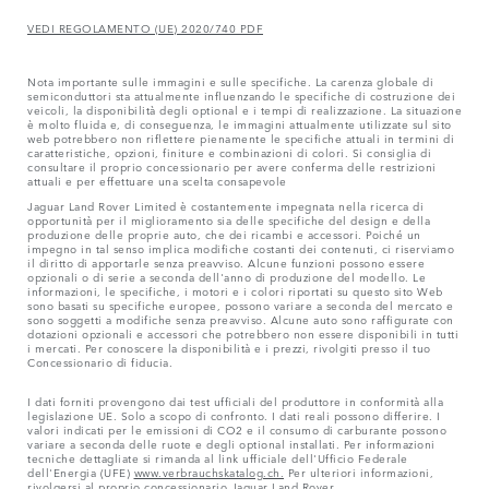
VEDI REGOLAMENTO (UE) 2020/740 PDF
Nota importante sulle immagini e sulle specifiche. La carenza globale di
semiconduttori sta attualmente influenzando le specifiche di costruzione dei
veicoli, la disponibilità degli optional e i tempi di realizzazione. La situazione
è molto fluida e, di conseguenza, le immagini attualmente utilizzate sul sito
web potrebbero non riflettere pienamente le specifiche attuali in termini di
caratteristiche, opzioni, finiture e combinazioni di colori. Si consiglia di
consultare il proprio concessionario per avere conferma delle restrizioni
attuali e per effettuare una scelta consapevole
Jaguar Land Rover Limited è costantemente impegnata nella ricerca di
opportunità per il miglioramento sia delle specifiche del design e della
produzione delle proprie auto, che dei ricambi e accessori. Poiché un
impegno in tal senso implica modifiche costanti dei contenuti, ci riserviamo
il diritto di apportarle senza preavviso. Alcune funzioni possono essere
opzionali o di serie a seconda dell'anno di produzione del modello. Le
informazioni, le specifiche, i motori e i colori riportati su questo sito Web
sono basati su specifiche europee, possono variare a seconda del mercato e
sono soggetti a modifiche senza preavviso. Alcune auto sono raffigurate con
dotazioni opzionali e accessori che potrebbero non essere disponibili in tutti
i mercati. Per conoscere la disponibilità e i prezzi, rivolgiti presso il tuo
Concessionario di fiducia.
I dati forniti provengono dai test ufficiali del produttore in conformità alla
legislazione UE. Solo a scopo di confronto. I dati reali possono differire. I
valori indicati per le emissioni di CO2 e il consumo di carburante possono
variare a seconda delle ruote e degli optional installati. Per informazioni
tecniche dettagliate si rimanda al link ufficiale dell'Ufficio Federale
dell'Energia (UFE)
www.verbrauchskatalog.ch.
Per ulteriori informazioni,
rivolgersi al proprio concessionario Jaguar Land Rover.