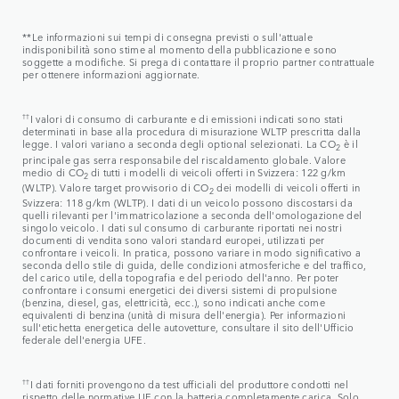
**Le informazioni sui tempi di consegna previsti o sull'attuale
indisponibilità sono stime al momento della pubblicazione e sono
soggette a modifiche. Si prega di contattare il proprio partner contrattuale
per ottenere informazioni aggiornate.
††
I valori di consumo di carburante e di emissioni indicati sono stati
determinati in base alla procedura di misurazione WLTP prescritta dalla
legge. I valori variano a seconda degli optional selezionati. La CO
è il
2
principale gas serra responsabile del riscaldamento globale. Valore
medio di CO
di tutti i modelli di veicoli offerti in Svizzera: 122 g/km
2
(WLTP). Valore target provvisorio di CO
dei modelli di veicoli offerti in
2
Svizzera: 118 g/km (WLTP). I dati di un veicolo possono discostarsi da
quelli rilevanti per l'immatricolazione a seconda dell'omologazione del
singolo veicolo. I dati sul consumo di carburante riportati nei nostri
documenti di vendita sono valori standard europei, utilizzati per
confrontare i veicoli. In pratica, possono variare in modo significativo a
seconda dello stile di guida, delle condizioni atmosferiche e del traffico,
del carico utile, della topografia e del periodo dell'anno. Per poter
confrontare i consumi energetici dei diversi sistemi di propulsione
(benzina, diesel, gas, elettricità, ecc.), sono indicati anche come
equivalenti di benzina (unità di misura dell'energia). Per informazioni
sull'etichetta energetica delle autovetture, consultare il sito dell'Ufficio
federale dell'energia UFE.
††
I dati forniti provengono da test ufficiali del produttore condotti nel
rispetto delle normative UE con la batteria completamente carica. Solo