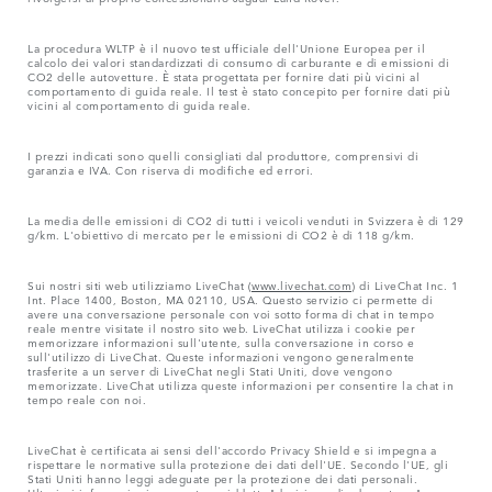
La procedura WLTP è il nuovo test ufficiale dell'Unione Europea per il
calcolo dei valori standardizzati di consumo di carburante e di emissioni di
CO2 delle autovetture. È stata progettata per fornire dati più vicini al
comportamento di guida reale. Il test è stato concepito per fornire dati più
vicini al comportamento di guida reale.
I prezzi indicati sono quelli consigliati dal produttore, comprensivi di
garanzia e IVA. Con riserva di modifiche ed errori.
La media delle emissioni di CO2 di tutti i veicoli venduti in Svizzera è di 129
g/km. L'obiettivo di mercato per le emissioni di CO2 è di 118 g/km.
Sui nostri siti web utilizziamo LiveChat (
www.livechat.com
) di LiveChat Inc. 1
Int. Place 1400, Boston, MA 02110, USA. Questo servizio ci permette di
avere una conversazione personale con voi sotto forma di chat in tempo
reale mentre visitate il nostro sito web. LiveChat utilizza i cookie per
memorizzare informazioni sull'utente, sulla conversazione in corso e
sull'utilizzo di LiveChat. Queste informazioni vengono generalmente
trasferite a un server di LiveChat negli Stati Uniti, dove vengono
memorizzate. LiveChat utilizza queste informazioni per consentire la chat in
tempo reale con noi.
LiveChat è certificata ai sensi dell'accordo Privacy Shield e si impegna a
rispettare le normative sulla protezione dei dati dell'UE. Secondo l'UE, gli
Stati Uniti hanno leggi adeguate per la protezione dei dati personali.