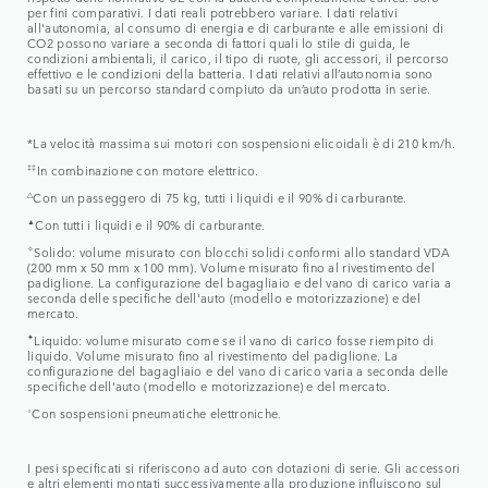
per fini comparativi. I dati reali potrebbero variare. I dati relativi
all'autonomia, al consumo di energia e di carburante e alle emissioni di
CO2 possono variare a seconda di fattori quali lo stile di guida, le
condizioni ambientali, il carico, il tipo di ruote, gli accessori, il percorso
effettivo e le condizioni della batteria. I dati relativi all’autonomia sono
basati su un percorso standard compiuto da un’auto prodotta in serie.
*La velocità massima sui motori con sospensioni elicoidali è di 210 km/h.
‡‡
In combinazione con motore elettrico.
△
Con un passeggero di 75 kg, tutti i liquidi e il 90% di carburante.
▲
Con tutti i liquidi e il 90% di carburante.
✧
Solido: volume misurato con blocchi solidi conformi allo standard VDA
(200 mm x 50 mm x 100 mm). Volume misurato fino al rivestimento del
padiglione. La configurazione del bagagliaio e del vano di carico varia a
seconda delle specifiche dell'auto (modello e motorizzazione) e del
mercato.
✦
Liquido: volume misurato come se il vano di carico fosse riempito di
liquido. Volume misurato fino al rivestimento del padiglione. La
configurazione del bagagliaio e del vano di carico varia a seconda delle
specifiche dell'auto (modello e motorizzazione) e del mercato.
⬨
Con sospensioni pneumatiche elettroniche.
I pesi specificati si riferiscono ad auto con dotazioni di serie. Gli accessori
e altri elementi montati successivamente alla produzione influiscono sul