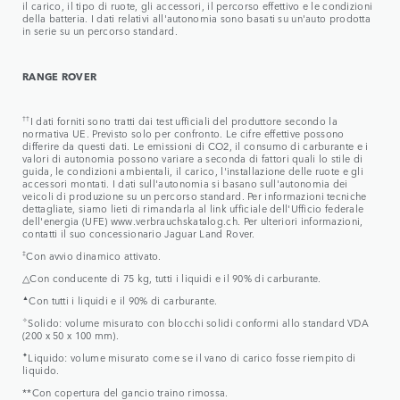
il carico, il tipo di ruote, gli accessori, il percorso effettivo e le condizioni
della batteria. I dati relativi all'autonomia sono basati su un'auto prodotta
in serie su un percorso standard.
RANGE ROVER
††
I dati forniti sono tratti dai test ufficiali del produttore secondo la
normativa UE. Previsto solo per confronto. Le cifre effettive possono
differire da questi dati. Le emissioni di CO2, il consumo di carburante e i
valori di autonomia possono variare a seconda di fattori quali lo stile di
guida, le condizioni ambientali, il carico, l'installazione delle ruote e gli
accessori montati. I dati sull'autonomia si basano sull'autonomia dei
veicoli di produzione su un percorso standard. Per informazioni tecniche
dettagliate, siamo lieti di rimandarla al link ufficiale dell'Ufficio federale
dell'energia (UFE) www.verbrauchskatalog.ch. Per ulteriori informazioni,
contatti il suo concessionario Jaguar Land Rover.
‡
Con avvio dinamico attivato.
△Con conducente di 75 kg, tutti i liquidi e il 90% di carburante.
▲
Con tutti i liquidi e il 90% di carburante.
✧
Solido: volume misurato con blocchi solidi conformi allo standard VDA
(200 x 50 x 100 mm).
✦
Liquido: volume misurato come se il vano di carico fosse riempito di
liquido.
**Con copertura del gancio traino rimossa.