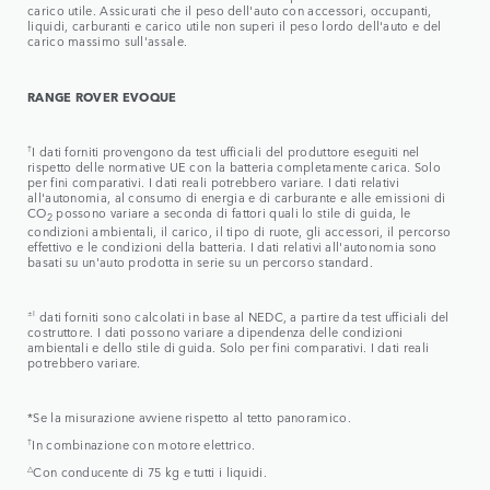
carico utile. Assicurati che il peso dell'auto con accessori, occupanti,
liquidi, carburanti e carico utile non superi il peso lordo dell'auto e del
carico massimo sull'assale.
RANGE ROVER EVOQUE
†
I dati forniti provengono da test ufficiali del produttore eseguiti nel
rispetto delle normative UE con la batteria completamente carica. Solo
per fini comparativi. I dati reali potrebbero variare. I dati relativi
all'autonomia, al consumo di energia e di carburante e alle emissioni di
CO
possono variare a seconda di fattori quali lo stile di guida, le
2
condizioni ambientali, il carico, il tipo di ruote, gli accessori, il percorso
effettivo e le condizioni della batteria. I dati relativi all'autonomia sono
basati su un'auto prodotta in serie su un percorso standard.
±I
dati forniti sono calcolati in base al NEDC, a partire da test ufficiali del
costruttore. I dati possono variare a dipendenza delle condizioni
ambientali e dello stile di guida. Solo per fini comparativi. I dati reali
potrebbero variare.
*Se la misurazione avviene rispetto al tetto panoramico.
†
In combinazione con motore elettrico.
△
Con conducente di 75 kg e tutti i liquidi.