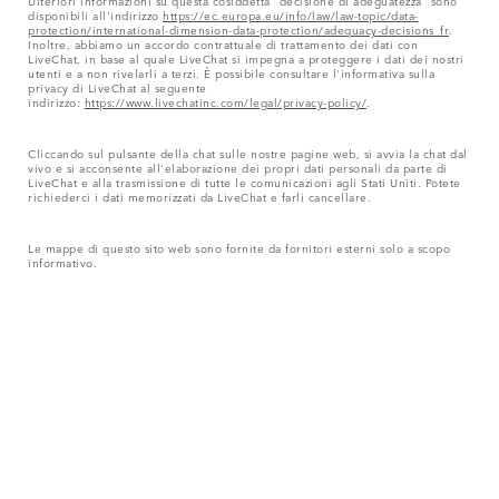
Ulteriori informazioni su questa cosiddetta "decisione di adeguatezza" sono
disponibili all'indirizzo
https://ec.europa.eu/info/law/law-topic/data-
protection/international-dimension-data-protection/adequacy-decisions_fr
.
Inoltre, abbiamo un accordo contrattuale di trattamento dei dati con
LiveChat, in base al quale LiveChat si impegna a proteggere i dati dei nostri
utenti e a non rivelarli a terzi. È possibile consultare l'informativa sulla
privacy di LiveChat al seguente
indirizzo:
https://www.livechatinc.com/legal/privacy-policy/
.
Cliccando sul pulsante della chat sulle nostre pagine web, si avvia la chat dal
vivo e si acconsente all'elaborazione dei propri dati personali da parte di
LiveChat e alla trasmissione di tutte le comunicazioni agli Stati Uniti. Potete
richiederci i dati memorizzati da LiveChat e farli cancellare.
Le mappe di questo sito web sono fornite da fornitori esterni solo a scopo
informativo.