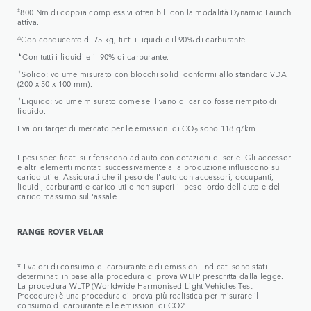
‡
800 Nm di coppia complessivi ottenibili con la modalità Dynamic Launch
attiva.
△
Con conducente di 75 kg, tutti i liquidi e il 90% di carburante.
▲
Con tutti i liquidi e il 90% di carburante.
✧
Solido: volume misurato con blocchi solidi conformi allo standard VDA
(200 x 50 x 100 mm).
✦
Liquido: volume misurato come se il vano di carico fosse riempito di
liquido.
I valori target di mercato per le emissioni di CO
sono 118 g/km.
2
I pesi specificati si riferiscono ad auto con dotazioni di serie. Gli accessori
e altri elementi montati successivamente alla produzione influiscono sul
carico utile. Assicurati che il peso dell'auto con accessori, occupanti,
liquidi, carburanti e carico utile non superi il peso lordo dell'auto e del
carico massimo sull'assale.
RANGE ROVER VELAR
* I valori di consumo di carburante e di emissioni indicati sono stati
determinati in base alla procedura di prova WLTP prescritta dalla legge.
La procedura WLTP (Worldwide Harmonised Light Vehicles Test
Procedure) è una procedura di prova più realistica per misurare il
consumo di carburante e le emissioni di CO2.