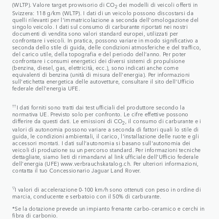
(WLTP). Valore target provvisorio di CO
dei modelli di veicoli offerti in
2
Svizzera: 118 g/km (WLTP). I dati di un veicolo possono discostarsi da
quelli rilevanti per l'immatricolazione a seconda dell'omologazione del
singolo veicolo. I dati sul consumo di carburante riportati nei nostri
documenti di vendita sono valori standard europei, utilizzati per
confrontare i veicoli. In pratica, possono variare in modo significativo a
seconda dello stile di guida, delle condizioni atmosferiche e del traffico,
del carico utile, della topografia e del periodo dell'anno. Per poter
confrontare i consumi energetici dei diversi sistemi di propulsione
(benzina, diesel, gas, elettricità, ecc.), sono indicati anche come
equivalenti di benzina (unità di misura dell'energia). Per informazioni
sull'etichetta energetica delle autovetture, consultare il sito dell'Ufficio
federale dell'energia UFE.
††
I dati forniti sono tratti dai test ufficiali del produttore secondo la
normativa UE. Previsto solo per confronto. Le cifre effettive possono
differire da questi dati. Le emissioni di CO
, il consumo di carburante e i
2
valori di autonomia possono variare a seconda di fattori quali lo stile di
guida, le condizioni ambientali, il carico, l'installazione delle ruote e gli
accessori montati. I dati sull'autonomia si basano sull'autonomia dei
veicoli di produzione su un percorso standard. Per informazioni tecniche
dettagliate, siamo lieti di rimandarvi al link ufficiale dell'Ufficio federale
dell'energia (UFE) www.verbrauchskatalog.ch. Per ulteriori informazioni,
contatta il tuo Concessionario Jaguar Land Rover.
▽
I valori di accelerazione 0-100 km/h sono ottenuti con peso in ordine di
marcia, conducente e serbatoio con il 50% di carburante.
*Se la dotazione prevede un impianto frenante carbo-ceramico e cerchi in
fibra di carbonio.