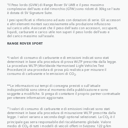
◇
Il Peso lordo (GVW) di Range Rover SV LWB e il peso massimo
complessivo dell'auto e del rimorchio (GTW) sono ridotti di 30kg se l'auto
è dotata di SV Signature Suite.
I pesi specificati si riferiscono ad auto con dotazioni di serie. Gli accessori
e altri elementi montati successivamente alla produzione influiscono
sul carico utile. Assicurati che il peso dell'auto con accessori, occupanti,
liquidi, carburanti e carico utile non superi il peso lordo dell'auto e
del carico massimo sull'assale.
RANGE ROVER SPORT
*I valori di consumo di carburante e di emissioni indicati sono stati
determinati in base alla procedura di prova WLTP prescritta dalla legge.
La procedura WLTP (Worldwide Harmonised Light Vehicles Test
Procedure) è una procedura di prova più realistica per misurare il
consumo di carburante e le emissioni di CO
.
2
**Le informazioni sui tempi di consegna previsti o sull'attuale
indisponibilità sono stime al momento della pubblicazione e sono
soggette a modifiche. Si prega di contattare il proprio partner contrattuale
per ottenere informazioni aggiornate.
††
I valori di consumo di carburante e di emissioni indicati sono stati
determinati in base alla procedura di misurazione WLTP prescritta dalla
legge. I valori variano a seconda degli optional selezionati. La CO
è il
2
principale gas serra responsabile del riscaldamento globale. Valore
medio di CO
di tutti i modelli di veicoli offerti in Svizzera: 122 g/km
2