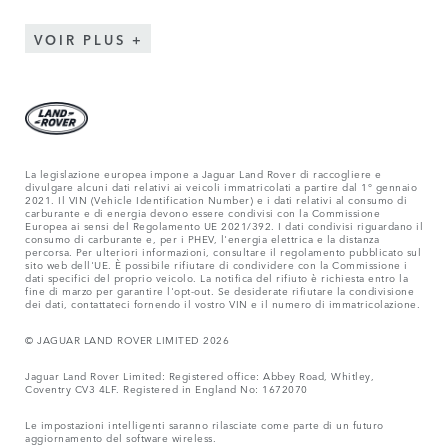
VOIR PLUS
La legislazione europea impone a Jaguar Land Rover di raccogliere e
divulgare alcuni dati relativi ai veicoli immatricolati a partire dal 1° gennaio
2021. Il VIN (Vehicle Identification Number) e i dati relativi al consumo di
carburante e di energia devono essere condivisi con la Commissione
Europea ai sensi del Regolamento UE 2021/392. I dati condivisi riguardano il
consumo di carburante e, per i PHEV, l'energia elettrica e la distanza
percorsa. Per ulteriori informazioni, consultare il regolamento pubblicato sul
sito web dell'UE. È possibile rifiutare di condividere con la Commissione i
dati specifici del proprio veicolo. La notifica del rifiuto è richiesta entro la
fine di marzo per garantire l'opt-out. Se desiderate rifiutare la condivisione
dei dati, contattateci fornendo il vostro VIN e il numero di immatricolazione.
© JAGUAR LAND ROVER LIMITED 2026
Jaguar Land Rover Limited: Registered office: Abbey Road, Whitley,
Coventry CV3 4LF. Registered in England No: 1672070
Le impostazioni intelligenti saranno rilasciate come parte di un futuro
aggiornamento del software wireless.