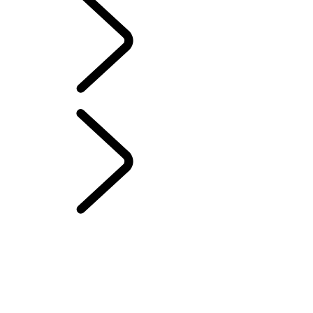
Spanish
CAPÍTULOS DE RANGE ROVER
...
RESUMEN
RESUMEN
LA HISTORIA DE RANGE ROVER
DESAFÍOS DEL RANGE ROVER SPORT
Range Rover House
WIMBLEDON
CONJUNTO PARA EVENTOS DEL PORTÓN TRASERO - EMILY
BOOKER