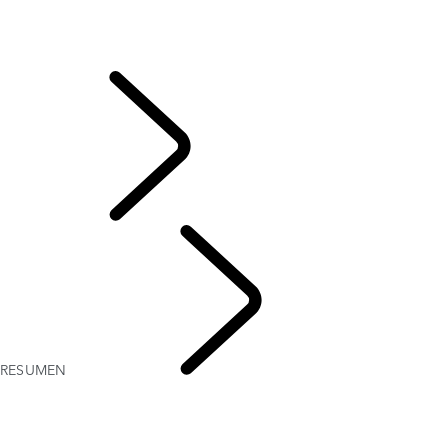
SISTEMA DE SONIDO MERIDIAN
Encuentra la postura perfecta para conducir
Ediciones de Londres
ELECTROSTATIC SOUND
DESCUBRIR
RESUMEN
CAPÍTULOS DE RANGE ROVER