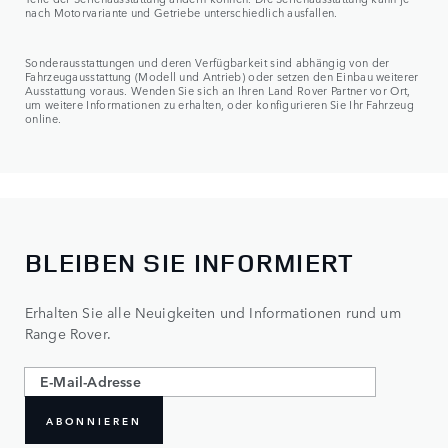
nach Motorvariante und Getriebe unterschiedlich ausfallen.
Sonderausstattungen und deren Verfügbarkeit sind abhängig von der
Fahrzeugausstattung (Modell und Antrieb) oder setzen den Einbau weiterer
Ausstattung voraus. Wenden Sie sich an Ihren Land Rover Partner vor Ort,
um weitere Informationen zu erhalten, oder konfigurieren Sie Ihr Fahrzeug
online.
BLEIBEN SIE INFORMIERT
Erhalten Sie alle Neuigkeiten und Informationen rund um
Range Rover.
ABONNIEREN