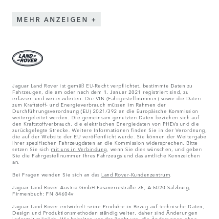
MEHR ANZEIGEN
Jaguar Land Rover ist gemäß EU-Recht verpflichtet, bestimmte Daten zu
Fahrzeugen, die am oder nach dem 1. Januar 2021 registriert sind, zu
erfassen und weiterzuleiten. Die VIN (Fahrgestellnummer) sowie die Daten
zum Kraftstoff- und Energieverbrauch müssen im Rahmen der
Durchführungsverordnung (EU) 2021/392 an die Europäische Kommission
weitergeleitet werden. Die gemeinsam genutzten Daten beziehen sich auf
den Kraftstoffverbrauch, die elektrischen Energiedaten von PHEVs und die
zurückgelegte Strecke. Weitere Informationen finden Sie in der Verordnung,
die auf der Website der EU veröffentlicht wurde. Sie können der Weitergabe
Ihrer spezifischen Fahrzeugdaten an die Kommission widersprechen. Bitte
setzen Sie sich
mit uns in Verbindung
, wenn Sie dies wünschen, und geben
Sie die Fahrgestellnummer Ihres Fahrzeugs und das amtliche Kennzeichen
an.
Bei Fragen wenden Sie sich an das
Land Rover-Kundenzentrum
.
Jaguar Land Rover Austria GmbH Fasaneriestraße 35, A-5020 Salzburg,
Firmenbuch: FN 84604v
Jaguar Land Rover entwickelt seine Produkte in Bezug auf technische Daten,
Design und Produktionsmethoden ständig weiter, daher sind Änderungen
jederzeit möglich. Wir behalten uns das Recht vor, die Änderungen ohne