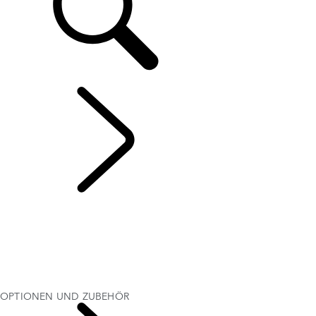
RANGE ROVER EVOQUE
...
OPTIONEN UND
ZUBEHÖR
ÜBERBLICK
GALERIE
MODELLE
OPTIONEN UND ZUBEHÖR
AKTUELLE ANGEBOTE
BUSINESS & MOBILITY
OPTIONEN UND ZUBEHÖR