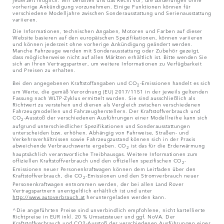
vorherige Ankündigung vorzunehmen. Einige Funktionen können für
verschiedene Modelljahre zwischen Sonderausstattung und Serienausstattung
variieren.
Die Informationen, technischen Angaben, Motoren und Farben auf dieser
Website basieren auf den europäischen Spezifikationen, können variieren
und können jederzeit ohne vorherige Ankündigung geändert werden.
Manche Fahrzeuge werden mit Sonderausstattung oder Zubehör gezeigt,
dass möglicherweise nicht auf allen Märkten erhältlich ist. Bitte wenden Sie
sich an Ihren Vertragspartner, um weitere Informationen zu Verfügbarkeit
und Preisen zu erhalten.
Bei den angegebenen Kraftstoffangaben und CO
-Emissionen handelt es sich
2
um Werte, die gemäß Verordnung (EU) 2017/1151 in der jeweils geltenden
Fassung nach WLTP-Zyklus ermittelt wurden. Sie sind ausschließlich als
Richtwert zu verstehen und dienen als Vergleich zwischen verschiedenen
Fahrzeugmodellen und Fahrzeugherstellern. Der Kraftstoffverbrauch und
CO
-Ausstoß der verschiedenen Ausführungen einer Modellreihe kann sich
2
aufgrund unterschiedlicher Spezifikationen und Sonderausstattungen
unterscheiden bzw. erhöhen. Abhängig von Fahrweise, Straßen- und
Verkehrsverhältnissen sowie Fahrzeugzustand können sich in der Praxis
abweichende Verbrauchswerte ergeben. CO
ist das für die Erderwärmung
2
hauptsächlich verantwortliche Treibhausgas. Weitere Informationen zum
offiziellen Kraftstoffverbrauch und den offiziellen spezifischen CO
-
2
Emissionen neuer Personenkraftwagen können dem Leitfaden über den
Kraftstoffverbrauch, die CO
-Emissionen und den Stromverbrauch neuer
2
Personenkraftwagen entnommen werden, der bei allen Land Rover
Vertragspartnern unentgeltlich erhältlich ist und unter
http://www.autoverbrauch.at
heruntergeladen werden kann.
^Die angeführten Preise sind unverbindlich empfohlene, nicht kartellierte
Richtpreise in EUR inkl. 20 % Umsatzsteuer und ggf. NoVA. Der
Kraftstoffverbrauch und CO2-Ausstoß der verschiedenen Ausführungen einer