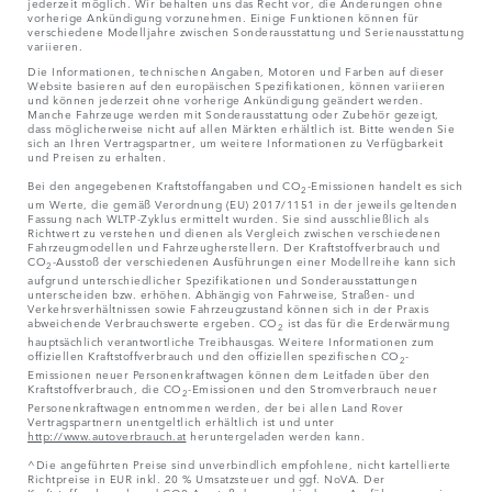
jederzeit möglich. Wir behalten uns das Recht vor, die Änderungen ohne
vorherige Ankündigung vorzunehmen. Einige Funktionen können für
verschiedene Modelljahre zwischen Sonderausstattung und Serienausstattung
variieren.
Die Informationen, technischen Angaben, Motoren und Farben auf dieser
Website basieren auf den europäischen Spezifikationen, können variieren
und können jederzeit ohne vorherige Ankündigung geändert werden.
Manche Fahrzeuge werden mit Sonderausstattung oder Zubehör gezeigt,
dass möglicherweise nicht auf allen Märkten erhältlich ist. Bitte wenden Sie
sich an Ihren Vertragspartner, um weitere Informationen zu Verfügbarkeit
und Preisen zu erhalten.
Bei den angegebenen Kraftstoffangaben und CO
-Emissionen handelt es sich
2
um Werte, die gemäß Verordnung (EU) 2017/1151 in der jeweils geltenden
Fassung nach WLTP-Zyklus ermittelt wurden. Sie sind ausschließlich als
Richtwert zu verstehen und dienen als Vergleich zwischen verschiedenen
Fahrzeugmodellen und Fahrzeugherstellern. Der Kraftstoffverbrauch und
CO
-Ausstoß der verschiedenen Ausführungen einer Modellreihe kann sich
2
aufgrund unterschiedlicher Spezifikationen und Sonderausstattungen
unterscheiden bzw. erhöhen. Abhängig von Fahrweise, Straßen- und
Verkehrsverhältnissen sowie Fahrzeugzustand können sich in der Praxis
abweichende Verbrauchswerte ergeben. CO
ist das für die Erderwärmung
2
hauptsächlich verantwortliche Treibhausgas. Weitere Informationen zum
offiziellen Kraftstoffverbrauch und den offiziellen spezifischen CO
-
2
Emissionen neuer Personenkraftwagen können dem Leitfaden über den
Kraftstoffverbrauch, die CO
-Emissionen und den Stromverbrauch neuer
2
Personenkraftwagen entnommen werden, der bei allen Land Rover
Vertragspartnern unentgeltlich erhältlich ist und unter
http://www.autoverbrauch.at
heruntergeladen werden kann.
^Die angeführten Preise sind unverbindlich empfohlene, nicht kartellierte
Richtpreise in EUR inkl. 20 % Umsatzsteuer und ggf. NoVA. Der
Kraftstoffverbrauch und CO2-Ausstoß der verschiedenen Ausführungen einer