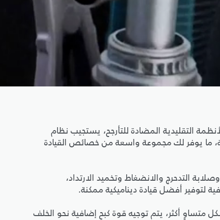
وزن بمقدار 8 كجم مقارنة بالأنظمة التقليدية المضادة للتأرجح، يستجيب نظام
لقيادة المختلفة، ما يوفر لك مجموعة واسعة من خصائص القيادة
التأرجح وصلابة التدحرج والانضغاط وتخميد الارتداد،
ل متساوٍ أكثر، يتم توجيه قوة كبح إضافية نحو الخلف