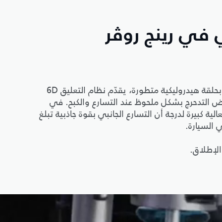
ي في رينج روڤر
من خلال استبدال القضبان المضادة للتأرجح التقليدية بحلقة هيدروليكية متطورة، يقدّم نظام التعليق 6D
ويخفض التدحرج بشكل ملحوظ عند التسارع والكبح. في
الية كبيرة لدرجة أن التسارع الجانبي بقوة جاذبية تبلغ
الإطلاق.