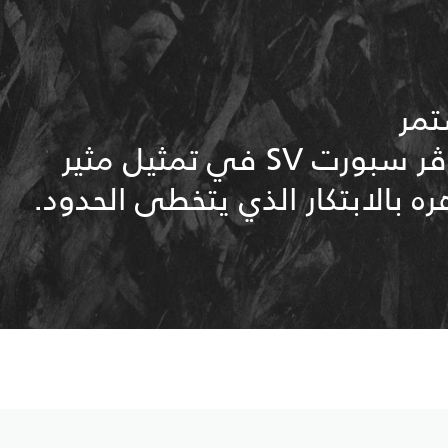
تمر
للتميّز، نشأت رينج روڤر سبورت SV في تمثيل مثير
ه بالابتكار الذي يتخطى الحدود.