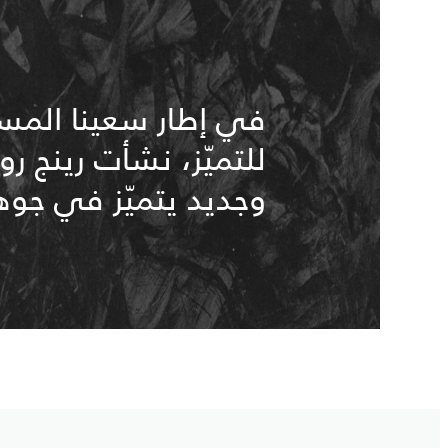
في إطار سعينا المس
وجديد يتميّز في جوهر