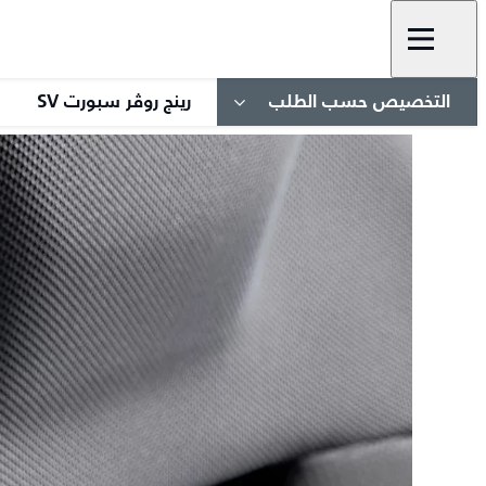
التخصيص حسب الطلب
رينج روڤر سبورت SV