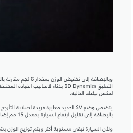
وبالإضافة إلى تخفيض ال
التعليق 6D Dynamics بذكاء لأساليب ا
لعكس بيئتك الحالية.
يتضمن وضع SV الجديد معايرة فريدة لصلابة 
بالإضافة إلى تقليل ارتفاع السيارة بمعدل 15 مم إضافية لتوفير أفضل قيادة ديناميكية ممكنة.
ولأن السيارة تبقى مستوية أكثر ويتم توزيع الوزن بشك