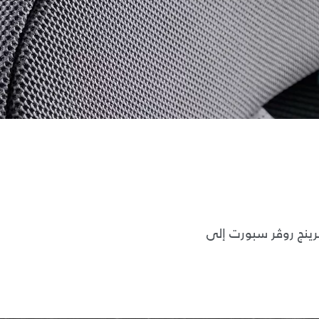
 لرينج روڤر سبورت إلى