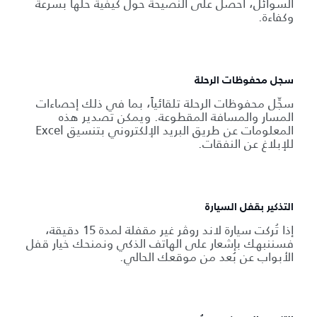
السوائل، احصل على النصيحة حول كيفية حلها بسرعة
وكفاءة.
سجل محفوظات الرحلة
سجِّل محفوظات الرحلة تلقائياً، بما في ذلك إحصاءات
المسار والمسافة المقطوعة. ويمكن تصدير هذه
المعلومات عن طريق البريد الإلكتروني بتنسيق Excel
للإبلاغ عن النفقات.
التذكير بقفل السيارة
إذا تُركت سيارة لاند روڤر غير مقفلة لمدة 15 دقيقة،
فسننبهك بإشعار على الهاتف الذكي ونمنحك خيار قفل
الأبواب عن بُعد من موقعك الحالي.