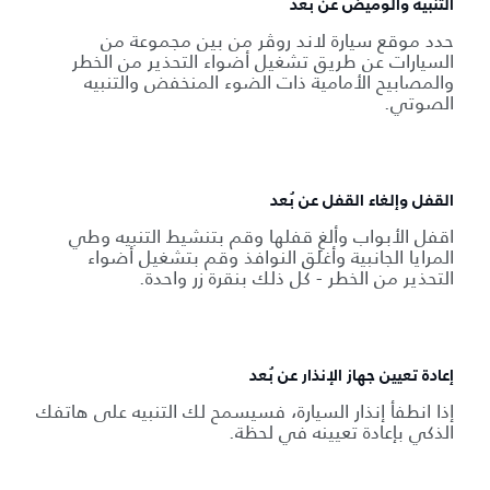
التنبيه والوميض عن بُعد
حدد موقع سيارة لاند روڤر من بين مجموعة من
السيارات عن طريق تشغيل أضواء التحذير من الخطر
والمصابيح الأمامية ذات الضوء المنخفض والتنبيه
الصوتي.
القفل وإلغاء القفل عن بُعد
اقفل الأبواب وألغِ قفلها وقم بتنشيط التنبيه وطي
المرايا الجانبية وأغلق النوافذ وقم بتشغيل أضواء
التحذير من الخطر - كل ذلك بنقرة زر واحدة.
إعادة تعيين جهاز الإنذار عن بُعد
إذا انطفأ إنذار السيارة، فسيسمح لك التنبيه على هاتفك
الذكي بإعادة تعيينه في لحظة.