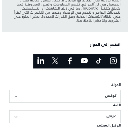
المدة الأولية التي يخبرك بها الوكيل. لا يمكن ضمان إمكانية اتصال
المحمول في كل المواقع. تخضع المعلومات والصور المعروضة فيما
يتعلق بتقنية InControl، بما في ذلك الشاشات أو التسلسلات،
لتحديثات البرامج والتحكم في الإصدار وغيرها من التغييرات التي تطرأ
على النظام/التغييرات المرئية وفق الخيارات المحددة. يمكن العثور على
الشروط والأحكام الكاملة
هنا
.
انضم إلى الحوار
الدولة
تونس
اللغة
عربي
الوكيل المعتمد