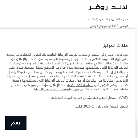
جاكوار لاند روڨر المحدودة: 2026
تونس, ألفا انترناسيونال تونس
تعكس الأوزان المذكورة مواصفات السيارة القياسية. سوف تؤثر الإكسسوارات وغيرها من
العناصر المثبتة بعد نقطة التصنيع في الحمولة. تأكد من عدم تجاوز الوزن الإجمالي للسيارة
والحد الأقصى لأحمال المحور عند تحميل السيارة بالإكسسوارات والركاب والسوائل والوقود
ملفات الكوكيز
والحمولة.
تود جاكوار لاند روڤر استخدام ملفات تعريف الارتباط الخاصة بك لتخزين المعلومات اللازمة
على جهاز الكمبيوتر الخاص بك لتحسين تجربة موقعنا وتمكيننا من إخبارك والإعلان عن
المعلومات والمواصفات والأسعار والألوان المذكورة على هذا الموقع قد تختلف من بلد إلى
منتجاتنا وخدماتنا، والتي نعتقد أنها قد تكون ذات أهمية بالنسبة إليك. واحد من ملفات
آخر، كما أنّها قد تتغير بدون إشعار مسبق. الرجاء التواصل مع وكيلنا المحلي للتأكد من توفّرها
تعريف الارتباط التي نستخدمها ضرورية لعدة أجزاء من الموقع للعمل بطريقة جيدة، وقد
والتحقق من الأسعار.
تم بالفعل إرسالها. يمكنك حذف جميع ملفات تعريف الارتباط من هذا الموقع وحظرها، إلا
إن النقص العالمي في أشباه الموصلات يؤثر حاليًا
أن بعض المكونات الأساسية بالنسبة لاشتغال الموقع قد لا تعمل بشكل صحيح. لمعرفة
ملاحظة مهمة حول الصور والمواصفات.
في مواصفات تصميم السيارات وتوفر الخيارات وتوقيتات التصاميم. هذا ظرف ديناميكي
المزيد عن إعلاناتنا عبر الإنترنت أو حول ملفات تعريف الارتباط التي نستخدمها وكيفية
للغاية، ونتيجة لذلك، قد لا تمثّل الصور المستخدَمة ضمن موقع الويب حاليًا المواصفات الحالية
حذفها، يرجى الرجوع إلى
سياسة الخصوصية
. عند الإغلاق، فإنك توافق على استخدام
بالكامل بالنسبة إلى الميزات والخيارات والحلية ومجموعات الألوان. يرجى استشارة وكيلك الذي
ملفات تعريف الارتباط بما يتماشى
مع سياسة ملفات تعريف الارتباط
.
سيتمكّن من تأكيد أي تقييدات حالية معك للسماح لك باتخاذ قرار مدروس
(VAT) الأسعار المعروضة تشمل ضريبة القيمة المضافة.
الأرقام المقدمة هي نتيجة لاختبارات المصنع الرسمية وفقاً لتشريعات الاتحاد الأوروبي. قد
يتباين استهلك الوقود الفعلي للمركبة عن ذلك المتحقق في تلك الاختبارات كما أن هذه
تطبق الأسعار على طرازات 2026 فقط.
الأرقام بغرض المقارنة فحسب.‎‎‎
نعم
عرض المزيد
ابحث عن وكيل