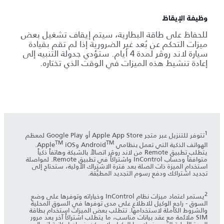
وظيفة الإيقاظ
للحفاظ على طاقة البطارية، سيتم إيقاف تشغيل بعض
ميزات التحكم عن بُعد غير الضرورية إذا لم تقم بقيادة
سيارة لاند روڤر لمدة 4 أيام. ستؤدي جدولة التنبيه إلى
إعادة تنشيط هذه الميزات في الوقت الذي تختاره.
1
تتوفر للتنزيل عبر متجر Apple App Store أو Google Play لمعظم
TM
TM
الهواتف الذكية التي تعمل بنظامي Android
وApple
iOS.
يتطلب تطبيق Remote من لاند روڤر اتصالاً بالشبكة وهاتفاً ذكياً
متوافقاً وحساب InControl واشتراكاً في تطبيق Remote. لمواصلة
استخدام الميزة ذات الصلة بعد فترة الاشتراك الأولية، ستحتاج إلى
تجديد اشتراكك ودفع رسوم التجديد المطبَّقة.
2
يستمر اعتماد ميزات نظام InControl وخياراته وتوفرها على وضع
السوق - راجع الوكيل للاطلاع على مدى توفرها في السوق المحلية
والشروط الكاملة لاستخدامها. تتطلب بعض الميزات استخدام بطاقة
SIM ملائمة مع عقد بيانات مناسب، ما يتطلب اشتراكاً آخر بعد مرور