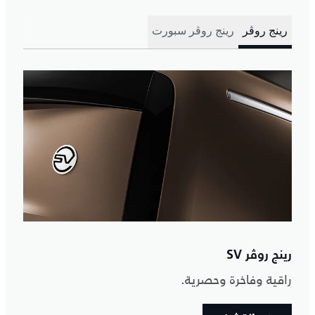
رينج روڤر
رينج روڤر سبورت
رينج روڤر SV
راقية وفاخرة وحصرية.