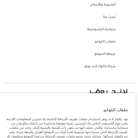
الشروط والأحكام
ابحث عنا
سياسة الخصوصية
ملفات الكوكيز
خريطة الموقع
شركة جاكوار لاند روڤر
جاكوار لاند روڨر المحدودة: 2026
ملفات الكوكيز
تونس, ألفا انترناسيونال تونس
تعكس الأوزان المذكورة مواصفات السيارة القياسية. سوف تؤثر الإكسسوارات وغيرها من
تود جاكوار لاند روڤر استخدام ملفات تعريف الارتباط الخاصة بك لتخزين المعلومات اللازمة
العناصر المثبتة بعد نقطة التصنيع في الحمولة. تأكد من عدم تجاوز الوزن الإجمالي للسيارة
على جهاز الكمبيوتر الخاص بك لتحسين تجربة موقعنا وتمكيننا من إخبارك والإعلان عن
والحد الأقصى لأحمال المحور عند تحميل السيارة بالإكسسوارات والركاب والسوائل والوقود
منتجاتنا وخدماتنا، والتي نعتقد أنها قد تكون ذات أهمية بالنسبة إليك. واحد من ملفات
والحمولة.
تعريف الارتباط التي نستخدمها ضرورية لعدة أجزاء من الموقع للعمل بطريقة جيدة، وقد
تم بالفعل إرسالها. يمكنك حذف جميع ملفات تعريف الارتباط من هذا الموقع وحظرها، إلا