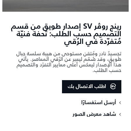
رينج روڤر SV إصدار طويق من قسم
التصميم حسب الطلب: تُحفة فنيّة
مُتفرّدة في الرُقي
تجسيدٌ نادر ومُتقن مستوحى من هيبة سلسة جبال
طويق، وقد صُمّم ليعبر عن الرُقي المعاصر. يأتي
هذا الإصدار ليعكس أعلى معايير التفرّد والتصميم
حسب الطلب.
اطلب الاتصال بك
أرسل استفسارًا
شاهد معرض الصور