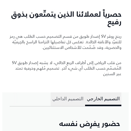
حصرياً لعملائنا الذين يتمتّعون بذوق
رفيع
رينج روڤر SV إصدار طويق من قسم التصميم حسب الطلب هي رمز
للتفرّد والأناقة الخالدة. تعكس كل تفاصيلها التزامنا الراسخ بالحِرفيّة
والحصرية، وقد صُمّمت للأشخاص الاستثنائيين.
من قلب الرياض إلى أطراف الربع الخالي، لا يشبه إصدار طويق SV
المُصمّم حسب الطلب أي شيء آخر. تصميم مُلهم وحرفية تمتد
عبر السنين
التصميم الخارجي
التصميم الداخلي
حضور يفرِض نفسه