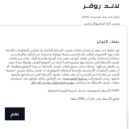
جاكوار لاند روڨر المحدودة: 2026
تونس, ألفا انترناسيونال تونس
تعكس الأوزان المذكورة مواصفات السيارة القياسية. سوف تؤثر الإكسسوارات وغيرها من
العناصر المثبتة بعد نقطة التصنيع في الحمولة. تأكد من عدم تجاوز الوزن الإجمالي للسيارة
والحد الأقصى لأحمال المحور عند تحميل السيارة بالإكسسوارات والركاب والسوائل والوقود
ملفات الكوكيز
والحمولة.
تود جاكوار لاند روڤر استخدام ملفات تعريف الارتباط الخاصة بك لتخزين المعلومات اللازمة
على جهاز الكمبيوتر الخاص بك لتحسين تجربة موقعنا وتمكيننا من إخبارك والإعلان عن
المعلومات والمواصفات والأسعار والألوان المذكورة على هذا الموقع قد تختلف من بلد إلى
منتجاتنا وخدماتنا، والتي نعتقد أنها قد تكون ذات أهمية بالنسبة إليك. واحد من ملفات
آخر، كما أنّها قد تتغير بدون إشعار مسبق. الرجاء التواصل مع وكيلنا المحلي للتأكد من توفّرها
تعريف الارتباط التي نستخدمها ضرورية لعدة أجزاء من الموقع للعمل بطريقة جيدة، وقد
والتحقق من الأسعار.
تم بالفعل إرسالها. يمكنك حذف جميع ملفات تعريف الارتباط من هذا الموقع وحظرها، إلا
إن النقص العالمي في أشباه الموصلات يؤثر حاليًا
أن بعض المكونات الأساسية بالنسبة لاشتغال الموقع قد لا تعمل بشكل صحيح. لمعرفة
ملاحظة مهمة حول الصور والمواصفات.
في مواصفات تصميم السيارات وتوفر الخيارات وتوقيتات التصاميم. هذا ظرف ديناميكي
المزيد عن إعلاناتنا عبر الإنترنت أو حول ملفات تعريف الارتباط التي نستخدمها وكيفية
للغاية، ونتيجة لذلك، قد لا تمثّل الصور المستخدَمة ضمن موقع الويب حاليًا المواصفات الحالية
حذفها، يرجى الرجوع إلى
سياسة الخصوصية
. عند الإغلاق، فإنك توافق على استخدام
بالكامل بالنسبة إلى الميزات والخيارات والحلية ومجموعات الألوان. يرجى استشارة وكيلك الذي
ملفات تعريف الارتباط بما يتماشى
مع سياسة ملفات تعريف الارتباط
.
سيتمكّن من تأكيد أي تقييدات حالية معك للسماح لك باتخاذ قرار مدروس
(VAT) الأسعار المعروضة تشمل ضريبة القيمة المضافة.
الأرقام المقدمة هي نتيجة لاختبارات المصنع الرسمية وفقاً لتشريعات الاتحاد الأوروبي. قد
يتباين استهلك الوقود الفعلي للمركبة عن ذلك المتحقق في تلك الاختبارات كما أن هذه
تطبق الأسعار على طرازات 2026 فقط.
الأرقام بغرض المقارنة فحسب.‎‎‎
نعم
SHOW MORE
اكتشف رينج روڤر SV