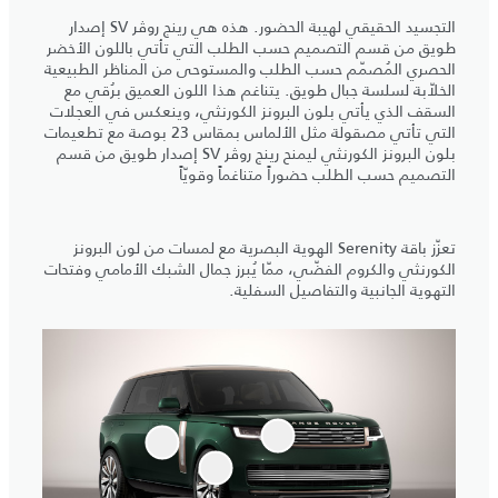
التجسيد الحقيقي لهيبة الحضور. هذه هي رينج روڤر SV إصدار
طويق من قسم التصميم حسب الطلب التي تأتي باللون الأخضر
الحصري المُصمّم حسب الطلب والمستوحى من المناظر الطبيعية
الخلاّبة لسلسة جبال طويق. يتناغم هذا اللون العميق برُقي مع
السقف الذي يأتي بلون البرونز الكورنثي، وينعكس في العجلات
التي تأتي مصقولة مثل الألماس بمقاس 23 بوصة مع تطعيمات
بلون البرونز الكورنثي ليمنح رينج روڤر SV إصدار طويق من قسم
التصميم حسب الطلب حضوراً متناغماً وقويّاً
تعزّز باقة Serenity الهوية البصرية مع لمسات من لون البرونز
الكورنثي والكروم الفضّي، ممّا يُبرز جمال الشبك الأمامي وفتحات
التهوية الجانبية والتفاصيل السفلية.