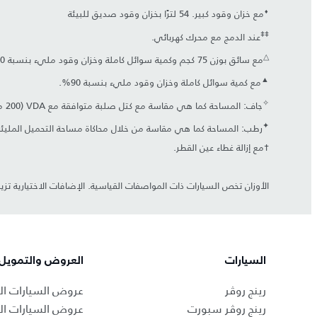
⬧
مع خزان وقود كبير. 54 لترًا بخزان وقود صديق للبيئة
‡‡
عند الدمج مع محرك كهربائي.
△
مع سائق بوزن 75 كجم وكمية سوائل كاملة وخزان وقود مليء بنسبة 90%.
▲
مع كمية سوائل كاملة وخزان وقود مليء بنسبة 90%.
✧
جاف: المساحة كما هي مقاسة مع كتل صلبة متوافقة مع VDA (‏200 مم x ‏50 مم x ‏100 مم). يتم قياس الحجم وصولاً إلى بطانة السقف.
✦
رطب: المساحة كما هي مقاسة من خلال محاكاة مساحة التحميل المليئة
†مع إزالة غطاء عين القطر.
الأوزان تخص السيارات ذات المواصفات القياسية. الإضافات الاختيارية تزيد
السيارات
العروض والتمويل
رينج روڤر
عروض السيارات ال
رينج روڤر سبورت
عروض السيارات ا