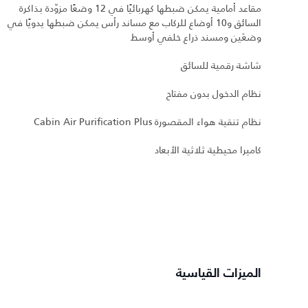
مقاعد أمامية يمكن ضبطها كهربائيًا في 12 وضعًا مزوّدة بذاكرة
السائق و10 أوضاع للركاب مع مساند رأس يمكن ضبطها يدويًا في
وضعَين ومسند ذراع خلفي أوسط
شاشة رقمية للسائق
نظام الدخول بدون مفتاح
نظام تنقية هواء المقصورة Cabin Air Purification Plus
كاميرا محيطية ثلاثية الأبعاد
الميزات القياسية