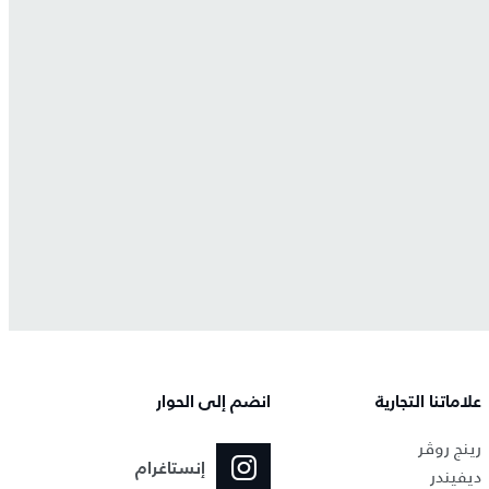
علاماتنا التجارية
انضم إلى الحوار
رينج روڤر
إنستاغرام
ديفيندر