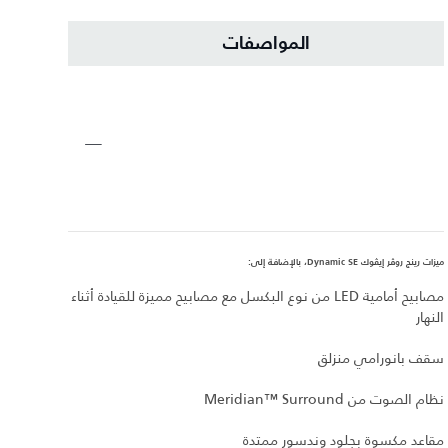
المواصفات
ميزات رينج روڤر إيڤوك Dynamic SE، بالإضافة إلى:
مصابيح أمامية LED من نوع البكسل مع مصابيح مميزة للقيادة أثناء
النهار
سقف بانورامي منزلق
نظام الصوت من Meridian™‎ Surround
مقاعد مكسوة بجلود وندسور ممتدة