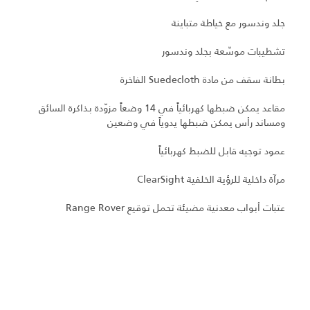
جلد وندسور مع خياطة متباينة
تشطيبات موسّعة بجلد وندسور
بطانة سقف من مادة Suedecloth الفاخرة
مقاعد يمكن ضبطها كهربائياً في 14 وضعاً مزوّدة بذاكرة السائق
ومساند رأس يمكن ضبطها يدوياً في وضعين
عمود توجيه قابل للضبط كهربائياً
مرآة داخلية للرؤية الخلفية ClearSight
عتبات أبواب معدنية مضيئة تحمل توقيع Range Rover