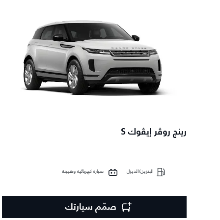
رينج روڤر إيڤوك S
البنزين/الديزل
سيارة كهربائية وهجينة
صمّم سيارتك