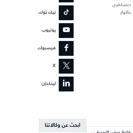
ديسكڤري
جاكوار
تيك توك
يوتيوب
فيسبوك
X
لينكدإن
ابحث عن وكالاتنا
قاعة عرض البحيرة