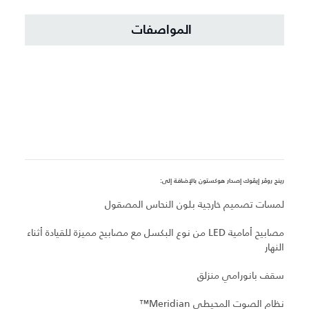
المواصفات
رينج روڤر إيڤوك إصدار هوكستون بالإضافة إلى:
لمسات تصميم خارجية بلون النحاس المصقول
مصابيح أمامية LED من نوع البكسل مع مصابيح مميزة للقيادة أثناء
النهار
سقف بانورامي منزلق
نظام الصوت المحيطي Meridian™