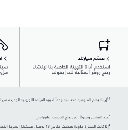
صمّم سيارتك
اط
استخدم أداة التهيئة الخاصة بنا لإنشاء
سيتم
رينج روڤر المثالية لك إيڤوك
ملء 
††
إن الأرقام المتوفرة محتسبة وفقاً لدورة القيادة الأوروبية الجديدة م
*
عند القياس وصولاً إلى زجاج السقف البانورامي
‡
إذا كانت السيارة مزوّدة بعجلات مقاس 18 بوصة، فستبلغ السرعة القصوى 221 كم/ساعة.