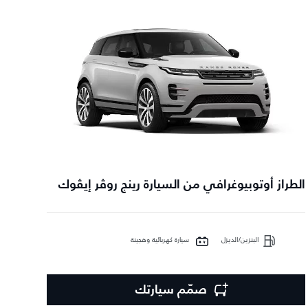
الطراز أوتوبيوغرافي من السيارة رينج روڤر إيڤوك
البنزين/الديزل
سيارة كهربائية وهجينة
صمّم سيارتك