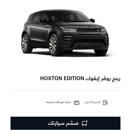
رينج روڤر إيڤوك HOXTON EDITION
البنزين/الديزل
سيارة كهربائية وهجينة
صمّم سيارتك